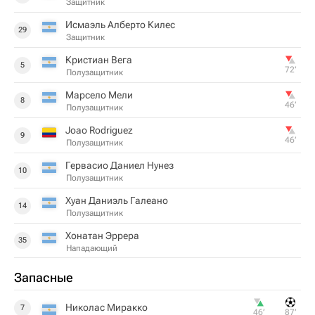
Защитник
Исмаэль Алберто Килес
29
Защитник
Кристиан Вега
5
72‎’‎
Полузащитник
Марсело Мели
8
46‎’‎
Полузащитник
Joao Rodriguez
9
46‎’‎
Полузащитник
Гервасио Даниел Нунез
10
Полузащитник
Хуан Даниэль Галеано
14
Полузащитник
Хонатан Эррера
35
Нападающий
Запасные
Николас Миракко
7
46‎’‎
87‎’‎