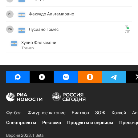
Факундо Альтамирано
21
Лусиано Гомес
24
70‎’‎
Хулио Фальсьони
Тренер
Футбол
Фигурное катание
Биатлон
ЗОЖ
Хоккей
Ав
Спецпроекты
Реклама
Продукты и сервисы
Пресс-ц
Версия 2023.1 Beta