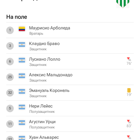
На поле
Маурисио Арболеда
1
Вратарь
Клаудио Браво
3
Защитник
Лусиано Лолло
6
76‎’‎
Защитник
Алексис Мальдонадо
25
Защитник
Эмануэль Коронель
32
19‎’‎
Защитник
Нери Лейес
5
Полузащитник
Агустин Урци
11
83‎’‎
Полузащитник
Хуан Альварес
22