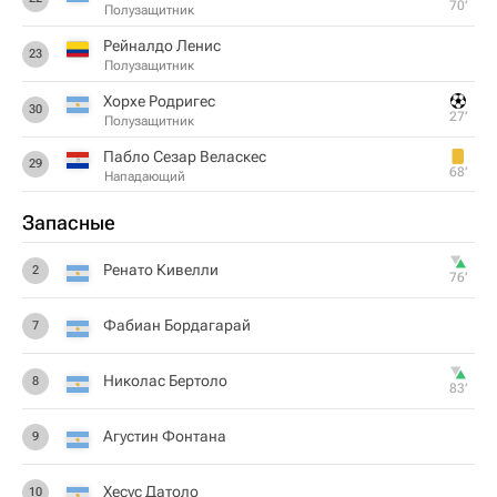
70‎’‎
Полузащитник
Рейналдо Ленис
23
Полузащитник
Хорхе Родригес
30
27‎’‎
Полузащитник
Пабло Сезар Веласкес
29
68‎’‎
Нападающий
Запасные
Ренато Кивелли
2
76‎’‎
Фабиан Бордагарай
7
Николас Бертоло
8
83‎’‎
Агустин Фонтана
9
Хесус Датоло
10