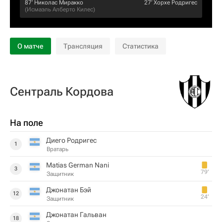
87‎’‎
Николас Миракко
27‎’‎
Хорхе Родригес
(
Исмаэль Алберто Килес
)
О матче
Трансляция
Статистика
Сентраль Кордова
На поле
Диего Родригес
1
Вратарь
Matias German Nani
3
79‎’‎
Защитник
Джонатан Бэй
12
24‎’‎
Защитник
Джонатан Гальван
18