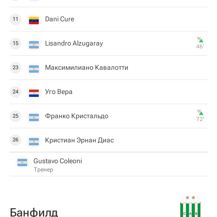
Dani Cure
11
Lisandro Alzugaray
15
46‎’‎
Максимилиано Кавалотти
23
Уго Вера
24
Франко Кристальдо
25
72‎’‎
Кристиан Эрнан Диас
26
Gustavo Coleoni
Тренер
Банфилд