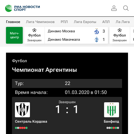
Главное
Лига Чемпионов
РПЛ
Лига Европы
АПЛ
Ла Лига
3
Динамо Москва
Матч-
Футбол
Футбол
центр
1
Динамо Махачкала
Завершен
Завершен
Футбол
Чемпионат Аргентины
Тур:
22
Время начала:
01.03.2020 в 01:50
Завершен
1
:
1
Сентраль Кордова
Банфилд