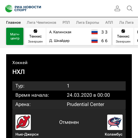
Главное
Лига Чемпионов
РПЛ
Лига Европы
АПЛ
Ла Лига
3
3
А. Калинская
Матч-
Теннис
Теннис
центр
6
6
Д. Шнайдер
Завершен
Завершен
Хоккей
НХЛ
Тур:
1
Время начала:
24.03.2020 в 00:00
Арена:
Prudential Center
Отменен
Нью-Джерси
Коламбус