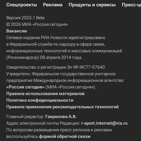
Спецпроекты
Реклама
Продукты и сервисы
Пресс-ц
Версия 2023.1 Beta
© 2026 МИА «Россия сегодня»
Вакансии
Сетевое издание РИА Новости зарегистрировано
в Федеральной службе по надзору в сфере связи,
информационных технологий и массовых коммуникаций
(Роскомнадзор) 08 апреля 2014 года.
Свидетельство о регистрации Эл № ФС77-57640
Учредитель: Федеральное государственное унитарное
предприятие Международное информационное агентство
«Россия сегодня»
(МИА «Россия сегодня»).
Правила использования материалов
Политика конфиденциальности
Правила применения рекомендательных технологий
Главный редактор:
Гаврилова А.В.
Адрес электронной почты Редакции:
r-sport.internet@ria.ru
По вопросам размещения пресс-релизов и рекламы
воспользуйтесь
формой обратной связи