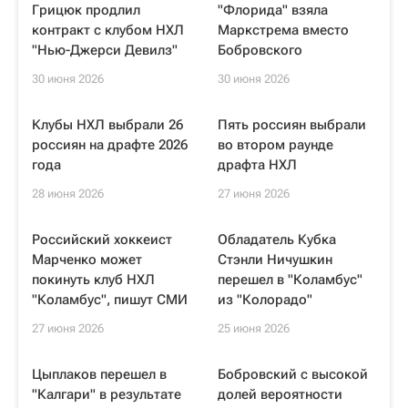
Грицюк продлил
"Флорида" взяла
контракт с клубом НХЛ
Маркстрема вместо
"Нью-Джерси Девилз"
Бобровского
30 июня 2026
30 июня 2026
Клубы НХЛ выбрали 26
Пять россиян выбрали
россиян на драфте 2026
во втором раунде
года
драфта НХЛ
28 июня 2026
27 июня 2026
Российский хоккеист
Обладатель Кубка
Марченко может
Стэнли Ничушкин
покинуть клуб НХЛ
перешел в "Коламбус"
"Коламбус", пишут СМИ
из "Колорадо"
27 июня 2026
25 июня 2026
Цыплаков перешел в
Бобровский с высокой
"Калгари" в результате
долей вероятности