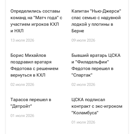
Определились составы
Капитан "Нью-Джерси"
команд на "Матч года" с
спас семью с надувной
участием игроков КХЛ
лодкой у плотины в
и НХЛ
Берне
13 июля 2026
09 июля 2026
Борис Михайлов
Бывший вратарь ЦСКА
поздравил вратаря
и "Филадельфии"
Федотова с решением
Федотов перешел в
вернуться в КХЛ
"Спартак"
02 июля 2026
02 июля 2026
Тарасов перешел в
ЦСКА подписал
"Детройт"
контракт с экс-игроком
"Коламбуса"
01 июля 2026
01 июля 2026