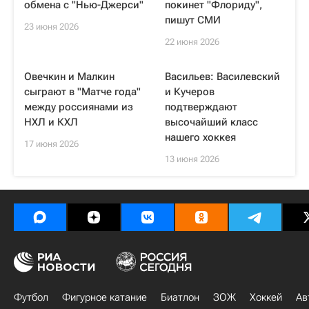
обмена с "Нью-Джерси"
покинет "Флориду",
пишут СМИ
23 июня 2026
22 июня 2026
Овечкин и Малкин
Васильев: Василевский
сыграют в "Матче года"
и Кучеров
между россиянами из
подтверждают
НХЛ и КХЛ
высочайший класс
нашего хоккея
17 июня 2026
13 июня 2026
Футбол
Фигурное катание
Биатлон
ЗОЖ
Хоккей
Ав