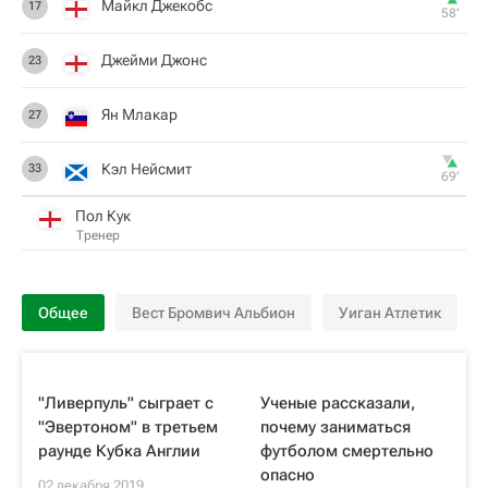
Майкл Джекобс
17
58‎’‎
Джейми Джонс
23
Ян Млакар
27
Кэл Нейсмит
33
69‎’‎
Пол Кук
Тренер
Общее
Вест Бромвич Альбион
Уиган Атлетик
"Ливерпуль" сыграет с
Ученые рассказали,
"Эвертоном" в третьем
почему заниматься
раунде Кубка Англии
футболом смертельно
опасно
02 декабря 2019