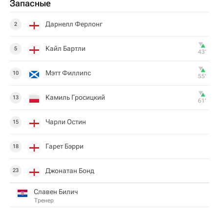
Запасные
Дарнелл Ферлонг
2
Кайл Бартли
5
43‎’‎
Мэтт Филлипс
10
55‎’‎
Камиль Гросицкий
13
61‎’‎
Чарли Остин
15
Гарет Бэрри
18
Джонатан Бонд
23
Славен Билич
Тренер