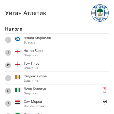
Уиган Атлетик
На поле
Дэвид Маршалл
1
Вратарь
Натан Бирн
2
Защитник
Том Пирс
12
Защитник
Седрик Кипре
21
Защитник
Леон Балогун
37
69‎’‎
Защитник
Сэм Морси
5
73‎’‎
Полузащитник