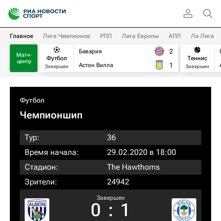
Главное
Лига Чемпионов
РПЛ
Лига Европы
АПЛ
Ла Лига
2
Бавария
Матч-
Футбол
Теннис
центр
1
Астон Вилла
Завершен
Завершен
Футбол
Чемпионшип
Тур:
36
Время начала:
29.02.2020 в 18:00
Стадион:
The Hawthorns
Зрители:
24942
Завершен
0
:
1