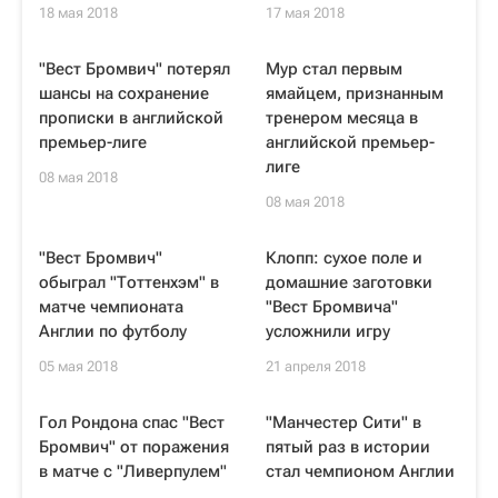
18 мая 2018
17 мая 2018
"Вест Бромвич" потерял
Мур стал первым
шансы на сохранение
ямайцем, признанным
прописки в английской
тренером месяца в
премьер-лиге
английской премьер-
лиге
08 мая 2018
08 мая 2018
"Вест Бромвич"
Клопп: сухое поле и
обыграл "Тоттенхэм" в
домашние заготовки
матче чемпионата
"Вест Бромвича"
Англии по футболу
усложнили игру
05 мая 2018
21 апреля 2018
Гол Рондона спас "Вест
"Манчестер Сити" в
Бромвич" от поражения
пятый раз в истории
в матче с "Ливерпулем"
стал чемпионом Англии