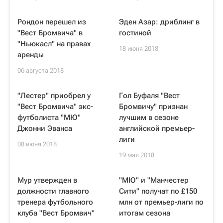
Рондон перешел из
Эден Азар: дриблинг в
"Вест Бромвича" в
гостиной
"Ньюкасл" на правах
18 июня 2018
аренды
06 августа 2018
"Лестер" приобрел у
Гол Буфаля "Вест
"Вест Бромвича" экс-
Бромвичу" признан
футболиста "МЮ"
лучшим в сезоне
Джонни Эванса
английской премьер-
лиги
08 июня 2018
19 мая 2018
Мур утвержден в
"МЮ" и "Манчестер
должности главного
Сити" получат по £150
тренера футбольного
млн от премьер-лиги по
клуба "Вест Бромвич"
итогам сезона