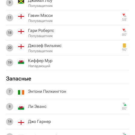
Джамал Лоу
9
Полузащитник
Гэвин Мэсси
11
58‎’‎
Полузащитник
Гари Робертс
18
80‎’‎
Полузащитник
Джозеф Вильямс
20
90‎’‎
Полузащитник
Киффер Мур
19
Нападающий
Запасные
Энтони Пилкингтон
7
Ли Эванс
8
80‎’‎
Джо Гарнер
14