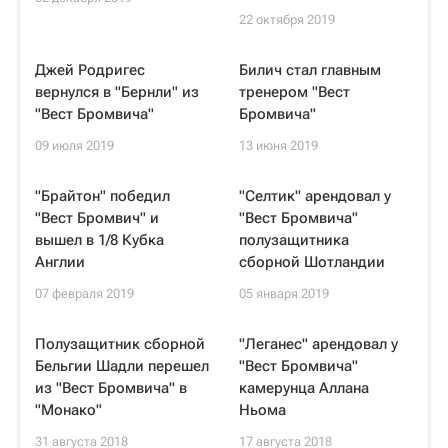
22 октября 2019
Джей Родригес
Билич стал главным
вернулся в "Бернли" из
тренером "Вест
"Вест Бромвича"
Бромвича"
09 июля 2019
13 июня 2019
"Брайтон" победил
"Селтик" арендовал у
"Вест Бромвич" и
"Вест Бромвича"
вышел в 1/8 Кубка
полузащитника
Англии
сборной Шотландии
07 февраля 2019
05 января 2019
Полузащитник сборной
"Леганес" арендовал у
Бельгии Шадли перешел
"Вест Бромвича"
из "Вест Бромвича" в
камерунца Аллана
"Монако"
Ньома
31 августа 2018
17 августа 2018