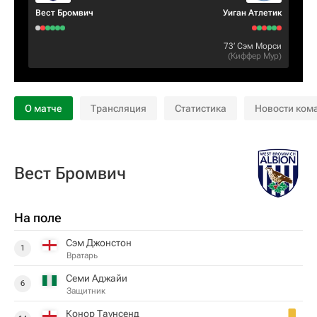
Вест Бромвич
Уиган Атлетик
73‎’‎
Сэм Морси
(
Киффер Мур
)
О матче
Трансляция
Статистика
Новости ком
Вест Бромвич
На поле
Сэм Джонстон
1
Вратарь
Семи Аджайи
6
Защитник
Конор Таунсенд