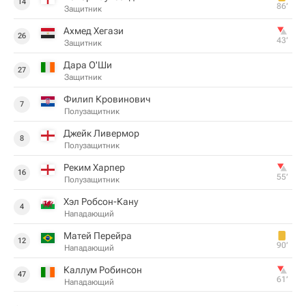
14
86‎’‎
Защитник
Ахмед Хегази
26
43‎’‎
Защитник
Дара О'Ши
27
Защитник
Филип Кровинович
7
Полузащитник
Джейк Ливермор
8
Полузащитник
Реким Харпер
16
55‎’‎
Полузащитник
Хэл Робсон-Кану
4
Нападающий
Матей Перейра
12
90‎’‎
Нападающий
Каллум Робинсон
47
61‎’‎
Нападающий