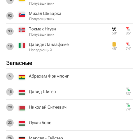
14
Полузащитник
Михал Шкварка
92
Полузащитник
Токмак Нгуен
93
60‎’‎
85‎’‎
Полузащитник
Давиде Ланзафаме
10
45‎’‎
74‎’‎
Нападающий
Запасные
Абрахам Фримпонг
5
Давид Шигер
18
33‎’‎
Николай Сигневич
20
74‎’‎
Лукач Боле
23
Марсель Гейстер
26