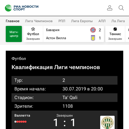
Главное
Лига Чемпионов
РПЛ
Лига Европы
АПЛ
Ла Лига
2
Бавария
Матч-
Футбол
Теннис
центр
1
Астон Вилла
Завершен
Завершен
Футбол
Квалификация Лиги чемпионов
Тур:
2
Время начала:
30.07.2019 в 20:00
Стадион:
Ta' Qali
Зрители:
1108
Валлетта
Завершен
1
:
1