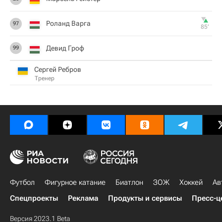
Роланд Варга
97
85‎’‎
Девид Гроф
99
Сергей Ребров
Тренер
Футбол
Фигурное катание
Биатлон
ЗОЖ
Хоккей
Ав
Спецпроекты
Реклама
Продукты и сервисы
Пресс-ц
Версия 2023.1 Beta