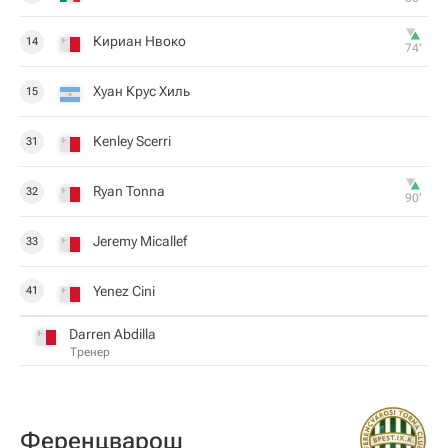
Кириан Нвоко
14
74‎’‎
Хуан Крус Хиль
15
Kenley Scerri
31
Ryan Tonna
32
90‎’‎
Jeremy Micallef
33
Yenez Cini
41
Darren Abdilla
Тренер
Ференцварош