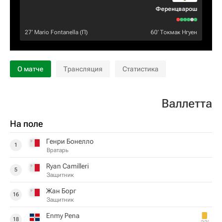
Ференцварош
27‎’‎
Mario Fontanella
(П)
60‎’‎
Токмак Нгуен
О матче
Трансляция
Статистика
Валлетта
На поле
Генри Бонелло
1
Вратарь
Ryan Camilleri
5
Защитник
Жан Борг
16
Защитник
Enmy Pena
18