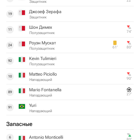
22‎’‎
Защитник
Джозеф Зерафа
19
Защитник
Шон Димех
11
74‎’‎
Полузащитник
Роуэн Мускат
24
61‎’‎
80‎’‎
Полузащитник
Kevin Tulimieri
92
Полузащитник
Matteo Piciollo
10
90‎’‎
Нападающий
Mario Fontanella
89
27‎’‎
Нападающий
Yuri
91
Нападающий
Запасные
Antonio Monticelli
6
80‎’‎