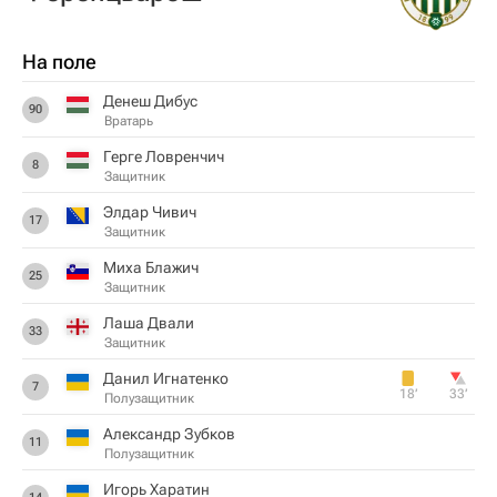
На поле
Денеш Дибус
90
Вратарь
Герге Ловренчич
8
Защитник
Элдар Чивич
17
Защитник
Миха Блажич
25
Защитник
Лаша Двали
33
Защитник
Данил Игнатенко
7
18‎’‎
33‎’‎
Полузащитник
Александр Зубков
11
Полузащитник
Игорь Харатин