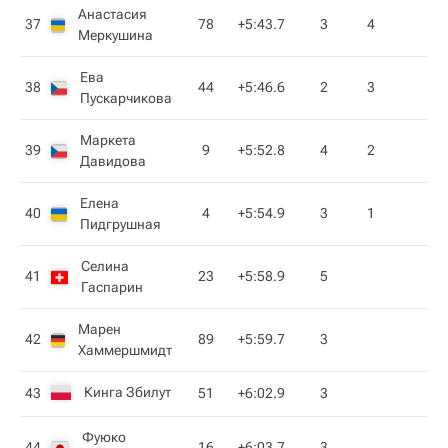
Анастасия
37
78
+5:43.7
3
4
Меркушина
Ева
38
44
+5:46.6
2
3
Пускарчикова
Маркета
39
9
+5:52.8
4
2
Давидова
Елена
40
4
+5:54.9
3
1
Пидгрушная
Селина
41
23
+5:58.9
5
Гаспарин
Марен
42
89
+5:59.7
3
Хаммершмидт
Кинга Збилут
43
51
+6:02.9
3
Фуюко
44
16
+6:03.7
3