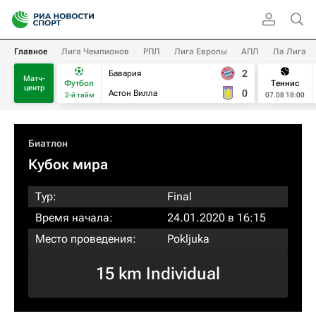
Главное
Лига Чемпионов
РПЛ
Лига Европы
АПЛ
Ла Лига
2
Бавария
Матч-
Футбол
Теннис
центр
0
Астон Вилла
2-й тайм
07.08 18:00
Биатлон
Кубок мира
Тур:
Final
Время начала:
24.01.2020 в 16:15
Место проведения:
Pokljuka
15 km Individual