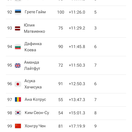
Грете Гайм
92
100
+11:26.0
5
Юлия
93
75
+11:29.2
3
Матвиенко
Дафинка
94
90
+11:45.8
6
Коева
Аманда
95
72
+11:50.3
7
Лайтфут
Асука
96
91
+12:50.3
6
Хачисука
Ана Котрус
97
55
+13:47.3
7
Ким Сеон-Су
98
54
+15:01.3
8
Хонгру Чен
99
81
+17:19.9
9