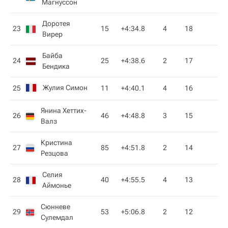
Магнуссон
Доротея
23
15
+4:34.8
4
18
Вирер
Байба
24
25
+4:38.6
2
17
Бендика
Жулия Симон
25
11
+4:40.1
4
16
Янина Хеттих-
26
46
+4:48.8
3
15
Валз
Кристина
27
85
+4:51.8
2
14
Резцова
Селия
28
40
+4:55.5
4
13
Аймонье
Сюнневе
29
53
+5:06.8
2
12
Сулемдал