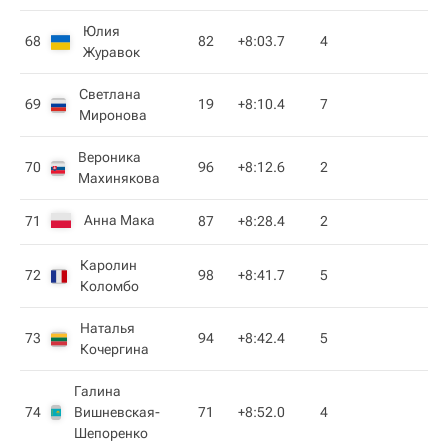
Юлия
68
82
+8:03.7
4
Журавок
Светлана
69
19
+8:10.4
7
Миронова
Вероника
70
96
+8:12.6
2
Махинякова
Анна Мака
71
87
+8:28.4
2
Каролин
72
98
+8:41.7
5
Коломбо
Наталья
73
94
+8:42.4
5
Кочергина
Галина
74
Вишневская-
71
+8:52.0
4
Шепоренко