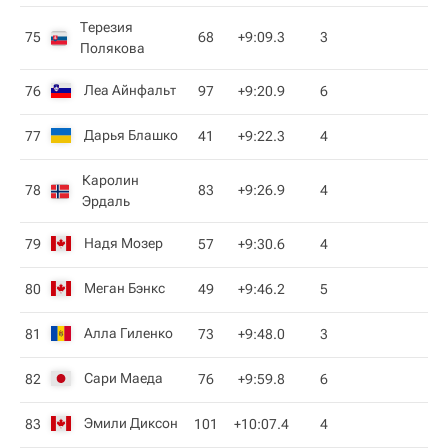
Терезия
75
68
+9:09.3
3
Полякова
Леа Айнфальт
76
97
+9:20.9
6
Дарья Блашко
77
41
+9:22.3
4
Каролин
78
83
+9:26.9
4
Эрдаль
Надя Мозер
79
57
+9:30.6
4
Меган Бэнкс
80
49
+9:46.2
5
Алла Гиленко
81
73
+9:48.0
3
Сари Маеда
82
76
+9:59.8
6
Эмили Диксон
83
101
+10:07.4
4