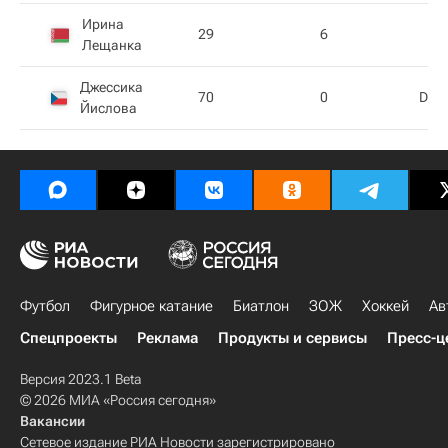
Ирина
29
6
Лещанка
Джессика
70
0
DNS
Йислова
Футбол
Фигурное катание
Биатлон
ЗОЖ
Хоккей
Ав
Спецпроекты
Реклама
Продукты и сервисы
Пресс-ц
Версия 2023.1 Beta
© 2026 МИА «Россия сегодня»
Вакансии
Сетевое издание РИА Новости зарегистрировано