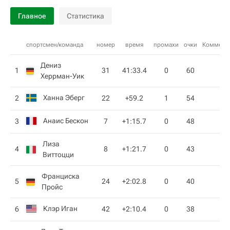
Главное
Статистика
спортсмен/команда
номер
время
промахи
очки
Коммент
Дениз
1
31
41:33.4
0
60
Херрман-Уик
Ханна Эберг
2
22
+59.2
1
54
Анаис Бескон
3
7
+1:15.7
0
48
Лиза
4
8
+1:21.7
0
43
Виттоцци
Франциска
5
24
+2:02.8
0
40
Пройс
Клэр Иган
6
42
+2:10.4
0
38