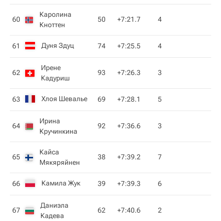
Каролина
60
50
+7:21.7
4
Кноттен
Дуня Здуц
61
74
+7:25.5
4
Ирене
62
93
+7:26.3
3
Кадуриш
Хлоя Шевалье
63
69
+7:28.1
5
Ирина
64
92
+7:36.6
3
Кручинкина
Кайса
65
38
+7:39.2
7
Мякяряйнен
Камила Жук
66
39
+7:39.3
6
Даниэла
67
62
+7:40.6
2
Кадева