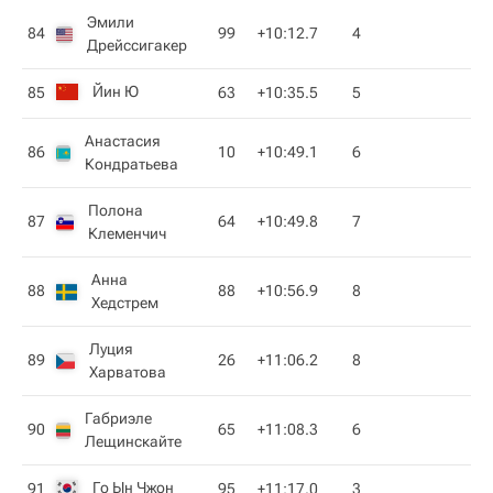
Эмили
84
99
+10:12.7
4
Дрейссигакер
Йин Ю
85
63
+10:35.5
5
Анастасия
86
10
+10:49.1
6
Кондратьева
Полона
87
64
+10:49.8
7
Клеменчич
Анна
88
88
+10:56.9
8
Хедстрем
Луция
89
26
+11:06.2
8
Харватова
Габриэле
90
65
+11:08.3
6
Лещинскайте
Го Ын Чжон
91
95
+11:17.0
3