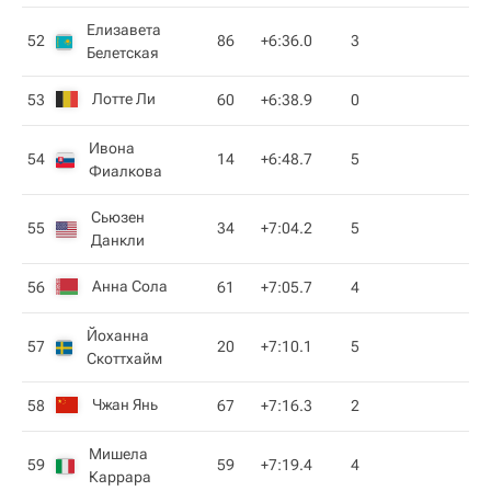
Елизавета
52
86
+6:36.0
3
Белетская
Лотте Ли
53
60
+6:38.9
0
Ивона
54
14
+6:48.7
5
Фиалкова
Сьюзен
55
34
+7:04.2
5
Данкли
Анна Сола
56
61
+7:05.7
4
Йоханна
57
20
+7:10.1
5
Скоттхайм
Чжан Янь
58
67
+7:16.3
2
Мишела
59
59
+7:19.4
4
Каррара