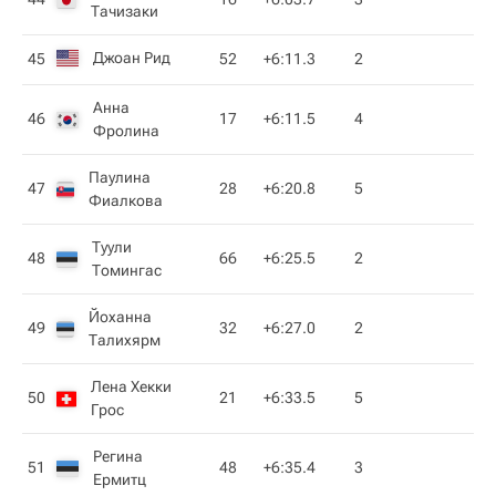
Тачизаки
Джоан Рид
45
52
+6:11.3
2
Анна
46
17
+6:11.5
4
Фролина
Паулина
47
28
+6:20.8
5
Фиалкова
Туули
48
66
+6:25.5
2
Томингас
Йоханна
49
32
+6:27.0
2
Талихярм
Лена Хекки
50
21
+6:33.5
5
Грос
Регина
51
48
+6:35.4
3
Ермитц