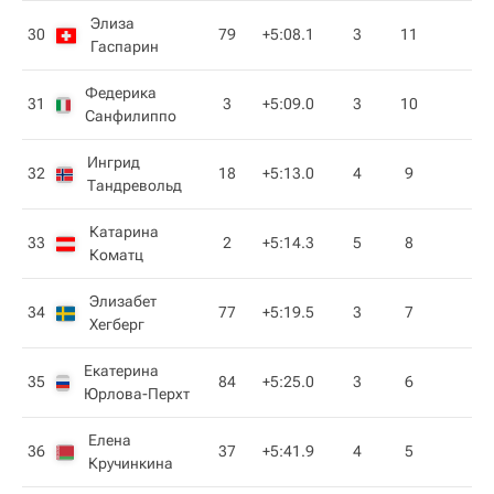
Элиза
30
79
+5:08.1
3
11
Гаспарин
Федерика
31
3
+5:09.0
3
10
Санфилиппо
Ингрид
32
18
+5:13.0
4
9
Тандревольд
Катарина
33
2
+5:14.3
5
8
Коматц
Элизабет
34
77
+5:19.5
3
7
Хегберг
Екатерина
35
84
+5:25.0
3
6
Юрлова-Перхт
Елена
36
37
+5:41.9
4
5
Кручинкина