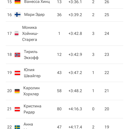
Ванесса Хинц
15
13
+3:36.1
2
26
Мари Эдер
16
36
+3:39.2
2
25
Моника
17
Хойниш-
1
+3:42.8
3
24
Старега
Тириль
18
12
+3:42.9
3
23
Экхофф
Юлия
19
43
+3:47.2
1
22
Швайгер
Каролин
20
58
+3:48.2
1
21
Хорхлер
Кристина
21
80
+4:16.3
0
20
Ридер
Анна
22
47
+4:17.4
2
19