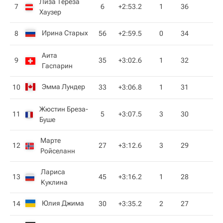
Лиза Тереза
7
6
+2:53.2
1
36
Хаузер
Ирина Старых
8
56
+2:59.5
0
34
Аита
9
35
+3:02.6
1
32
Гаспарин
Эмма Лундер
10
33
+3:06.8
1
31
Жюстин Бреза-
11
5
+3:07.5
3
30
Буше
Марте
12
27
+3:12.6
3
29
Ройселанн
Лариса
13
45
+3:16.2
1
28
Куклина
Юлия Джима
14
30
+3:35.2
2
27