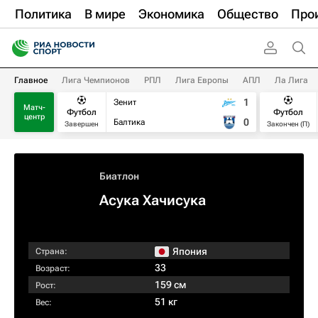
Политика
В мире
Экономика
Общество
Про
Главное
Лига Чемпионов
РПЛ
Лига Европы
АПЛ
Ла Лига
1
Зенит
Матч-
Футбол
Футбол
центр
0
Балтика
Завершен
Закончен (П)
Биатлон
Асука Хачисука
Япония
Страна:
33
Возраст:
159 см
Рост:
51 кг
Вес: