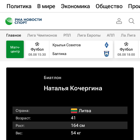
Политика
В мире
Экономика
Общество
Про
Главное
Лига Чемпионов
РПЛ
Лига Европы
АПЛ
Ла Лига
Крылья Советов
Матч-
Футбол
Футбол
центр
Балтика
08.08 15:30
08.08 18:00
Биатлон
Наталья Кочергина
Литва
Страна:
41
Возраст:
164 см
Рост:
54 кг
Вес: