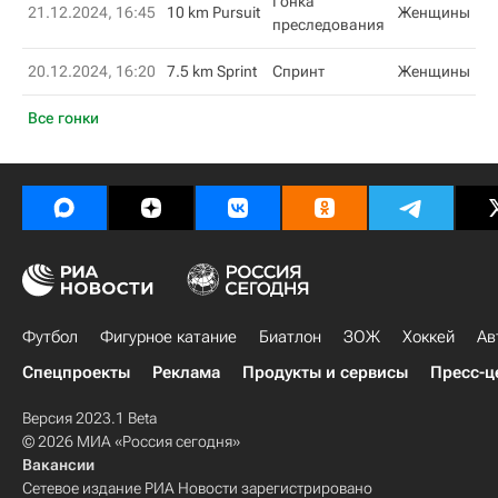
Гонка
21.12.2024, 16:45
10 km Pursuit
Женщины
преследования
20.12.2024, 16:20
7.5 km Sprint
Спринт
Женщины
Все гонки
Футбол
Фигурное катание
Биатлон
ЗОЖ
Хоккей
Ав
Спецпроекты
Реклама
Продукты и сервисы
Пресс-ц
Версия 2023.1 Beta
© 2026 МИА «Россия сегодня»
Вакансии
Сетевое издание РИА Новости зарегистрировано