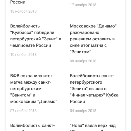
России
17 ноября 2018
18 ноября 2018
Волейболисты
Московское "Динамо"
"Кузбасса" победили
разочаровано
петербургский "Зенит" в
решением оставить в
чемпионате России
силе итог матча с
"Зенитом"
10 ноября 2018
08 ноября 2018
ВФВ сохранила итог
Волейболисты санкт-
матча между санкт-
петербургского
петербургским
"Зенита" вышли в
"Зенитом" и
"Финал четырех" Кубка
московским "Динамо"
России
07 ноября 2018
04 ноября 2018
Волейболисты санкт-
"Нова" взяла верх над