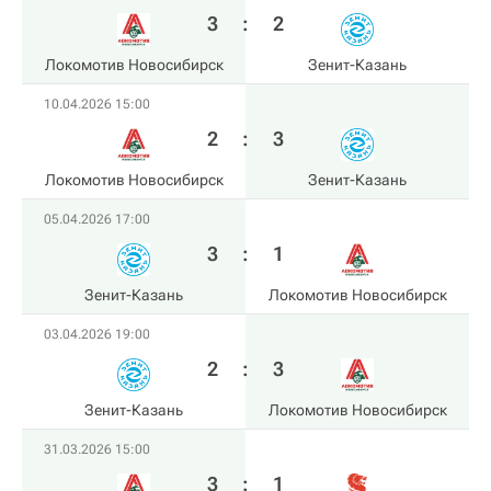
3
:
2
Локомотив Новосибирск
Зенит-Казань
10.04.2026 15:00
2
:
3
Локомотив Новосибирск
Зенит-Казань
05.04.2026 17:00
3
:
1
Зенит-Казань
Локомотив Новосибирск
03.04.2026 19:00
2
:
3
Зенит-Казань
Локомотив Новосибирск
31.03.2026 15:00
3
:
1