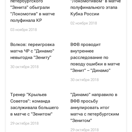
петербургского
"Локомотивом" в матче
"Зенита" обыграли
полуфинального этапа
"Локомотив" в матче
Кубка России
полуфинала КР
02 ноября 2018
03 ноября 2018
Волков: переигровка
ВФВ проводит
матча ЧР с "Динамо"
внутреннее
невыгодна "Зениту"
расследование по
поводу ошибки в матче
30 октября 2018
"Зенит" – "Динамо"
30 октября 2018
Тренер "Крыльев
"Динамо" направило в
Советов": команда
ВФВ просьбу
заслуживала большего
аннулировать итог
в матче с "Зенитом"
матча с петербургским
"Зенитом"
29 октября 2018
29 октября 2018