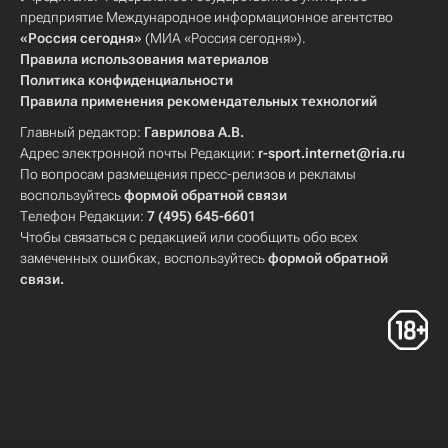
предприятие Международное информационное агентство
«Россия сегодня»
(МИА «Россия сегодня»).
Правила использования материалов
Политика конфиденциальности
Правила применения рекомендательных технологий
Главный редактор:
Гаврилова А.В.
Адрес электронной почты Редакции:
r-sport.internet@ria.ru
По вопросам размещения пресс-релизов и рекламы
воспользуйтесь
формой обратной связи
Телефон Редакции:
7 (495) 645-6601
Чтобы связаться с редакцией или сообщить обо всех
замеченных ошибках, воспользуйтесь
формой обратной
связи
.