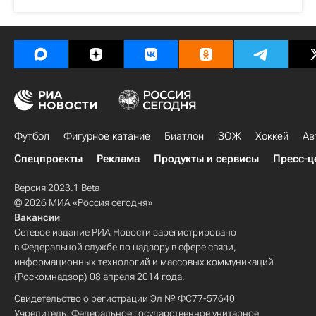
Футбол
Фигурное катание
Биатлон
ЗОЖ
Хоккей
Ав
Спецпроекты
Реклама
Продукты и сервисы
Пресс-ц
Версия 2023.1 Beta
© 2026 МИА «Россия сегодня»
Вакансии
Сетевое издание РИА Новости зарегистрировано
в Федеральной службе по надзору в сфере связи,
информационных технологий и массовых коммуникаций
(Роскомнадзор) 08 апреля 2014 года.
Свидетельство о регистрации Эл № ФС77-57640
Учредитель: Федеральное государственное унитарное