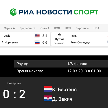
Серия А
Бундеслига
Лига 1
КХЛ
НХЛ
Евролига
НБА
3
4
I. Jovic
Кельн
Футбол
6
6
А. Корнеева
Реал Сосьедад
Завершен
Раунд:
1/8 финала
Время начала:
12.03.2019 в 01:00
Завершен
К. Бертенс
0
:
2
Д. Векич