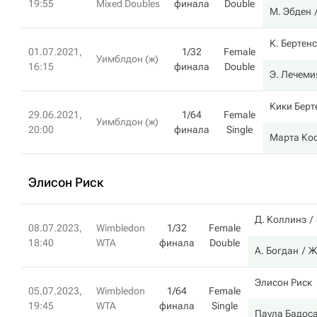
19:55
Mixed Doubles
финала
Double
М. Эбден
К. Бертенс
01.07.2021,
1/32
Female
Уимблдон (ж)
16:15
финала
Double
Э. Лечеми
Кики Берт
29.06.2021,
1/64
Female
Уимблдон (ж)
20:00
финала
Single
Марта Ко
Элисон Риск
Д. Коллинз
08.07.2023,
Wimbledon
1/32
Female
18:40
WTA
финала
Double
А. Богдан
Ж
Элисон Риск
05.07.2023,
Wimbledon
1/64
Female
19:45
WTA
финала
Single
Паула Бадос