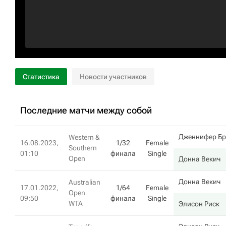
Статистика
Новости участников
Последние матчи между собой
Дженнифер Бр
Western &
16.08.2023,
1/32
Female
Southern
01:10
финала
Single
Open
Донна Векич
Донна Векич
Australian
17.01.2022,
1/64
Female
Open
09:50
финала
Single
WTA
Элисон Риск