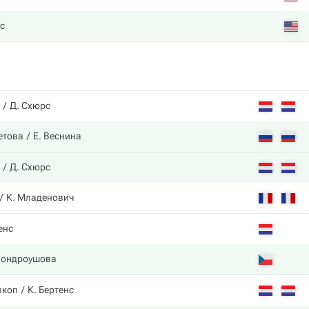
с
Д. Схюрс
етова
Е. Веснина
Д. Схюрс
К. Младенович
енс
Вондроушова
лкоп
К. Бертенс