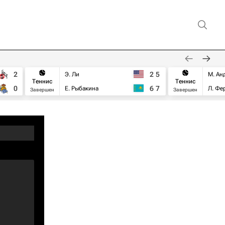
2
2
5
Э. Ли
М. Ан
Теннис
Теннис
0
6
7
Е. Рыбакина
Л. Фе
Завершен
Завершен