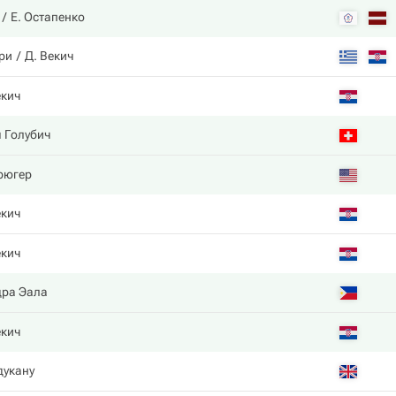
Е. Остапенко
ри
Д. Векич
екич
 Голубич
рюгер
екич
екич
дра Эала
екич
дукану