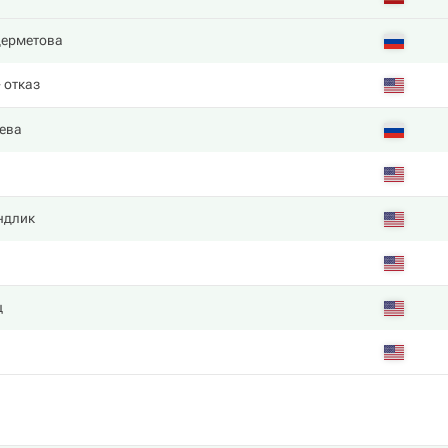
дерметова
 отказ
ева
ндлик
ц