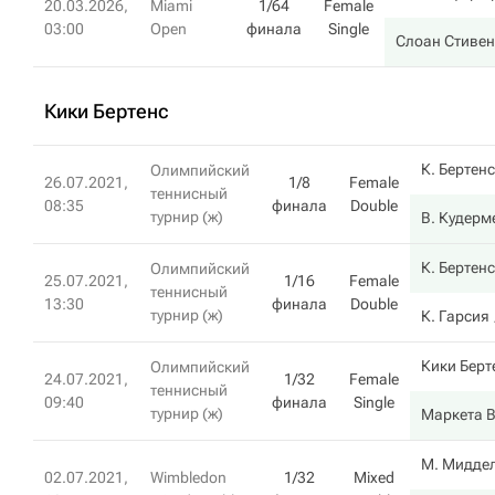
20.03.2026,
Miami
1/64
Female
03:00
Open
финала
Single
Слоан Стивен
Кики Бертенс
К. Бертенс
Олимпийский
26.07.2021,
1/8
Female
теннисный
08:35
финала
Double
турнир (ж)
В. Кудерм
К. Бертенс
Олимпийский
25.07.2021,
1/16
Female
теннисный
13:30
финала
Double
турнир (ж)
К. Гарсия
Кики Берт
Олимпийский
24.07.2021,
1/32
Female
теннисный
09:40
финала
Single
турнир (ж)
Маркета 
М. Мидде
02.07.2021,
Wimbledon
1/32
Mixed