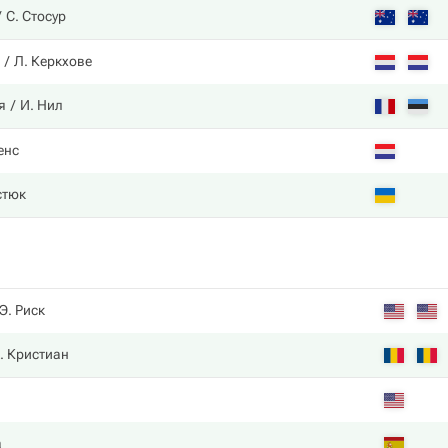
С. Стосур
Л. Керкхове
я
И. Нил
енс
стюк
Э. Риск
. Кристиан
а