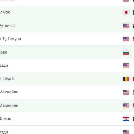
Олмос
 Рутлифф
Д. Пегула
мова
рэди
Ч. Шуай
 Макнейли
 Макнейли
Олмос
рэди