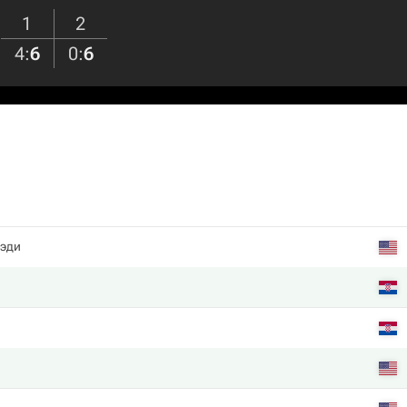
1
2
4
:
6
0
:
6
эди