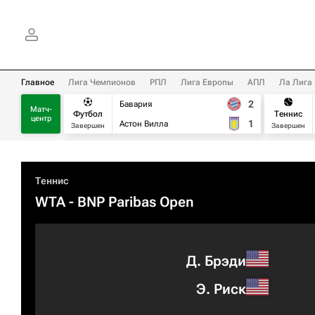
Главное
Лига Чемпионов
РПЛ
Лига Европы
АПЛ
Ла Лига
2
Бавария
Матч-
Футбол
Теннис
центр
1
Астон Вилла
Завершен
Завершен
Теннис
WTA
- BNP Paribas Open
Д. Брэди
Э. Риск