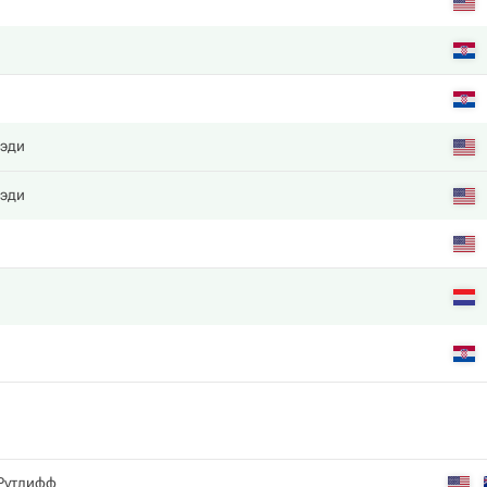
эди
эди
 Рутлифф