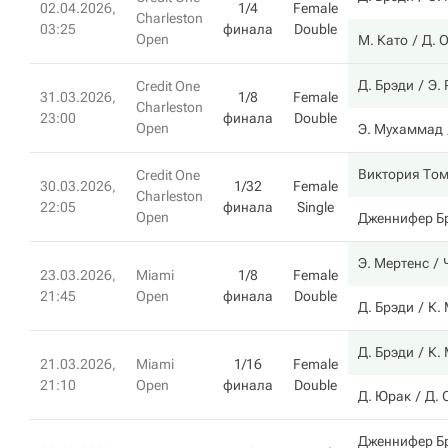
02.04.2026,
1/4
Female
Charleston
03:25
финала
Double
Open
М. Като
Д. 
Д. Брэди
Э.
Credit One
31.03.2026,
1/8
Female
Charleston
23:00
финала
Double
Open
Э. Мухаммад
Виктория То
Credit One
30.03.2026,
1/32
Female
Charleston
22:05
финала
Single
Open
Дженнифер Б
Э. Мертенс
23.03.2026,
Miami
1/8
Female
21:45
Open
финала
Double
Д. Брэди
К.
Д. Брэди
К.
21.03.2026,
Miami
1/16
Female
21:10
Open
финала
Double
Д. Юрак
Д. 
Дженнифер Б