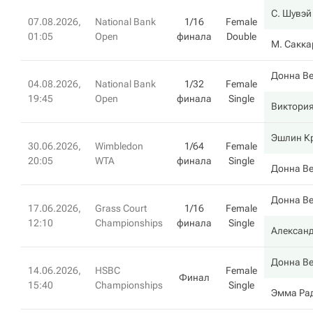
С. Шувэй
07.08.2026,
National Bank
1/16
Female
01:05
Open
финала
Double
М. Сакка
Донна В
04.08.2026,
National Bank
1/32
Female
19:45
Open
финала
Single
Виктория
Эшлин К
30.06.2026,
Wimbledon
1/64
Female
20:05
WTA
финала
Single
Донна В
Донна В
17.06.2026,
Grass Court
1/16
Female
12:10
Championships
финала
Single
Алексан
Донна В
14.06.2026,
HSBC
Female
Финал
15:40
Championships
Single
Эмма Ра