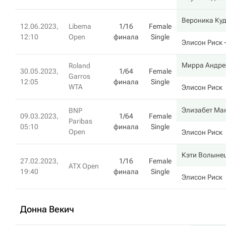
Вероника Ку
12.06.2023,
Libema
1/16
Female
12:10
Open
финала
Single
Элисон Риск
-
Мирра Андре
Roland
30.05.2023,
1/64
Female
Garros
12:05
финала
Single
WTA
Элисон Риск
Элизабет Ма
BNP
09.03.2023,
1/64
Female
Paribas
05:10
финала
Single
Open
Элисон Риск
Кэти Волыне
27.02.2023,
1/16
Female
ATX Open
19:40
финала
Single
Элисон Риск
Донна Векич