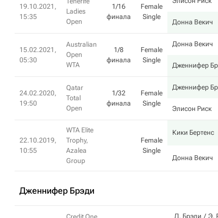
Элисон Риск
Tenerife
19.10.2021,
1/16
Female
Ladies
15:35
финала
Single
Open
Донна Векич
Донна Векич
Australian
15.02.2021,
1/8
Female
Open
05:30
финала
Single
WTA
Дженнифер Бр
Дженнифер Бр
Qatar
24.02.2020,
1/32
Female
Total
19:50
финала
Single
Open
Элисон Риск
WTA Elite
Кики Бертенс
22.10.2019,
Trophy,
Female
10:55
Azalea
Single
Донна Векич
Group
Дженнифер Брэди
Д. Брэди
Э.
Credit One