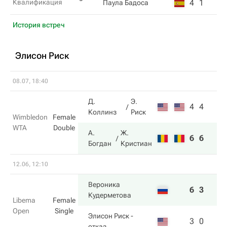
Квалификация
4
1
Паула Бадоса
История встреч
Элисон Риск
08.07, 18:40
Д.
Э.
4
4
Коллинз
Риск
Wimbledon
Female
WTA
Double
А.
Ж.
6
6
Богдан
Кристиан
12.06, 12:10
Вероника
6
3
Кудерметова
Libema
Female
Open
Single
Элисон Риск
-
3
0
отказ