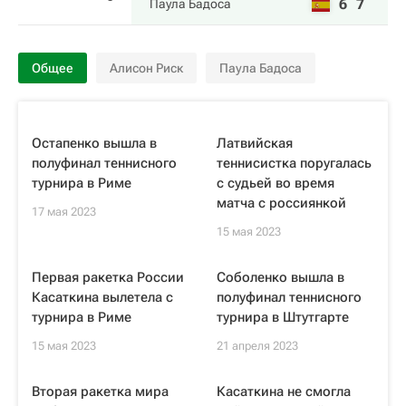
6
7
Паула Бадоса
Общее
Алисон Риск
Паула Бадоса
Остапенко вышла в
Латвийская
полуфинал теннисного
теннисистка поругалась
турнира в Риме
с судьей во время
матча с россиянкой
17 мая 2023
15 мая 2023
Первая ракетка России
Соболенко вышла в
Касаткина вылетела с
полуфинал теннисного
турнира в Риме
турнира в Штутгарте
15 мая 2023
21 апреля 2023
Вторая ракетка мира
Касаткина не смогла