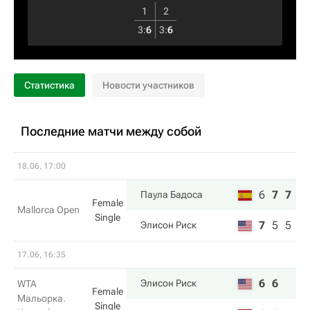
1
2
3
:
6
3
:
6
Статистика
Новости участников
Последние матчи между собой
18.06, 17:00
6
7
7
Паула Бадоса
Female
Mallorca Open
Single
7
5
5
Элисон Риск
17.06, 16:35
6
6
Элисон Риск
WTA
Female
Мальорка.
Single