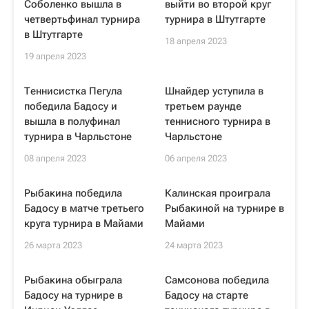
Соболенко вышла в
выйти во второй круг
четвертьфинал турнира
турнира в Штутгарте
в Штутгарте
18 апреля 2023
19 апреля 2023
Теннисистка Пегула
Шнайдер уступила в
победила Бадосу и
третьем раунде
вышла в полуфинал
теннисного турнира в
турнира в Чарльстоне
Чарльстоне
08 апреля 2023
06 апреля 2023
Рыбакина победила
Калинская проиграла
Бадосу в матче третьего
Рыбакиной на турнире в
круга турнира в Майами
Майами
26 марта 2023
24 марта 2023
Рыбакина обыграла
Самсонова победила
Бадосу на турнире в
Бадосу на старте