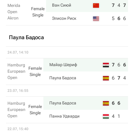
7
4
7
Ван Сиюй
Merida
Female
Open
Single
Akron
5
6
6
Элисон Риск
Паула Бадоса
24.07, 14:10
7
6
6
Майар Шериф
Hamburg
Female
European
Single
Open
6
7
4
Паула Бадоса
23.07, 16:55
6
6
Паула Бадоса
Hamburg
Female
European
Single
Open
4
1
Панна Удварди
22.07, 15:40