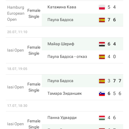
5
4
Катажина Кава
Hamburg
Female
European
Single
Open
7
6
Паула Бадоса
20.07, 11:10
6
4
Майар Шериф
Female
Iasi Open
Single
4
0
Паула Бадоса
- отказ
18.07, 19:05
3
7
7
Паула Бадоса
Female
Iasi Open
Single
6
5
6
Тамара Зиданшек
17.07, 18:30
4
6
Панна Удварди
Female
Iasi Open
Single