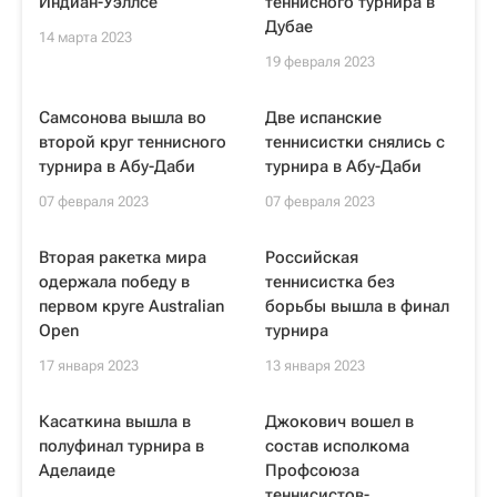
Индиан-Уэллсе
теннисного турнира в
Дубае
14 марта 2023
19 февраля 2023
Самсонова вышла во
Две испанские
второй круг теннисного
теннисистки снялись с
турнира в Абу-Даби
турнира в Абу-Даби
07 февраля 2023
07 февраля 2023
Вторая ракетка мира
Российская
одержала победу в
теннисистка без
первом круге Australian
борьбы вышла в финал
Open
турнира
17 января 2023
13 января 2023
Касаткина вышла в
Джокович вошел в
полуфинал турнира в
состав исполкома
Аделаиде
Профсоюза
теннисистов-