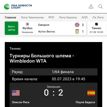
Главное
Лига Чемпионов
РПЛ
Лига Европы
АПЛ
Ла Лига
2
Бавария
Матч-
Футбол
Теннис
центр
1
Астон Вилла
Завершен
07.08 18:00
Теннис
Турниры Большого шлема
-
Wimbledon WTA
Раунд:
1/64 финала
Время начала:
05.07.2023 в 19:45
Завершен
0
:
2
Элисон Риск
Паула Бадоса