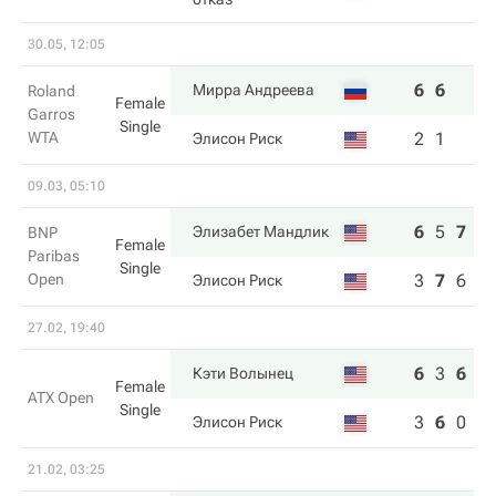
30.05, 12:05
6
6
Мирра Андреева
Roland
Female
Garros
Single
WTA
2
1
Элисон Риск
09.03, 05:10
6
5
7
Элизабет Мандлик
BNP
Female
Paribas
Single
Open
3
7
6
Элисон Риск
27.02, 19:40
6
3
6
Кэти Волынец
Female
ATX Open
Single
3
6
0
Элисон Риск
21.02, 03:25