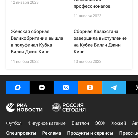
12 января 2023
профессионалов
11 января 2023
Женская сборная
Сборная Казахстана
Великобритании вышла
завершила выступление
в полуфинал Кубка
на Кубке Билли Джин
Билли Джин Кинг
Кинг
11 ноября 2022
10 ноября 2022
Футбол
Фигурное катание
Биатлон
ЗОЖ
Хоккей
Ав
Спецпроекты
Реклама
Продукты и сервисы
Пресс-ц