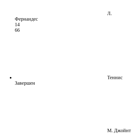
Л.
Фернандес
1
4
6
6
Теннис
Завершен
М. Джойнт