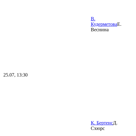
В.
Кудерметова
Е.
Веснина
25.07, 13:30
К. Бертенс
Д.
Схюрс