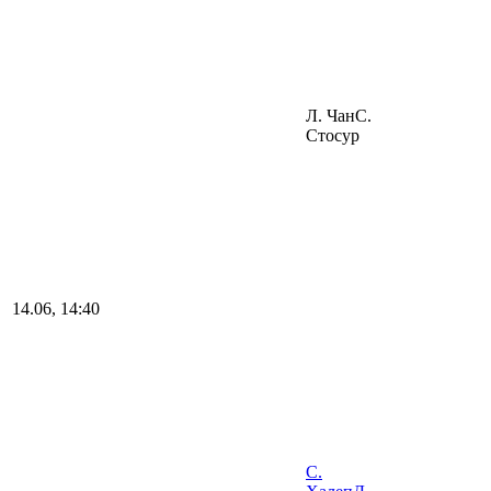
Л. Чан
С.
Стосур
14.06, 14:40
С.