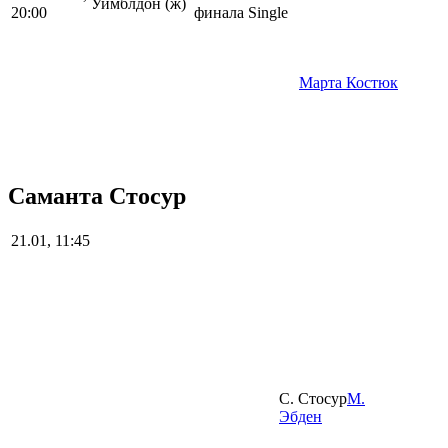
Уимблдон (ж)
20:00
финала
Single
Марта Костюк
Саманта Стосур
21.01, 11:45
С. Стосур
М.
Эбден