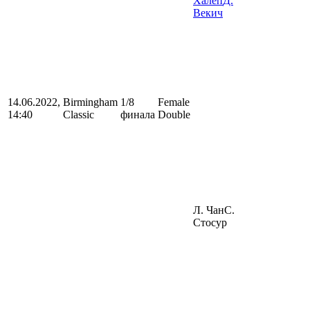
Халеп
Д.
Векич
14.06.2022,
Birmingham
1/8
Female
14:40
Classic
финала
Double
Л. Чан
С.
Стосур