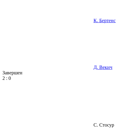
К. Бертенс
Д. Векич
Завершен
2
:
0
С. Стосур