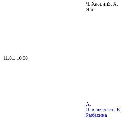
Ч. Хаоцин
З. Х.
Янг
11.01, 10:00
А.
Павлюченкова
Е.
Рыбакина