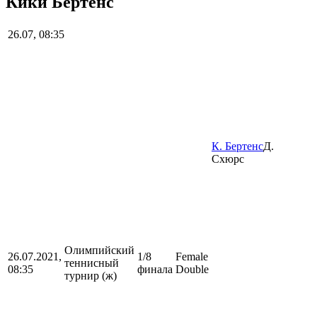
Кики Бертенс
26.07, 08:35
К. Бертенс
Д.
Схюрс
Олимпийский
26.07.2021,
1/8
Female
теннисный
08:35
финала
Double
турнир (ж)