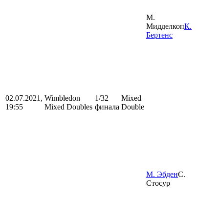
М.
Мидделкоп
К.
Бертенс
02.07.2021,
Wimbledon
1/32
Mixed
19:55
Mixed Doubles
финала
Double
М. Эбден
С.
Стосур