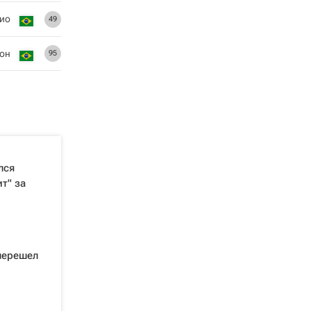
ио
49
он
95
лся
т" за
перешел