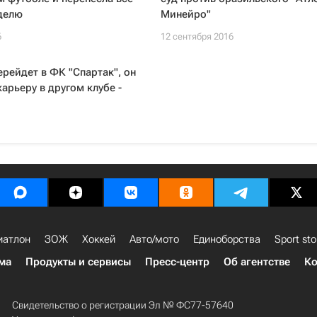
делю
Минейро"
6
12 сентября 2016
ерейдет в ФК "Спартак", он
арьеру в другом клубе -
иатлон
ЗОЖ
Хоккей
Авто/мото
Единоборства
Sport sto
ма
Продукты и сервисы
Пресс-центр
Об агентстве
Ко
Свидетельство о регистрации Эл № ФС77-57640