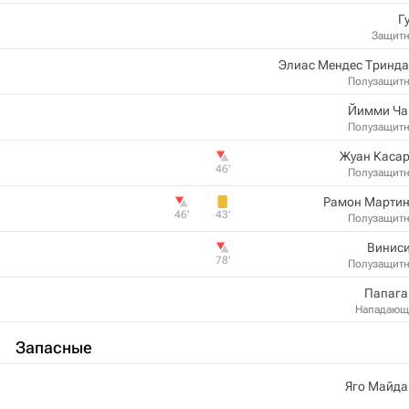
Г
Защит
Элиас Мендес Тринда
Полузащит
Йимми Ча
Полузащит
Жуан Касар
46‎’‎
Полузащит
Рамон Мартин
46‎’‎
43‎’‎
Полузащит
Виниси
78‎’‎
Полузащит
Папага
Нападающ
Запасные
Яго Майда