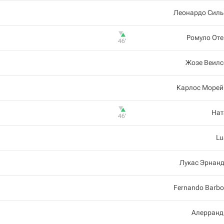
Леонардо Силь
Ромуло Оте
46‎’‎
Жозе Веилс
Карлос Морей
Нат
46‎’‎
Lu
Лукас Эрнан
Fernando Barb
Алерранд