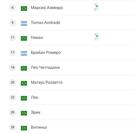
Марсио Азеведо
6
81‎’‎
Tomas Andrade
8
Никао
11
71‎’‎
Брайан Ромеро
17
Лео Читтадини
18
Матеус Роззетто
20
Лео
22
Эрик
26
Витиньо
28