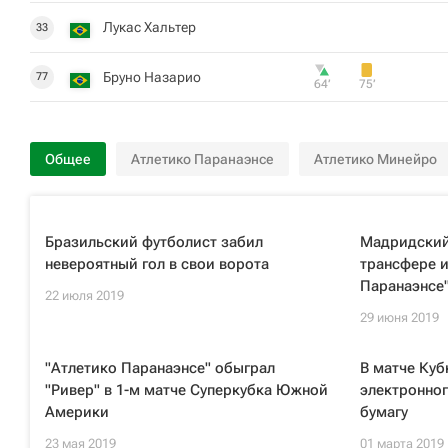
Лукас Хальтер
33
Бруно Назарио
77
64‎’‎
75‎’‎
Общее
Атлетико Паранаэнсе
Атлетико Минейро
Бразильский футболист забил
Мадридский
невероятный гол в свои ворота
трансфере и
Паранаэнсе
22 июля 2019
29 июня 2019
"Атлетико Паранаэнсе" обыграл
В матче Куб
"Ривер" в 1-м матче Суперкубка Южной
электронног
Америки
бумагу
23 мая 2019
01 марта 2019