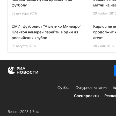
футболу
матчи на не
08 декабря 2016
29 ноября 201
СМИ: футболист "Атлетико Минейро"
Карлос не п
Клейтон намерен перейти в один из
продолжит к
российских клубов
агент
06 августа 2016
30 июля 2016
Футбол
Фигурное катание
Б
Спецпроекты
Рекла
Версия 2023.1 Beta