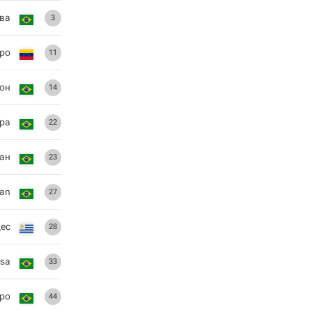
ва
3
ро
11
он
14
ра
22
ан
23
an
27
дес
28
osa
33
ро
44