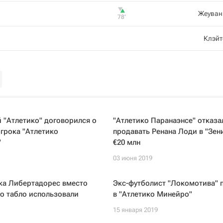
Жеуван
78‎’‎
Клэйт
 "Атлетико" договорился о
"Атлетико Паранаэнсе" отказа
грока "Атлетико
продавать Ренана Лоди в "Зени
"
€20 млн
03 июня 2019
ка Либертадорес вместо
Экс-футболист "Локомотива" 
о табло использовали
в "Атлетико Минейро"
15 января 2019