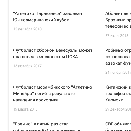
"Атлетико Паранаэнсе" завоевал
Абонент не 
Южноамериканский кубок
Бразилии в
телефон во 
13 декабря 2018
27 июля 2018
Футболист сборной Венесуэлы может
Робиньо отр
оказаться в московском ЦСКА
изнасилован
адвокат фут
13 декабря 2017
24 ноября 201
Футболист мозамбикского "Атлетико
Китайский к
Минейро" погиб в результате
трансфер эк
нападения крокодила
Кариоки
19 марта 2017
29 декабря 20
"Гремио" в пятый раз стал
CBF объявил
победителем Кубка Бразилии по
бразильском