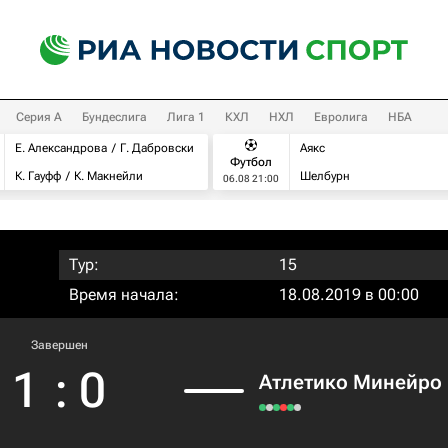
Серия А
Бундеслига
Лига 1
КХЛ
НХЛ
Евролига
НБА
Е. Александрова
Г. Дабровски
Аякс
Футбол
К. Гауфф
К. Макнейли
Шелбурн
06.08 21:00
Тур:
15
Время начала:
18.08.2019 в 00:00
Завершен
1
:
0
Атлетико Минейро