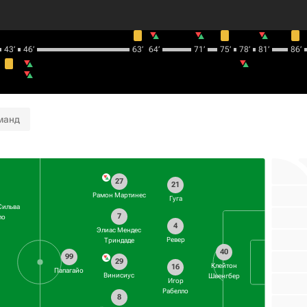
43‎’‎
46‎’‎
63‎’‎
64‎’‎
71‎’‎
75‎’‎
78‎’‎
81‎’‎
86‎’‎
манд
27
21
Рамон Мартинес
Гуга
Сильва
7
ло
4
Элиас Мендес
Ревер
Триндаде
40
99
29
Клейтон
16
Папагайо
Винисиус
Швенгбер
Игор
Рабелло
8