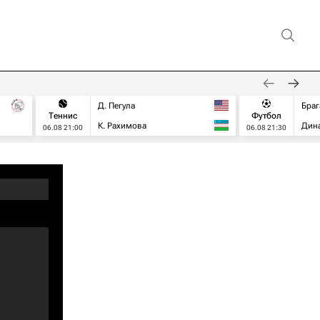
Д. Пегула
Браг
Теннис
Футбол
К. Рахимова
Дин
06.08 21:00
06.08 21:30