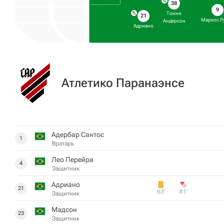
38
9
Тонни
21
Маркос Р
Андерсон
Адриано
Атлетико Паранаэнсе
Адербар Сантос
1
Вратарь
Лео Перейра
4
Защитник
Адриано
21
63‎’‎
81‎’‎
Защитник
Мадсон
23
Защитник