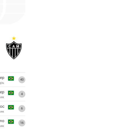
ер
40
арь
ер
4
ник
ос
6
ник
ло
16
ник