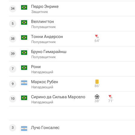
Педро Энрике
34
Защитник
Веллингтон
5
Полузащитник
Тонни Андерсон
38
64‎’‎
Полузащитник
Бруно Гимарайнш
39
Полузащитник
Рони
7
Нападающий
Маркос Рубен
9
86‎’‎
Нападающий
Сирино да Сильва Марсело
10
38‎’‎
71‎’‎
Нападающий
Лучо Гонсалес
3