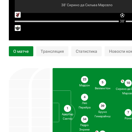
38‎’‎
Сирино да Сильва Марсело
38‎’‎
О матче
Трансляция
Статистика
Новости ко
23
5
10
Мадсон
Веллингтон
Сирино да 
Марсе
4
Лео
39
Перейра
1
Бруно
7
Адербар
Гимарайнш
Рони
Сантос
34
Педро
Энрике