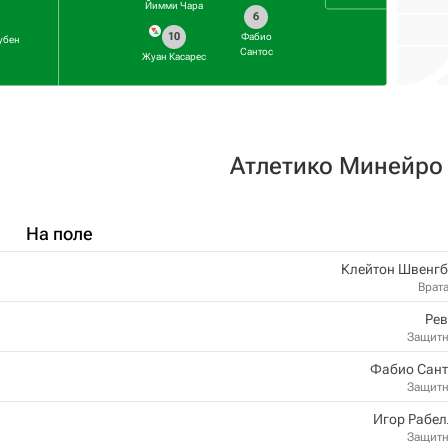
Йимми Чара
6
10
Фабио
убен
Сантос
Жуан Касарес
Атлетико Минейро
На поле
Клейтон Швенгб
Врат
Рев
Защит
Фабио Сант
Защит
Игор Рабел
Защит