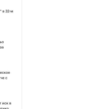
" в 32-м
ьо
за
ческое
че с
 иск в
етико