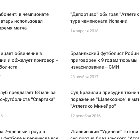
абонент: в чемпионате
"Депортиво" обыграл "Атлетик
ратарь использовал
туре чемпионата Испании
время матча
14 апреля 2018
ицает обвинение в
Бразильский футболист Робин
ии и обжалует приговор –
приговорен к 9 годам тюрьмы 
болиста
изнасилование – СМИ
7
23 ноября 2017
луб предлагает €8 млн за
Суд Бразилии присудил техни
с-футболиста "Спартака"
поражение "Шапекоэнсе" в мат
"Атлетико Минейро"
16
12 декабря 2016
а 7-дневный траур в
Итальянский "Удинезе" готовит
 футболе и перенесла все
суд против бразильского "Атл