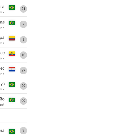
уга
21
ник
де
7
ник
ра
8
ник
ес
10
ник
ес
27
ник
ус
29
ник
йо
99
ий
на
3