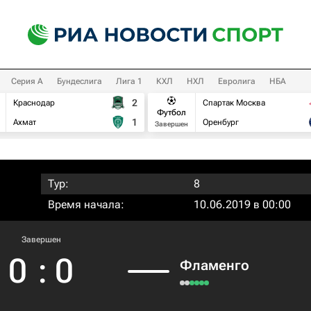
Серия А
Бундеслига
Лига 1
КХЛ
НХЛ
Евролига
НБА
2
Краснодар
Спартак Москва
Футбол
1
Ахмат
Оренбург
Завершен
Тур:
8
Время начала:
10.06.2019 в 00:00
Завершен
0
:
0
Фламенго