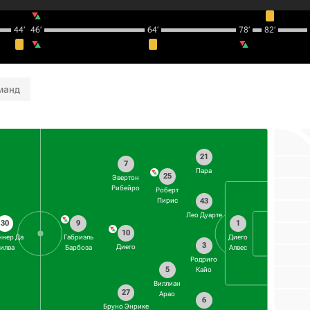
44‎’‎
46‎’‎
64‎’‎
78‎’‎
82‎’‎
манд
21
7
Пара
25
Эвертон
Рибейро
Роберт
43
Пирис
Лео Дуарте
30
9
1
10
ннер Да
Габриэль
Диего
3
Диего
илва
Барбоза
Алвес
Родриго
5
Кайо
Виллиан
27
Арао
6
Бруно Энрике