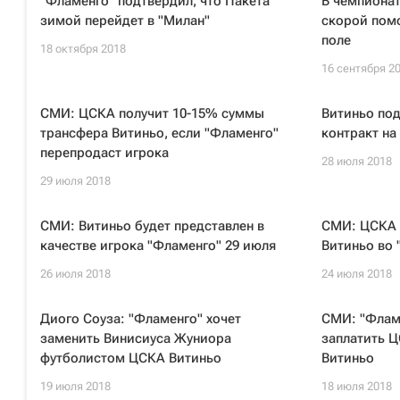
"Фламенго" подтвердил, что Пакета
В чемпиона
зимой перейдет в "Милан"
скорой пом
поле
18 октября 2018
16 сентября 2
СМИ: ЦСКА получит 10-15% суммы
Витиньо под
трансфера Витиньо, если "Фламенго"
контракт на
перепродаст игрока
28 июля 2018
29 июля 2018
СМИ: Витиньо будет представлен в
СМИ: ЦСКА 
качестве игрока "Фламенго" 29 июля
Витиньо во 
26 июля 2018
24 июля 2018
Диого Соуза: "Фламенго" хочет
СМИ: "Флам
заменить Винисиуса Жуниора
заплатить Ц
футболистом ЦСКА Витиньо
Витиньо
19 июля 2018
18 июля 2018