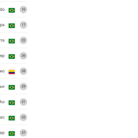
ldo
16
ура
17
ста
22
лер
26
ио
28
ьн
29
nho
31
ас
32
ар
37