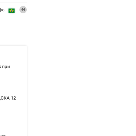
ьфо
44
 при
ЦСКА 12