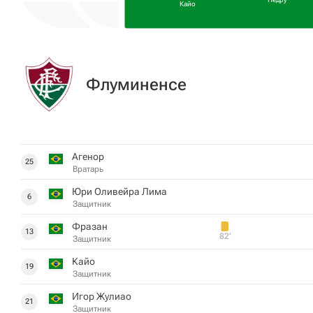
Кайо
Флуминенсе
Агенор
25
Вратарь
Юри Оливейра Лима
6
Защитник
Фразан
13
82‎’‎
Защитник
Кайо
19
Защитник
Игор Жулиао
21
Защитник