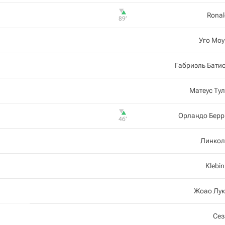
Rona
89‎’‎
Уго Мо
Габриэль Бати
Матеус Ту
Орландо Берр
46‎’‎
Линкол
Klebi
Жоао Лук
Сез