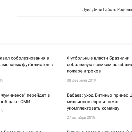
Луиз Дини Гайото Родол
азил соболезнования в
Футбольные власти Бразилии
елью юных футболистов в
соболезнуют семьям погибших
пожаре игроков
19
08 февраля 2019
Флуминенсе" перейдет в
Бабаев: уход Витиньо принес 
 сообщают СМИ
миллионов евро и помог
укомплектовать команду
18
27 октября 2018