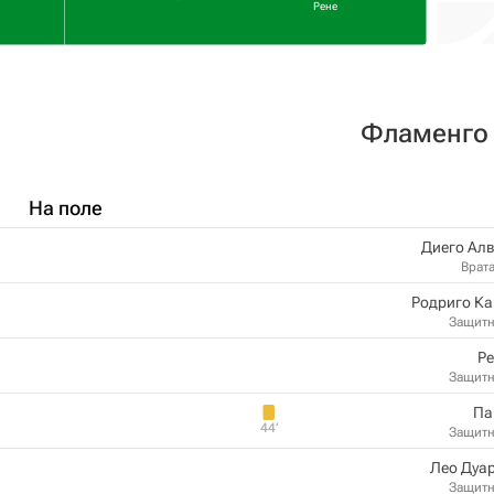
Рене
Фламенго
На поле
Диего Ал
Врат
Родриго Ка
Защит
Ре
Защит
Па
44‎’‎
Защит
Лео Дуа
Защит