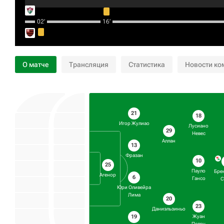
02‎’‎
16‎’‎
О матче
Трансляция
Статистика
Новости ко
21
18
Игор Жулиао
Лусиано
29
Невес
Аллан
13
Фразан
10
25
Пауло
Бре
Агенор
6
Гансо
С
Юри Оливейра
Лима
20
23
Даниэльзиньо
19
Жуан
Педру