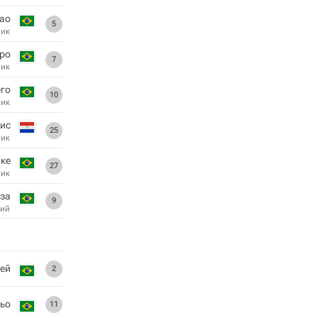
ао
5
ник
йро
7
ник
го
10
ник
рис
25
ник
ике
27
ник
оза
9
ий
ей
2
ьо
11