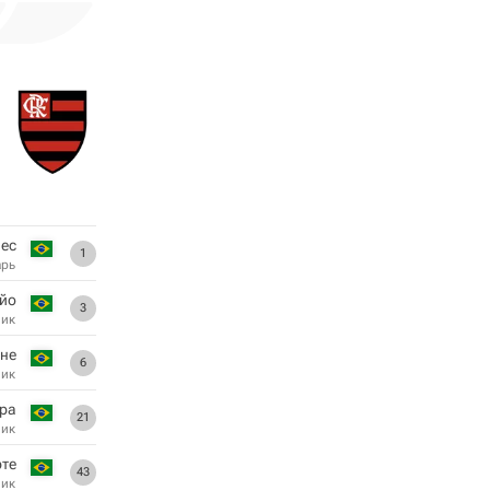
вес
1
арь
йо
3
ник
не
6
ник
ра
21
ник
рте
43
ник