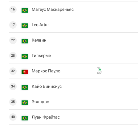
Матеус Маскареньяс
16
Leo Artur
17
Келвин
22
Гильерме
28
Маркос Пауло
32
46‎’‎
Кайо Винисиус
34
Эвандро
35
Луан Фрейтас
40