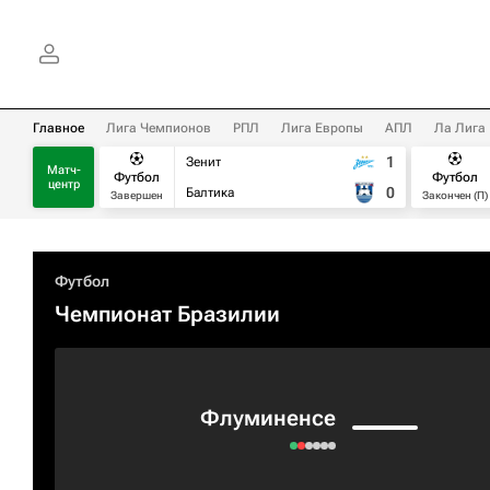
Главное
Лига Чемпионов
РПЛ
Лига Европы
АПЛ
Ла Лига
1
Зенит
Матч-
Футбол
Футбол
центр
0
Балтика
Завершен
Закончен (П)
Футбол
Чемпионат Бразилии
Флуминенсе