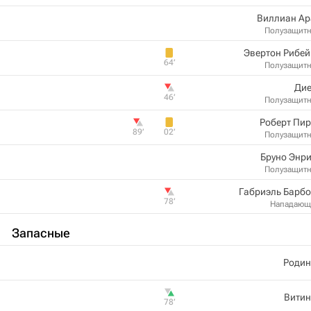
Виллиан Ар
Полузащит
Эвертон Рибе
64‎’‎
Полузащит
Дие
46‎’‎
Полузащит
Роберт Пи
89‎’‎
02‎’‎
Полузащит
Бруно Энр
Полузащит
Габриэль Барб
78‎’‎
Нападающ
Запасные
Родин
Витин
78‎’‎