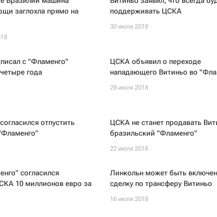
те Бразилии машина
Витиньо заявил, что всегда бу
ощи заглохла прямо на
поддерживать ЦСКА
30 июля 2018
018
писал с "Фламенго"
ЦСКА объявил о переходе
 четыре года
нападающего Витиньо во "Фла
28 июля 2018
согласился отпустить
ЦСКА не станет продавать Вит
"Фламенго"
бразильский "Фламенго"
22 июля 2018
енго" согласился
Линкольн может быть включен
СКА 10 миллионов евро за
сделку по трансферу Витиньо
16 июля 2018