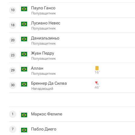
Пауло Гансо
10
Полузащитник
Лусиано Невес
18
Полузащитник
Даниэльзиньо
20
Полузащитник
Жуан Педру
23
Полузащитник
Аллан
29
16‎’‎
Полузащитник
Бреннер Да Силва
30
46‎’‎
Нападающий
Маркос Фелипе
1
Пабло Диего
7