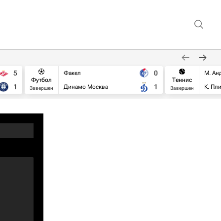
5
0
Факел
М. Ан
Футбол
Теннис
1
1
Динамо Москва
К. Пл
Завершен
Завершен