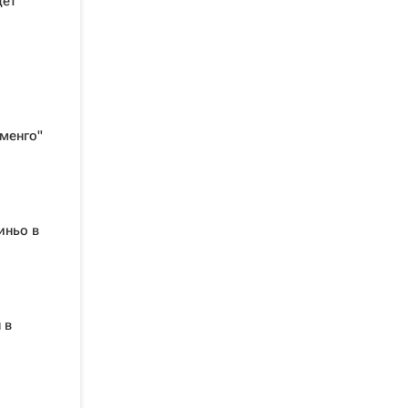
дет
менго"
иньо в
 в