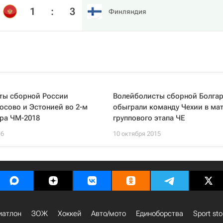
1
:
3
Финляндия
ты сборной России
Волейболисты сборной Болга
осово и Эстонией во 2-м
обыграли команду Чехии в ма
ра ЧМ-2018
группового этапа ЧЕ
16
10 октября 2015
иатлон
ЗОЖ
Хоккей
Авто/мото
Единоборства
Sport sto