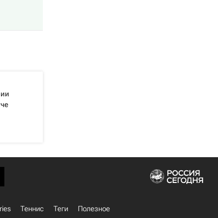
рии
тче
ries
Теннис
Теги
Полезное