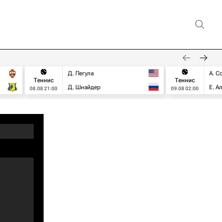
Д. Пегула
А. С
Теннис
Теннис
Д. Шнайдер
Е. А
08.08 21:00
09.08 02:00