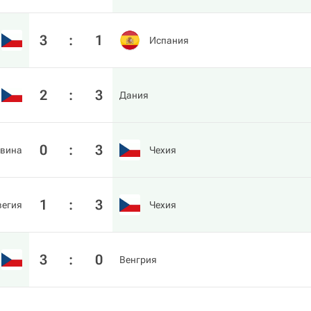
3
:
1
Испания
2
:
3
Дания
0
:
3
овина
Чехия
1
:
3
вегия
Чехия
3
:
0
Венгрия