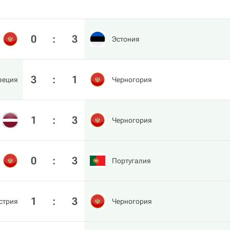
0
:
3
Эстония
3
:
1
веция
Черногория
1
:
3
Черногория
0
:
3
Португалия
1
:
3
стрия
Черногория