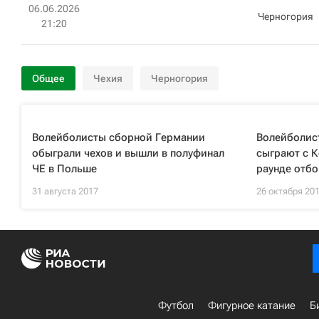
06.06.2026
Черногория
21:20
Общее
Чехия
Черногория
Волейболисты сборной Германии
Волейболис
обыграли чехов и вышли в полуфинал
сыграют с К
ЧЕ в Польше
раунде отбо
31 августа 2017
26 октября 20
Футбол
Фигурное катание
Б