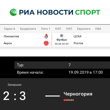
Серия А
Бундеслига
Лига 1
КХЛ
НХЛ
Евролига
НБА
Локомотив
ЦСКА
Футбол
Акрон
Ростов
08.08 20:30
Тур:
7
Время начала:
19.09.2019 в 17:00
Завершен
2
:
3
Черногория