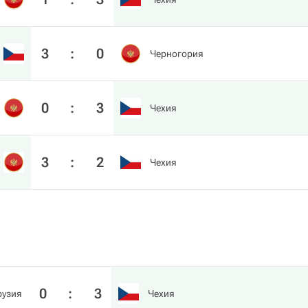
3
:
0
Черногория
0
:
3
Чехия
3
:
2
Чехия
0
:
3
рузия
Чехия