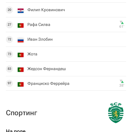
Филип Кровинович
20
Рафа Силва
27
61‎’‎
Иван Злобин
72
Жота
73
Жедсон Фернандеш
83
Франциско Феррейра
97
38‎’‎
Спортинг
На поле