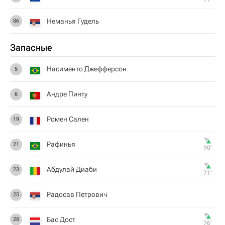
Неманья Гудель
86
Запасные
Насименто Джефферсон
5
Андре Пинту
6
Ромен Сален
19
Рафинья
21
90‎’‎
Абдулай Диаби
23
71‎’‎
Радосав Петрович
25
Бас Дост
28
76‎’‎