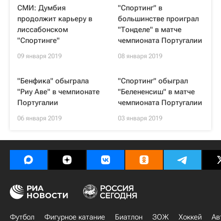
СМИ: Думбия
"Спортинг" в
продолжит карьеру в
большинстве проиграл
лиссабонском
"Тонделе" в матче
"Спортинге"
чемпионата Португалии
09 января 2019
08 января 2019
"Бенфика" обыграла
"Спортинг" обыграл
"Риу Аве" в чемпионате
"Белененсиш" в матче
Португалии
чемпионата Португалии
06 января 2019
03 января 2019
Футбол
Фигурное катание
Биатлон
ЗОЖ
Хоккей
Ав