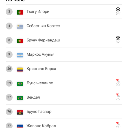
Тьягу Илори
3
64‎’‎
Себастьян Коатес
4
Бруну Фернандеш
8
82‎’‎
Маркос Акунья
9
Кристиан Борха
26
Луис Феллипе
29
90‎’‎
Вендел
37
76‎’‎
Бруно Гаспар
76
Жоване Кабрал
77
71‎’‎