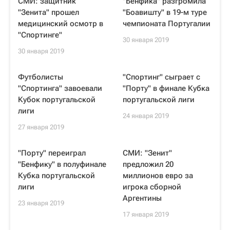
СМИ: защитник
"Бенфика" разгромила
"Зенита" прошел
"Боавишту" в 19-м туре
медицинский осмотр в
чемпионата Португалии
"Спортинге"
30 января 2019
30 января 2019
Футболисты
"Спортинг" сыграет с
"Спортинга" завоевали
"Порту" в финале Кубка
Кубок португальской
португальской лиги
лиги
24 января 2019
27 января 2019
"Порту" переиграл
СМИ: "Зенит"
"Бенфику" в полуфинале
предложил 20
Кубка португальской
миллионов евро за
лиги
игрока сборной
Аргентины
23 января 2019
17 января 2019