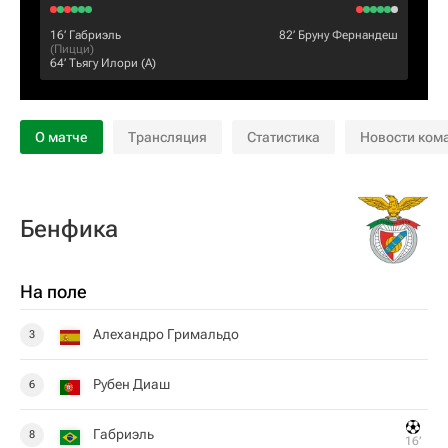
16‎’‎
Габриэль
82‎’‎
Бруну Фернандеш
(
Пицци
)
64‎’‎
Тьягу Илори
(А)
О матче
Трансляция
Статистика
Новости ком
Бенфика
На поле
Алехандро Гримальдо
3
Рубен Диаш
6
Габриэль
8
16‎’‎