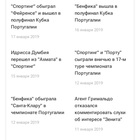
"Спортинг" обыграл
"Бенфика" вышла в
"Фейренсе" и вышел в
полуфинал Кубка
полуфинал Кубка
Португалии
Португалии
16 января 2019
17 января 2019
Идрисса Думбия
"Спортинг" и "Порту"
перешел из "Ахмата" в
сыграли вничью в 17-м
"Спортинг"
туре чемпионата
Португалии
15 января 2019
12 января 2019
"Бенфика" обыграла
Агент Гримальдо
"Санта-Клару" в
отказался
чемпионате Португалии
комментировать слухи
об интересе "Зенита"
12 января 2019
11 января 2019