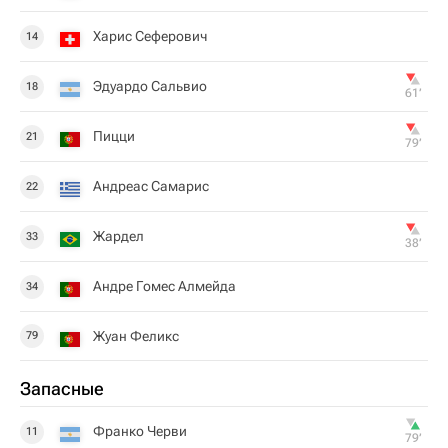
Харис Сеферович
14
Эдуардо Сальвио
18
61‎’‎
Пицци
21
79‎’‎
Андреас Самарис
22
Жардел
33
38‎’‎
Андре Гомес Алмейда
34
Жуан Феликс
79
Запасные
Франко Черви
11
79‎’‎