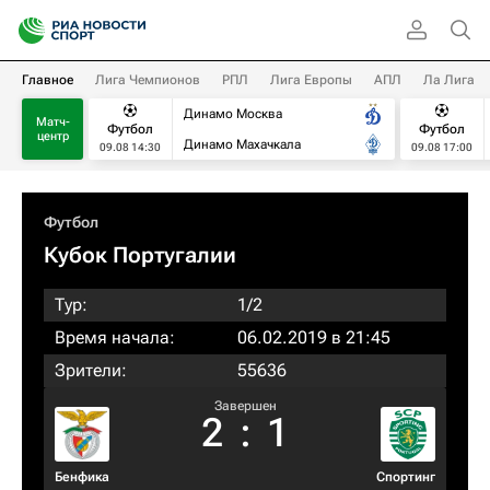
Главное
Лига Чемпионов
РПЛ
Лига Европы
АПЛ
Ла Лига
Динамо Москва
Матч-
Футбол
Футбол
центр
Динамо Махачкала
09.08 14:30
09.08 17:00
Футбол
Кубок Португалии
Тур:
1/2
Время начала:
06.02.2019 в 21:45
Зрители:
55636
Завершен
2
:
1
Бенфика
Спортинг