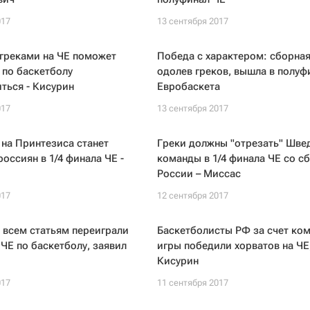
017
13 сентября 2017
греками на ЧЕ поможет
Победа с характером: сборная
 по баскетболу
одолев греков, вышла в полуф
ться - Кисурин
Евробаскета
017
13 сентября 2017
 на Принтезиса станет
Греки должны "отрезать" Швед
оссиян в 1/4 финала ЧЕ -
команды в 1/4 финала ЧЕ со с
России – Миссас
017
12 сентября 2017
 всем статьям переиграли
Баскетболисты РФ за счет ко
 ЧЕ по баскетболу, заявил
игры победили хорватов на ЧЕ
Кисурин
017
11 сентября 2017