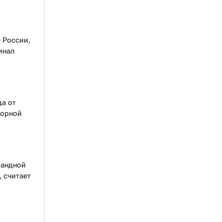
 России,
инал
а от
борной
мандной
, считает