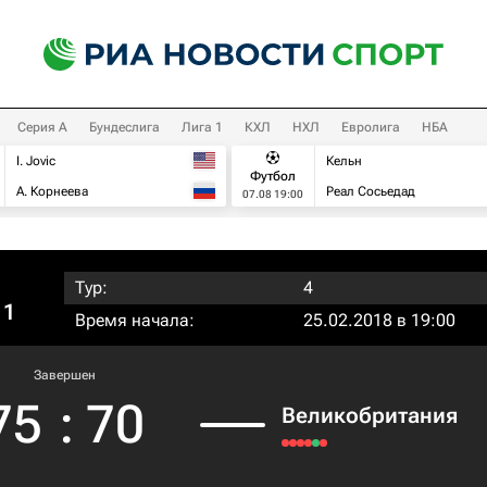
Серия А
Бундеслига
Лига 1
КХЛ
НХЛ
Евролига
НБА
I. Jovic
Кельн
Футбол
А. Корнеева
Реал Сосьедад
07.08 19:00
Тур:
4
 1
Время начала:
25.02.2018 в 19:00
Завершен
75
:
70
Великобритания