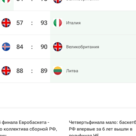
57
:
93
Италия
84
:
90
Великобритания
88
:
89
Литва
4 финала Евробаскета -
Четвертьфинала мало: баскет
го коллектива сборной РФ,
РФ впервые за 6 лет вышли в
вич
полуфинал ЧЕ