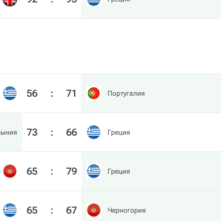
56
:
71
Португалия
73
:
66
мыния
Греция
65
:
79
Греция
65
:
67
Черногория