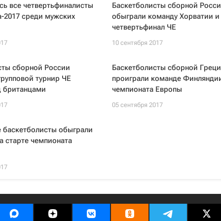
сь все четвертьфиналисты
Баскетболисты сборной Росс
-2017 среди мужских
обыграли команду Хорватии и
четвертьфинал ЧЕ
017
10 сентября 2017
сты сборной России
Баскетболисты сборной Грец
рупповой турнир ЧЕ
проиграли команде Финляндии
д британцами
чемпионата Европы
017
05 сентября 2017
е баскетболисты обыграли
а старте чемпионата
017