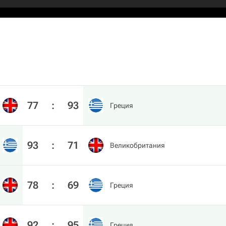
77
:
93
Греция
93
:
71
Великобритания
78
:
69
Греция
92
:
95
Греция