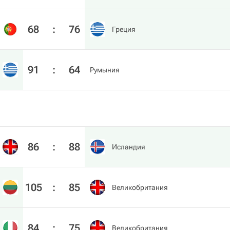
68
:
76
Греция
91
:
64
Румыния
86
:
88
Исландия
105
:
85
Великобритания
84
:
75
Великобритания