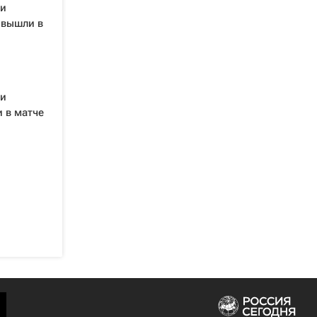
ии
 вышли в
ии
 в матче