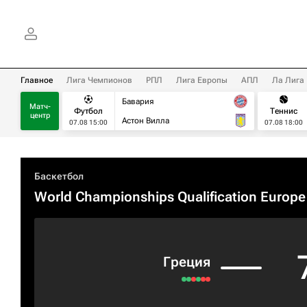
Главное
Лига Чемпионов
РПЛ
Лига Европы
АПЛ
Ла Лига
Бавария
Матч-
Футбол
Теннис
центр
Астон Вилла
07.08 15:00
07.08 18:00
Баскетбол
World Championships Qualification Europe
Греция