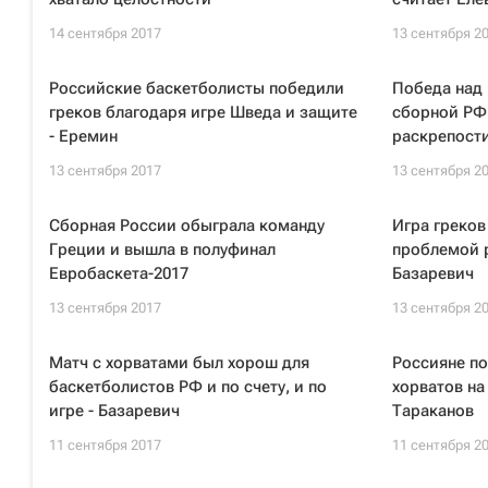
14 сентября 2017
13 сентября 2
Российские баскетболисты победили
Победа над 
греков благодаря игре Шведа и защите
сборной РФ
- Еремин
раскрепости
13 сентября 2017
13 сентября 2
Сборная России обыграла команду
Игра греков
Греции и вышла в полуфинал
проблемой р
Евробаскета-2017
Базаревич
13 сентября 2017
13 сентября 2
Матч с хорватами был хорош для
Россияне по
баскетболистов РФ и по счету, и по
хорватов на
игре - Базаревич
Тараканов
11 сентября 2017
11 сентября 2