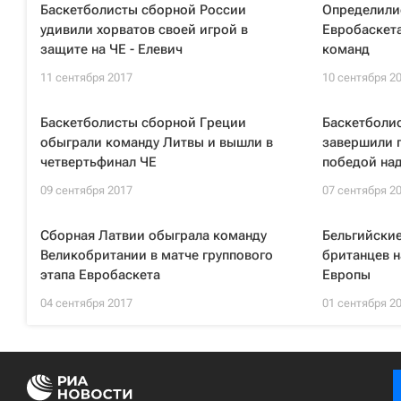
Баскетболисты сборной России
Определили
удивили хорватов своей игрой в
Евробаскета
защите на ЧЕ - Елевич
команд
11 сентября 2017
10 сентября 2
Баскетболисты сборной Греции
Баскетболи
обыграли команду Литвы и вышли в
завершили г
четвертьфинал ЧЕ
победой на
09 сентября 2017
07 сентября 2
Сборная Латвии обыграла команду
Бельгийски
Великобритании в матче группового
британцев н
этапа Евробаскета
Европы
04 сентября 2017
01 сентября 2