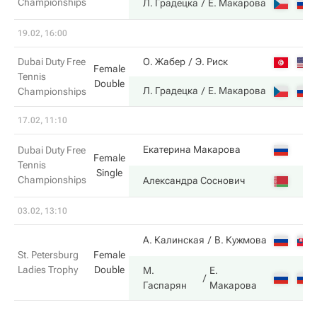
Championships
Л. Градецка
Е. Макарова
19.02, 16:00
Dubai Duty Free
О. Жабер
Э. Риск
Female
Tennis
Double
Л. Градецка
Е. Макарова
Championships
17.02, 11:10
Екатерина Макарова
Dubai Duty Free
Female
Tennis
Single
Championships
Александра Соснович
03.02, 13:10
А. Калинская
В. Кужмова
St. Petersburg
Female
Ladies Trophy
Double
М.
Е.
Гаспарян
Макарова