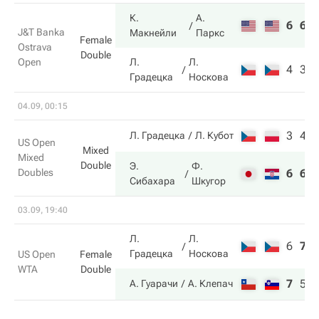
К.
А.
6
6
J&T Banka
Макнейли
Паркс
Female
Ostrava
Double
Open
Л.
Л.
4
3
Градецка
Носкова
04.09, 00:15
3
4
Л. Градецка
Л. Кубот
US Open
Mixed
Mixed
Double
Э.
Ф.
Doubles
6
6
Сибахара
Шкугор
03.09, 19:40
Л.
Л.
6
7
Градецка
Носкова
US Open
Female
WTA
Double
7
5
А. Гуарачи
А. Клепач