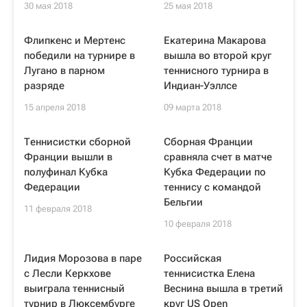
30 мая 2018
25 мая 2018
Флипкенс и Мертенс
Екатерина Макарова
победили на турнире в
вышла во второй круг
Лугано в парном
теннисного турнира в
разряде
Индиан-Уэллсе
15 апреля 2018
09 марта 2018
Теннисистки сборной
Сборная Франции
Франции вышли в
сравняла счет в матче
полуфинал Кубка
Кубка Федерации по
Федерации
теннису с командой
Бельгии
11 февраля 2018
10 февраля 2018
Лидия Морозова в паре
Российская
с Лесли Керкхове
теннисистка Елена
выиграла теннисный
Веснина вышла в третий
турнир в Люксембурге
круг US Open