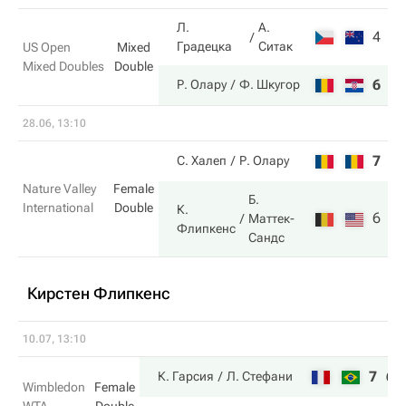
Л.
А.
4
5
Градецка
Ситак
US Open
Mixed
Mixed Doubles
Double
6
7
Р. Олару
Ф. Шкугор
28.06, 13:10
7
2
С. Халеп
Р. Олару
Nature Valley
Female
Б.
International
Double
К.
6
6
Маттек-
Флипкенс
Сандс
Кирстен Флипкенс
10.07, 13:10
7
6
К. Гарсия
Л. Стефани
Wimbledon
Female