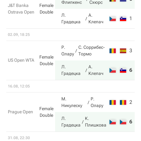
Флипкенс
Схюрс
J&T Banka
Female
Ostrava Open
Double
Л.
А.
1
5
Градецка
Клепач
02.09, 18:25
Р.
С. Соррибес-
3
2
Олару
Тормо
Female
US Open WTA
Double
Л.
А.
6
6
Градецка
Клепач
16.08, 12:05
М.
Р.
2
2
Никулеску
Олару
Female
Prague Open
Double
Л.
К.
6
6
Градецка
Плишкова
31.08, 22:30