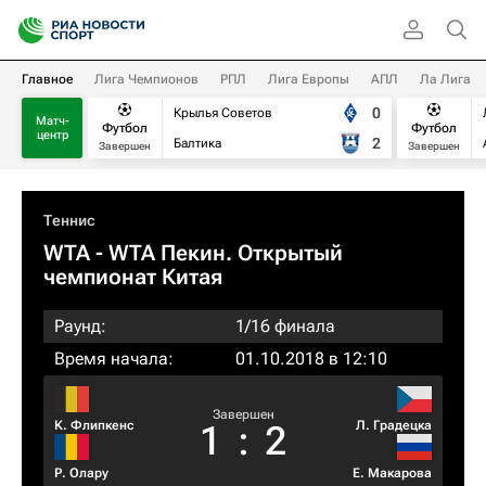
Главное
Лига Чемпионов
РПЛ
Лига Европы
АПЛ
Ла Лига
0
Крылья Советов
Матч-
Футбол
Футбол
центр
2
Балтика
Завершен
Завершен
Теннис
WTA
- WTA Пекин. Открытый
чемпионат Китая
Раунд:
1/16 финала
Время начала:
01.10.2018 в 12:10
Завершен
К. Флипкенс
Л. Градецка
1
:
2
Р. Олару
Е. Макарова