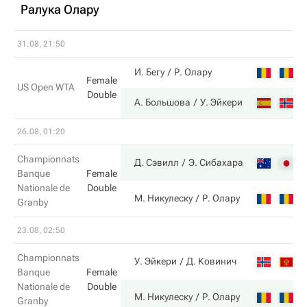
Ралука Олару
31.08, 21:50
6
И. Бегу
Р. Олару
Female
US Open WTA
Double
4
А. Большова
У. Эйкери
26.08, 01:20
Championnats
2
Д. Сэвилл
Э. Сибахара
Banque
Female
Nationale de
Double
6
М. Никулеску
Р. Олару
Granby
23.08, 02:50
Championnats
6
У. Эйкери
Д. Ковинич
Banque
Female
Nationale de
Double
2
М. Никулеску
Р. Олару
Granby