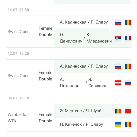
14.07, 17:30
А. Калинская
Р. Олару
Female
Swiss Open
Double
О.
К.
Данилович
Младенович
12.07, 15:25
7
А. Калинская
Р. Олару
Female
Swiss Open
Double
А.
Я.
6
Потапова
Сизикова
04.07, 16:10
6
Э. Мертенс
Ч. Шуай
Wimbledon
Female
WTA
Double
4
Н. Киченок
Р. Олару