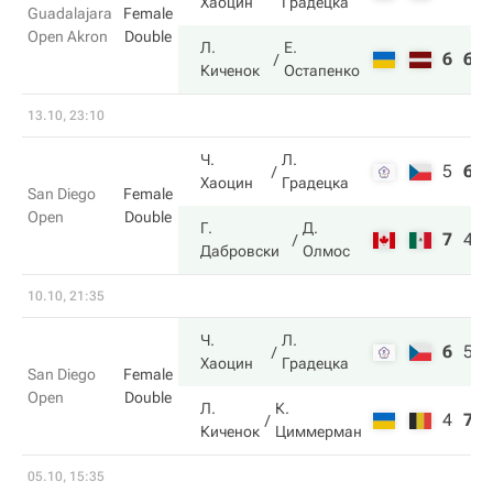
Хаоцин
Градецка
Guadalajara
Female
Open Akron
Double
Л.
Е.
6
6
Киченок
Остапенко
13.10, 23:10
Ч.
Л.
5
6
Хаоцин
Градецка
San Diego
Female
Open
Double
Г.
Д.
7
4
Дабровски
Олмос
10.10, 21:35
Ч.
Л.
6
5
Хаоцин
Градецка
San Diego
Female
Open
Double
Л.
К.
4
7
Киченок
Циммерман
05.10, 15:35