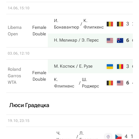
14.06, 15:10
И.
К.
3
2
Бонавантюр
Флипкенс
Libema
Female
Open
Double
6
6
Н. Меликар
Э. Перес
03.06, 12:10
3
6
М. Костюк
Е. Рузе
Roland
Female
Garros
Double
К.
Ш.
WTA
6
4
Флипкенс
Роджерс
Люси Градецка
19.10, 23:15
Ч.
Л.
4
1