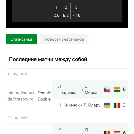
1
2
3
2
:
6
6
:
2
7
:
10
Статистика
Новости участников
Последние матчи между собой
18.05, 18:10
Л.
С.
6
7
Градецка
Мирза
Internationaux
Female
de Strasbourg
Double
3
6
Н. Киченок
Р. Олару
20.10, 14:50
К.
Д.
6
7