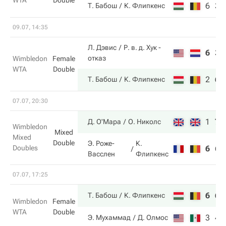
WTA
Double
6
3
Т. Бабош
К. Флипкенс
09.07, 14:35
Л. Дэвис
Р. в. д. Хук
-
6
3
отказ
Wimbledon
Female
WTA
Double
2
6
Т. Бабош
К. Флипкенс
07.07, 20:30
1
7
Д. О'Мара
О. Николс
Wimbledon
Mixed
Mixed
Double
Э. Роже-
К.
Doubles
6
6
Васслен
Флипкенс
07.07, 17:25
6
6
Т. Бабош
К. Флипкенс
Wimbledon
Female
WTA
Double
3
4
Э. Мухаммад
Д. Олмос