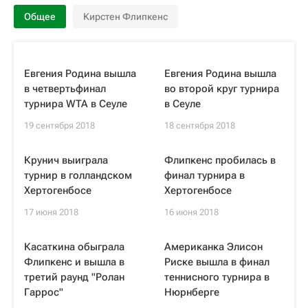
Общее
Кирстен Флипкенс
Евгения Родина вышла
Евгения Родина вышла
в четвертьфинал
во второй круг турнира
турнира WTA в Сеуле
в Сеуле
19 сентября 2018
18 сентября 2018
Крунич выиграла
Флипкенс пробилась в
турнир в голландском
финал турнира в
Хертогенбосе
Хертогенбосе
17 июня 2018
16 июня 2018
Касаткина обыграла
Американка Элисон
Флипкенс и вышла в
Риске вышла в финал
третий раунд "Ролан
теннисного турнира в
Гаррос"
Нюрнберге