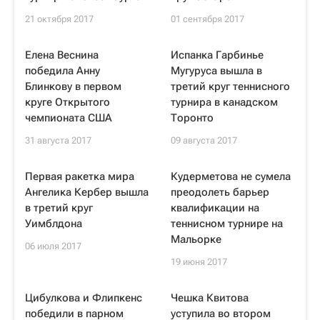
21 октября 2017
01 сентября 2017
Елена Веснина
Испанка Гарбинье
победила Анну
Мугуруса вышла в
Блинкову в первом
третий круг теннисного
круге Открытого
турнира в канадском
чемпионата США
Торонто
31 августа 2017
09 августа 2017
Первая ракетка мира
Кудерметова не сумела
Ангелика Кербер вышла
преодолеть барьер
в третий круг
квалификации на
Уимблдона
теннисном турнире на
Мальорке
06 июля 2017
19 июня 2017
Цибулкова и Флипкенс
Чешка Квитова
победили в парном
уступила во втором