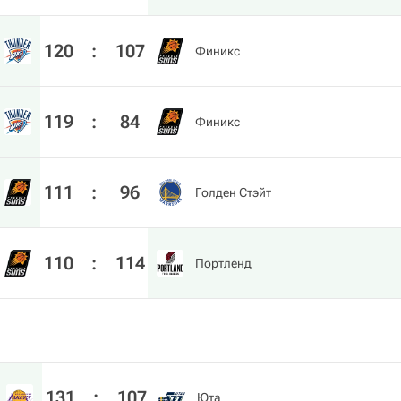
120
:
107
Финикс
119
:
84
Финикс
111
:
96
Голден Стэйт
110
:
114
Портленд
131
:
107
Юта