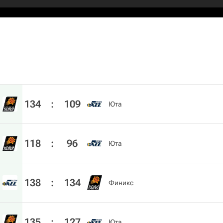
134
:
109
Юта
118
:
96
Юта
138
:
134
Финикс
135
:
127
Юта