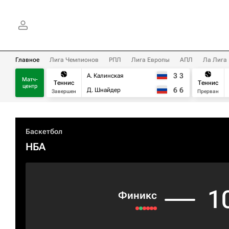
Главное
Лига Чемпионов
РПЛ
Лига Европы
АПЛ
Ла Лига
3
3
А. Калинская
Матч-
Теннис
Теннис
центр
6
6
Д. Шнайдер
Завершен
Прерван
Баскетбол
НБА
1
Финикс