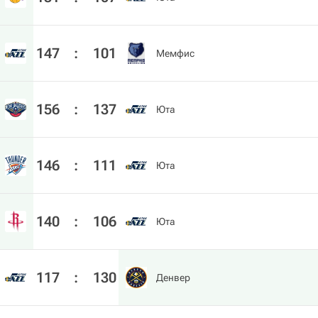
147
:
101
Мемфис
156
:
137
Юта
146
:
111
Юта
140
:
106
Юта
117
:
130
Денвер