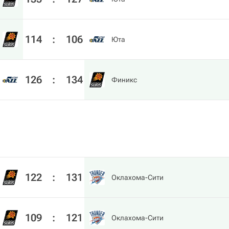
114
:
106
Юта
126
:
134
Финикс
122
:
131
Оклахома-Сити
109
:
121
Оклахома-Сити