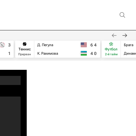
3
6
4
Д. Пегула
Брага
Теннис
Футбол
1
4
0
К. Рахимова
Динам
Прерван
2-й тайм