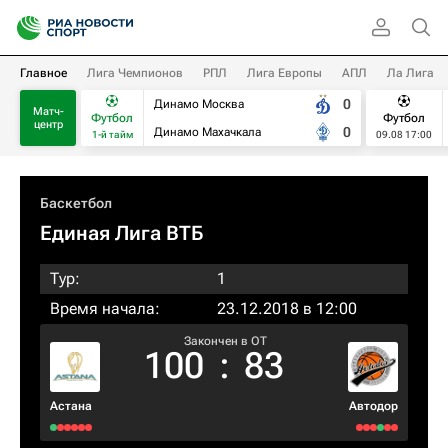
Главное
Лига Чемпионов
РПЛ
Лига Европы
АПЛ
Ла Лига
0
Динамо Москва
Матч-
Футбол
Футбол
центр
0
Динамо Махачкала
1-й тайм
09.08 17:00
Баскетбол
Единая Лига ВТБ
Тур:
1
Время начала:
23.12.2018 в 12:00
Закончен в OT
100
:
83
Астана
Автодор