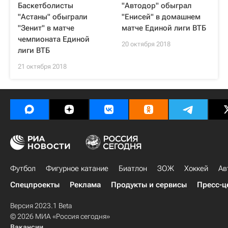
Баскетболисты
"Автодор" обыграл
"Астаны" обыграли
"Енисей" в домашнем
"Зенит" в матче
матче Единой лиги ВТБ
чемпионата Единой
20 октября 2018
лиги ВТБ
21 октября 2018
Футбол
Фигурное катание
Биатлон
ЗОЖ
Хоккей
Ав
Спецпроекты
Реклама
Продукты и сервисы
Пресс-ц
Версия 2023.1 Beta
© 2026 МИА «Россия сегодня»
Вакансии