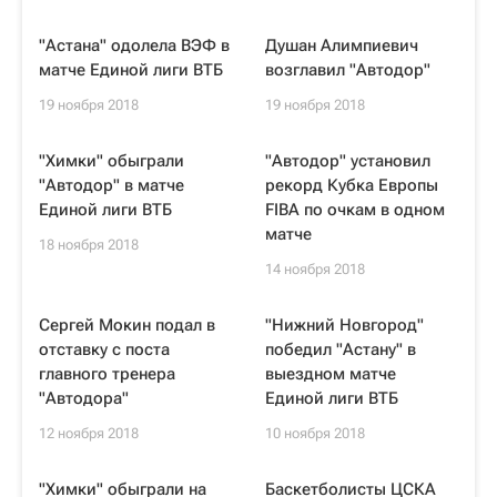
"Астана" одолела ВЭФ в
Душан Алимпиевич
матче Единой лиги ВТБ
возглавил "Автодор"
19 ноября 2018
19 ноября 2018
"Химки" обыграли
"Автодор" установил
"Автодор" в матче
рекорд Кубка Европы
Единой лиги ВТБ
FIBA по очкам в одном
матче
18 ноября 2018
14 ноября 2018
Сергей Мокин подал в
"Нижний Новгород"
отставку с поста
победил "Астану" в
главного тренера
выездном матче
"Автодора"
Единой лиги ВТБ
12 ноября 2018
10 ноября 2018
"Химки" обыграли на
Баскетболисты ЦСКА