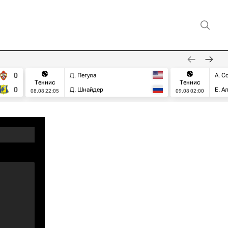
0
Д. Пегула
А. С
Теннис
Теннис
0
Д. Шнайдер
Е. А
08.08 22:05
09.08 02:00