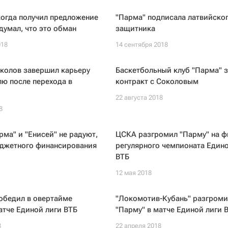
когда получил предложение
"Парма" подписала латвийско
думал, что это обман
защитника
018
14 сентября 2018
колов завершил карьеру
Баскетбольный клуб "Парма" 
лю после перехода в
контракт с Соколовым
22 августа 2018
8
рма" и "Енисей" не радуют,
ЦСКА разгромил "Парму" на 
юджетного финансирования
регулярного чемпионата Едино
ВТБ
12 мая 2018
обедил в овертайме
"Локомотив-Кубань" разгроми
атче Единой лиги ВТБ
"Парму" в матче Единой лиги 
8
22 апреля 2018