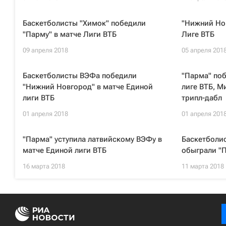
Баскетболисты "Химок" победили
"Нижний Но
"Парму" в матче Лиги ВТБ
Лиге ВТБ
09 апреля 2018
05 апреля 201
Баскетболисты ВЭФа победили
"Парма" поб
"Нижний Новгород" в матче Единой
лиге ВТБ, М
лиги ВТБ
трипл-дабл
01 апреля 2018
01 апреля 201
"Парма" уступила латвийскому ВЭФу в
Баскетболи
матче Единой лиги ВТБ
обыграли "П
16 марта 2018
11 марта 2018