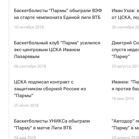
Баскетболисты "Пармы" обыграли ВЭФ
Иван Ухов: 
на старте чемпионата Единой лиги ВТБ
от ЦСКА, по
10 октября 2018
26 сентября 2
Баскетбольный клуб "Парма" усилился
Дмитрий Со
экс-центровым ЦСКА Иваном
спустя неде
Лазаревым
"Парму"
06 сентября 2018
29 августа 201
ЦСКА подписал контракт с
Иванов: "Па
защитником сборной России из
я против б
"Пармы"
16 мая 2018
25 июля 2018
Баскетболисты УНИКСа обыграли
"Автодор" п
"Парму" в матче Лиги ВТБ
"Парму" в м
04 мая 2018
29 апреля 201