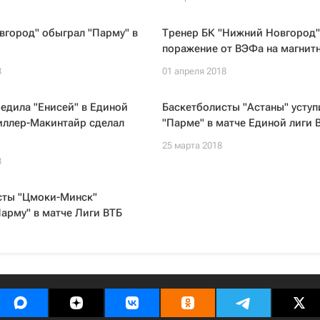
вгород" обыграл "Парму" в
Тренер БК "Нижний Новгород"
поражение от ВЭФа на магнит
8
01 апреля 2018
едила "Енисей" в Единой
Баскетболисты "Астаны" уступ
иллер-Макинтайр сделал
"Парме" в матче Единой лиги 
25 марта 2018
8
сты "Цмоки-Минск"
арму" в матче Лиги ВТБ