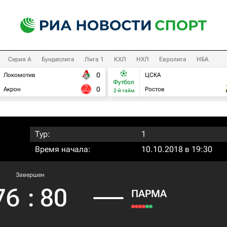
Серия А
Бундеслига
Лига 1
КХЛ
НХЛ
Евролига
НБА
0
Локомотив
ЦСКА
Футбол
0
Акрон
Ростов
2-й тайм
Тур:
1
Время начала:
10.10.2018 в 19:30
Завершен
76
:
80
ПАРМА