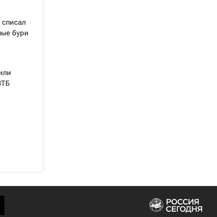
 списал
ные бури
или
ВТБ