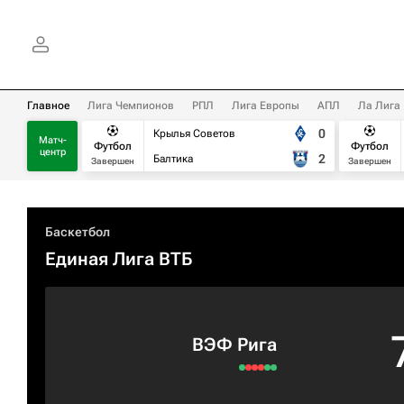
Главное
Лига Чемпионов
РПЛ
Лига Европы
АПЛ
Ла Лига
0
Крылья Советов
Матч-
Футбол
Футбол
центр
2
Балтика
Завершен
Завершен
Баскетбол
Единая Лига ВТБ
ВЭФ Рига