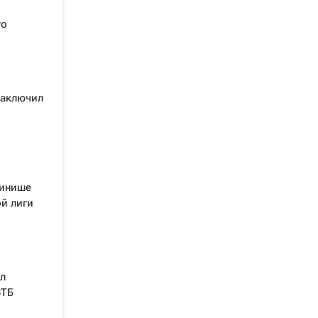
го
заключил
финише
й лиги
л
ВТБ