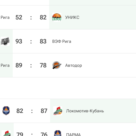
52
:
82
 Рига
УНИКС
93
:
83
ВЭФ Рига
89
:
78
 Рига
Автодор
82
:
87
Локомотив-Кубань
79
:
76
ПАРМА