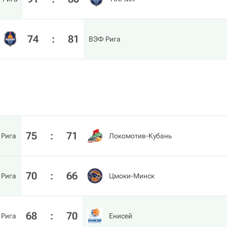
74
:
81
ВЭФ Рига
75
:
71
 Рига
Локомотив-Кубань
70
:
66
 Рига
Цмоки-Минск
68
:
70
 Рига
Енисей