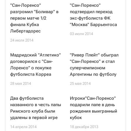
"Сан-Лоренсо"
"Сан-Лоренсо"
разгромил "Боливар" в
подтвердил переход
первом матче 1/2
экс-футболиста ФК
финала Кубка
"Москва" Баррьентоса
Либертадорес
03 июля 2014
24 июля 2014
Мадридский "Атлетико"
"Ривер Плейт" обыграл
договорился с "Сан-
"Сан-Лоренсо" и стал
Лоренсо" о покупке
суперчемпионом
футболиста Корреа
Аргентины по футболу
28 мая 2014
25 мая 2014
Два футболиста
Игроки"Сан-Лоренсо"
названного в честь папы
подарили папе в день
Римского клуба были
рождения выигранный
удалены в первой игре
кубок
14 апреля 2014
18 декабря 2013