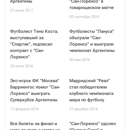
Аргентины
"Сан-Лоренсо" в
товарищеском матче
21 июня 2017
03 сентября 2016
Футболист Тино Коста,
Футболисты "Лануса"
выступавший за
обыграли "Сан-
"Спартак", подписал
Лоренсо" и выиграли
контракт с "Сан-
чемпионат Аргентины
Лоренсо"
30 мая 2016
25 июля 2016
Экс-игрок ФК "Москва"
Мадридский "Реал"
Барриентос помог "Сан-
стал победителем
Лоренсо" выиграть
клубного чемпионата
Суперкубок Аргентины
мира по футболу
11 февраля 2016
21 декабря 2014
Все билеты на финал и
"Сан-Лоренсо" одолел