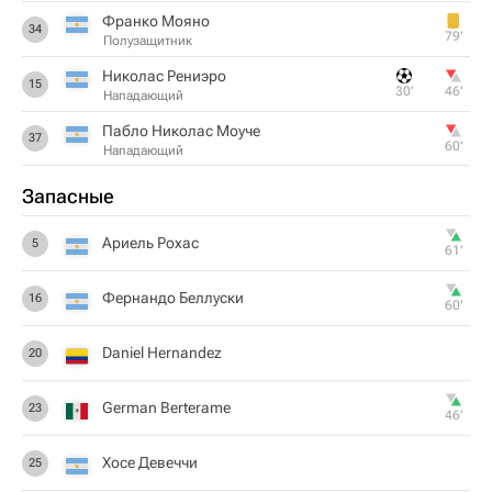
Франко Мояно
34
79‎’‎
Полузащитник
Николас Рениэро
15
30‎’‎
46‎’‎
Нападающий
Пабло Николас Моуче
37
60‎’‎
Нападающий
Запасные
Ариель Рохас
5
61‎’‎
Фернандо Беллуски
16
60‎’‎
Daniel Hernandez
20
German Berterame
23
46‎’‎
Хосе Девеччи
25