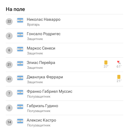
На поле
Николас Наварро
22
Вратарь
Гонсало Родригес
2
Защитник
Маркос Сенеси
6
Защитник
Элиас Перейра
21
37‎’‎
61‎’‎
Защитник
Джанлука Феррари
41
21‎’‎
Защитник
Франко Габриел Муссис
7
Полузащитник
Габриэль Гудино
8
Полузащитник
Алексис Кастро
14
Полузащитник