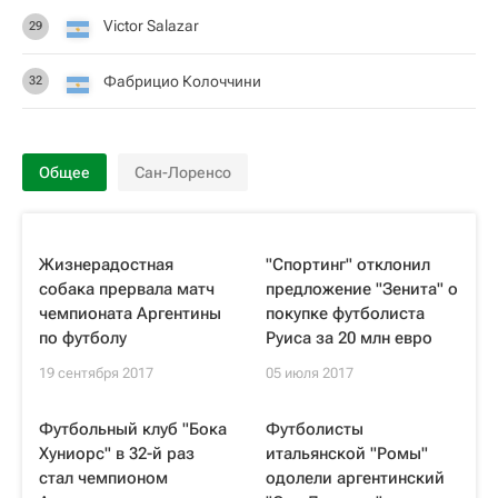
Victor Salazar
29
Фабрицио Колоччини
32
Общее
Сан-Лоренсо
Жизнерадостная
"Спортинг" отклонил
собака прервала матч
предложение "Зенита" о
чемпионата Аргентины
покупке футболиста
по футболу
Руиса за 20 млн евро
19 сентября 2017
05 июля 2017
Футбольный клуб "Бока
Футболисты
Хуниорс" в 32-й раз
итальянской "Ромы"
стал чемпионом
одолели аргентинский