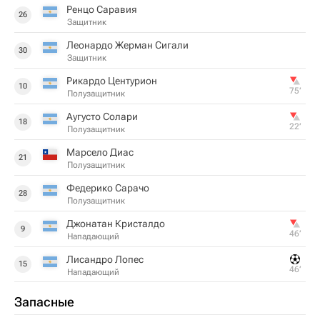
Ренцо Саравия
26
Защитник
Леонардо Жерман Сигали
30
Защитник
Рикардо Центурион
10
75‎’‎
Полузащитник
Аугусто Солари
18
22‎’‎
Полузащитник
Марсело Диас
21
Полузащитник
Федерико Сарачо
28
Полузащитник
Джонатан Кристалдо
9
46‎’‎
Нападающий
Лисандро Лопес
15
46‎’‎
Нападающий
Запасные