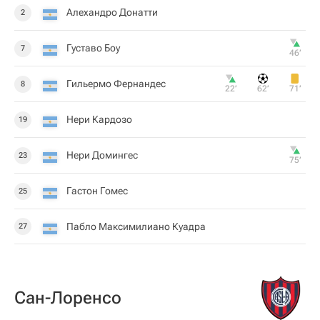
Алехандро Донатти
2
Густаво Боу
7
46‎’‎
Гильермо Фернандес
8
22‎’‎
62‎’‎
71‎’‎
Нери Кардозо
19
Нери Домингес
23
75‎’‎
Гастон Гомес
25
Пабло Максимилиано Куадра
27
Сан-Лоренсо