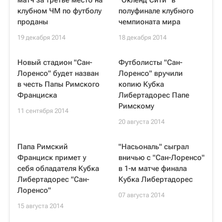
матч за третье место на
"Окленд Сити" в
клубном ЧМ по футболу
полуфинале клубного
проданы
чемпионата мира
19 декабря 2014
18 декабря 2014
Новый стадион "Сан-
Футболисты "Сан-
Лоренсо" будет назван
Лоренсо" вручили
в честь Папы Римского
копию Кубка
Франциска
Либертадорес Папе
Римскому
11 сентября 2014
20 августа 2014
Папа Римский
"Насьональ" сыграл
Франциск примет у
вничью с "Сан-Лоренсо"
себя обладателя Кубка
в 1-м матче финала
Либертадорес "Сан-
Кубка Либертадорес
Лоренсо"
07 августа 2014
15 августа 2014