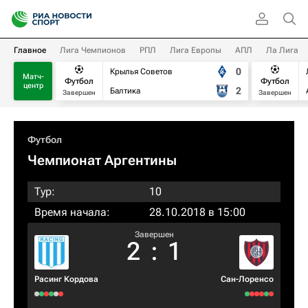
Главное
Лига Чемпионов
РПЛ
Лига Европы
АПЛ
Ла Лига
0
Крылья Советов
Матч-
Футбол
Футбол
центр
2
Балтика
Завершен
Завершен
Футбол
Чемпионат Аргентины
Тур:
10
Время начала:
28.10.2018 в 15:00
Завершен
2
:
1
Расинг Кордова
Сан-Лоренсо