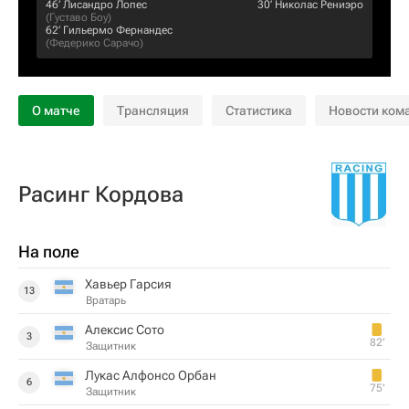
46‎’‎
Лисандро Лопес
30‎’‎
Николас Рениэро
(
Густаво Боу
)
62‎’‎
Гильермо Фернандес
(
Федерико Сарачо
)
О матче
Трансляция
Статистика
Новости ком
Расинг Кордова
На поле
Хавьер Гарсия
13
Вратарь
Алексис Сото
3
82‎’‎
Защитник
Лукас Алфонсо Орбан
6
75‎’‎
Защитник