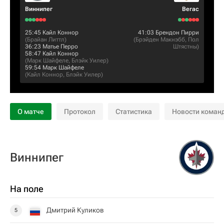
Виннипег
Вегас
25:45
Кайл Коннор
41:03
Брендон Пирри
(
Брайан Литтл
)
(
Брэйден Макнэбб
,
Пол
36:23
Матье Перро
Штястны
)
58:47
Кайл Коннор
(
Марк Шайфеле
,
Блэйк Уилер
)
59:54
Марк Шайфеле
(
Кайл Коннор
,
Блэйк Уилер
)
О матче
Протокол
Статистика
Новости коман
Виннипег
На поле
Дмитрий Куликов
5