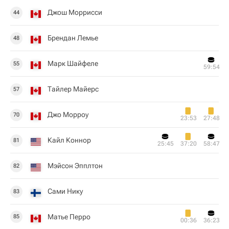
Джош Моррисси
44
Брендан Лемье
48
Марк Шайфеле
55
59:54
Тайлер Майерс
57
Джо Морроу
70
23:53
27:48
Кайл Коннор
81
25:45
37:20
58:47
Мэйсон Эпплтон
82
Сами Нику
83
Матье Перро
85
00:36
36:23