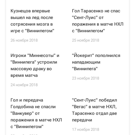
Кузнецов впервые
Гол Тарасенко не спас
вышел на лед после
"Сент-Луис" от
сотрясения мозга в
поражения в матче НХЛ
игре с "Виннипегом"
с "Виннипегом"
26 ноября 2018
25 ноября 2018
Игроки "Миннесоты" и
"Йокерит" пополнился
"Виннипега" устроили
нападающим
массовую драку во
"Виннипега"
время матча
23 ноября 2018
24 ноября 2018
Гол и передача
"Сент-Луис" победил
Голдобина не спасли
"Вегас" в матче НХЛ,
"Ванкувер" от
Тарасенко отдал две
поражения в матче НХЛ
передачи
с "Виннипегом"
17 ноября 2018