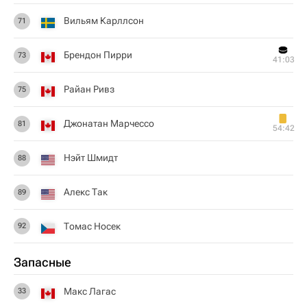
Вильям Карллсон
71
Брендон Пирри
73
41:03
Райан Ривз
75
Джонатан Марчессо
81
54:42
Нэйт Шмидт
88
Алекс Так
89
Томас Носек
92
Запасные
Макс Лагас
33