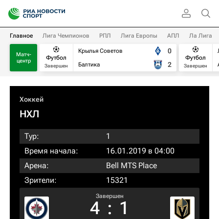
Главное
Лига Чемпионов
РПЛ
Лига Европы
АПЛ
Ла Лига
0
Крылья Советов
Матч-
Футбол
Футбол
центр
2
Балтика
Завершен
Завершен
Хоккей
НХЛ
Тур:
1
Время начала:
16.01.2019 в 04:00
Арена:
Bell MTS Place
Зрители:
15321
Завершен
4
:
1