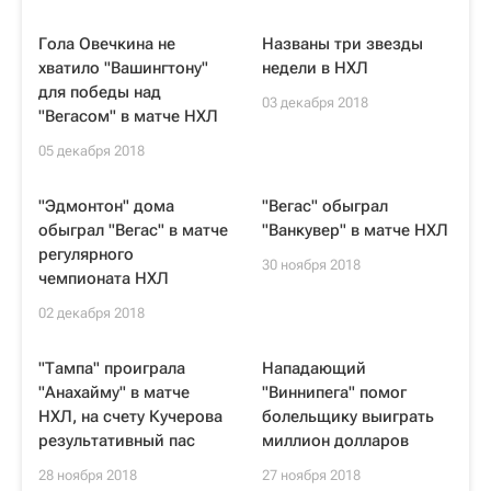
Гола Овечкина не
Названы три звезды
хватило "Вашингтону"
недели в НХЛ
для победы над
03 декабря 2018
"Вегасом" в матче НХЛ
05 декабря 2018
"Эдмонтон" дома
"Вегас" обыграл
обыграл "Вегас" в матче
"Ванкувер" в матче НХЛ
регулярного
30 ноября 2018
чемпионата НХЛ
02 декабря 2018
"Тампа" проиграла
Нападающий
"Анахайму" в матче
"Виннипега" помог
НХЛ, на счету Кучерова
болельщику выиграть
результативный пас
миллион долларов
28 ноября 2018
27 ноября 2018