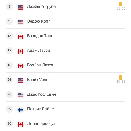
Джейкоб Труба
8
38:30
Эндрю Копп
9
Брэндон Танев
13
Адам Лаури
17
Брайан Литтл
18
Блэйк Уилер
26
19:55
Джек Рослович
28
Патрик Лайне
29
Лоран Броссуа
30