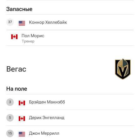
Запасные
Коннор Хеллебайк
37
Пол Морис
Тренер
Вегас
На поле
Брэйден Макнэбб
3
Дерик Энгелланд
5
Джон Меррилл
15