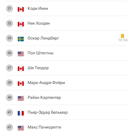
Коди Икин
21
Ник Холден
22
Оскар Линдберг
24
10:54
Пол Штястны
26
Ши Теодор
27
Марк-Андре Флёри
29
Райан Карпентер
40
Пьер-Эдуар Бельмар
41
Макс Пачиоретти
67