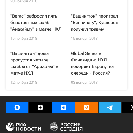
20 ноября 2018
"Вегас" забросил пять
"Вашингтон" проиграл
безответных шайб
"Виннипегу", Кузнецов
"Анахайму" в матче НХЛ
получил травму
15 ноября 2018
15 ноября 2018
"Вашингтон" дома
Global Series в
пропустил четыре
Финляндии: НХЛ
шайбы от "Аризоны" в
покоряет Европу, на
матче НХЛ
очереди - Россия?
12 ноября 2018
03 ноября 2018