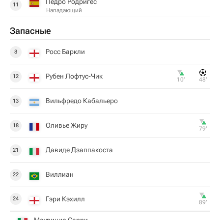
Педро Родригес
11
Нападающий
Запасные
Росс Баркли
8
Рубен Лофтус-Чик
12
10‎’‎
48‎’‎
Вильфредо Кабальеро
13
Оливье Жиру
18
79‎’‎
Давиде Дзаппакоста
21
Виллиан
22
Гэри Кэхилл
24
89‎’‎
Маурицио Сарри