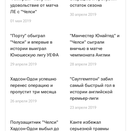
удовольствие от матча
остаток сезона
ЛЕ с "Челси"
30 апреля 2019
01 мая 2019
"Порту" обыграл
"Манчестер Юнайтед" и
"Челси" и впервые в
"Челси" сыграли
истории выиграл
вничью в матче
Юношескую лигу УЕФА
чемпионата Англии
29 апреля 2019
28 апреля 2019
Хадсон-Одои успешно
"Саутгемптон" забил
перенес операцию и
самый быстрый гол в
пропустит три месяца
истории английской
премьер-лиги
26 апреля 2019
23 апреля 2019
Полузащитник "Челси"
Канте избежал
Хадсон-Одои выбыл до
серьезной травмы