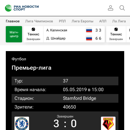
Главное
Лига Чемпионов
РПЛ
Лига Европы
АПЛ
Ла Лига
3
3
А. Калинская
Матч-
Теннис
Теннис
центр
6
6
Д. Шнайдер
Завершен
Завершен
Футбол
Премьер-лига
Тур:
37
Время начала:
05.05.2019 в 15:00
Стадион:
Stamford Bridge
Зрители:
40650
Завершен
3
:
0