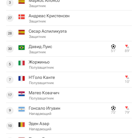
Маркос Алонсо
3
Защитник
Андреас Кристенсен
27
Защитник
Сесар Аспиликуэта
28
Защитник
Давид Луис
30
51‎’‎
89‎’‎
Защитник
Жоржиньо
5
Полузащитник
Н'Голо Канте
7
10‎’‎
Полузащитник
Матео Ковачич
17
Полузащитник
Гонсало Игуаин
9
75‎’‎
79‎’‎
Нападающий
Эден Азар
10
Нападающий