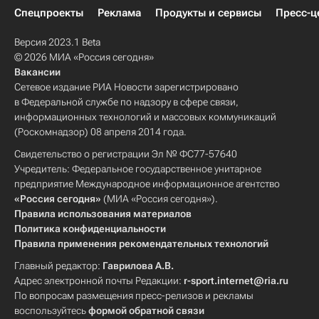
Спецпроекты
Реклама
Продукты и сервисы
Пресс-ц
Версия 2023.1 Beta
© 2026 МИА «Россия сегодня»
Вакансии
Сетевое издание РИА Новости зарегистрировано
в Федеральной службе по надзору в сфере связи,
информационных технологий и массовых коммуникаций
(Роскомнадзор) 08 апреля 2014 года.
Свидетельство о регистрации Эл № ФС77-57640
Учредитель: Федеральное государственное унитарное
предприятие Международное информационное агентство
«Россия сегодня»
(МИА «Россия сегодня»).
Правила использования материалов
Политика конфиденциальности
Правила применения рекомендательных технологий
Главный редактор:
Гаврилова А.В.
Адрес электронной почты Редакции:
r-sport.internet@ria.ru
По вопросам размещения пресс-релизов и рекламы
воспользуйтесь
формой обратной связи