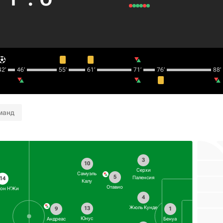
2‎’‎
46‎’‎
55‎’‎
61‎’‎
71‎’‎
76‎’‎
88‎’‎
манд
3
10
Серхи
Самуэль
5
Паленсия
14
Калу
Отавио
он Н'Жи
4
Жюль Кунде
13
9
1
Юнус
Андреас
Бенуа