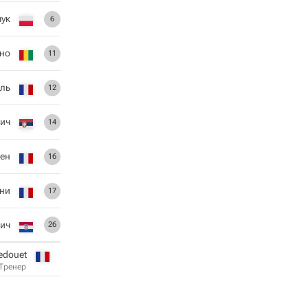
чук
6
но
11
иль
12
ич
14
сен
16
ни
17
ич
26
Bedouet
Тренер