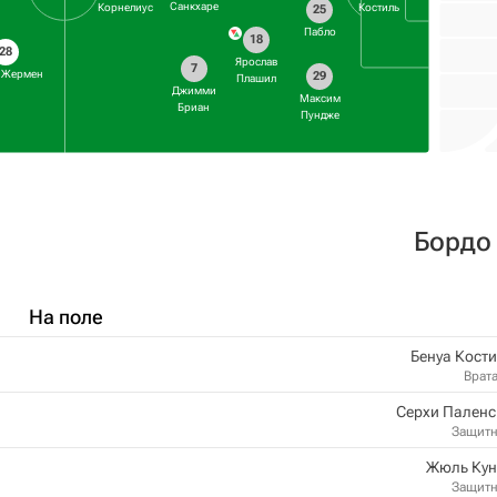
Санкхаре
Корнелиус
Костиль
25
Пабло
18
28
Ярослав
7
 Жермен
29
Плашил
Джимми
Максим
Бриан
Пундже
Бордо
На поле
Бенуа Кост
Врат
Серхи Паленс
Защит
Жюль Кун
Защит