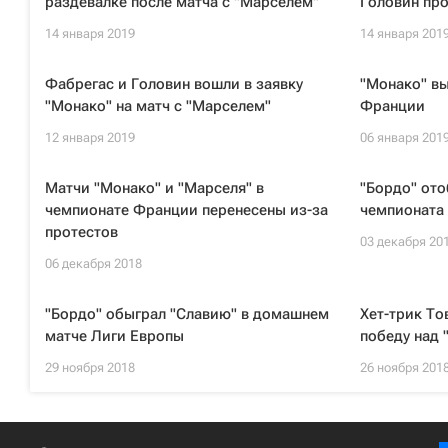
раздевалке после матча с "Марселем"
Головин про
14 января 2019
14 января 201
Фабрегас и Головин вошли в заявку
"Монако" вы
"Монако" на матч с "Марселем"
Франции
12 января 2019
06 января 201
Матчи "Монако" и "Марселя" в
"Бордо" ото
чемпионате Франции перенесены из-за
чемпионата
протестов
03 декабря 20
06 декабря 2018
"Бордо" обыграл "Славию" в домашнем
Хет-трик То
матче Лиги Европы
победу над 
29 ноября 2018
26 ноября 201