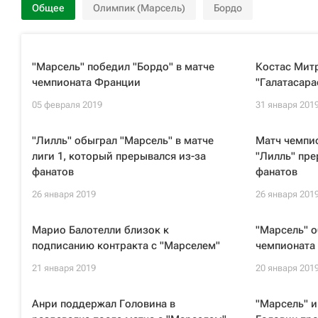
Общее
Олимпик (Марсель)
Бордо
"Марсель" победил "Бордо" в матче
Костас Митр
чемпионата Франции
"Галатасара
05 февраля 2019
31 января 201
"Лилль" обыграл "Марсель" в матче
Матч чемпио
лиги 1, который прерывался из-за
"Лилль" пре
фанатов
фанатов
26 января 2019
26 января 201
Марио Балотелли близок к
"Марсель" о
подписанию контракта с "Марселем"
чемпионата
21 января 2019
20 января 201
Анри поддержал Головина в
"Марсель" и