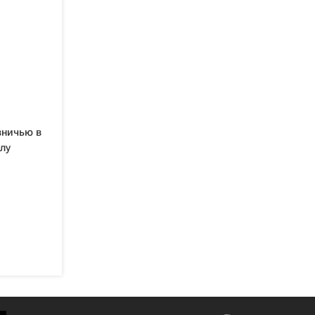
вничью в
лу