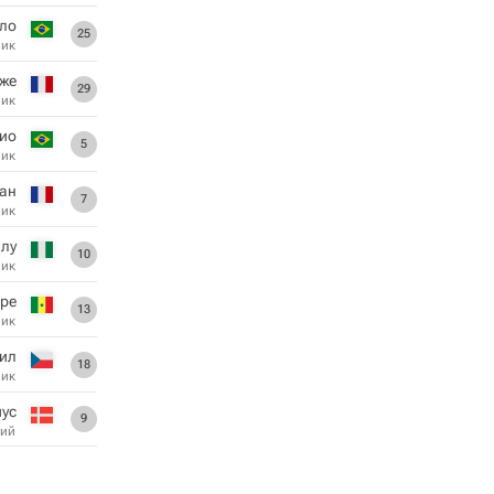
ло
25
ник
же
29
ник
ио
5
ник
ан
7
ник
алу
10
ник
ре
13
ник
ил
18
ник
иус
9
ий