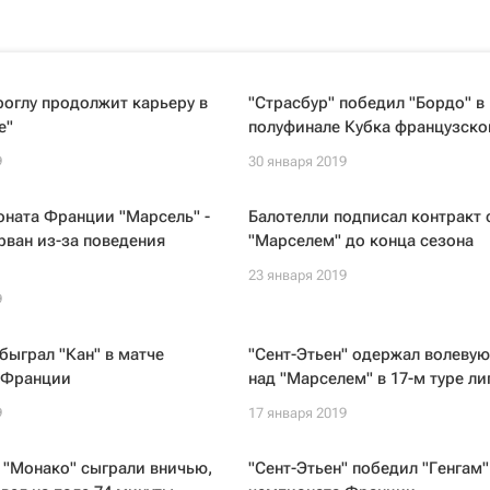
оглу продолжит карьеру в
"Страсбур" победил "Бордо" в
е"
полуфинале Кубка французско
9
30 января 2019
ната Франции "Марсель" -
Балотелли подписал контракт 
рван из-за поведения
"Марселем" до конца сезона
23 января 2019
9
быграл "Кан" в матче
"Сент-Этьен" одержал волевую
 Франции
над "Марселем" в 17-м туре ли
9
17 января 2019
 "Монако" сыграли вничью,
"Сент-Этьен" победил "Генгам"