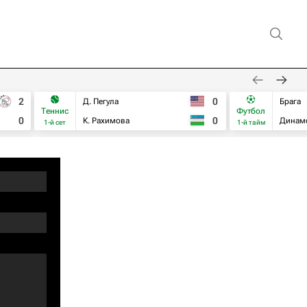
2
0
Д. Пегула
Брага
Теннис
Футбол
0
0
К. Рахимова
Динам
1-й сет
1-й тайм