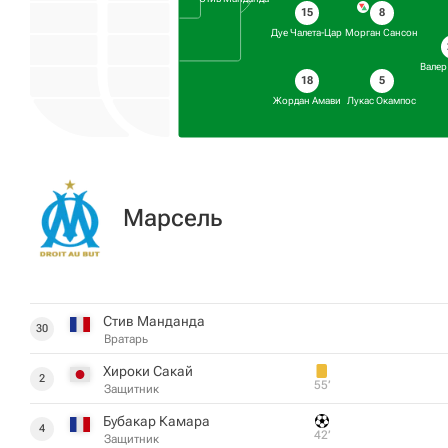
15
8
Дуе Чалета-Цар
Морган Сансон
Валер
18
5
Жордан Амави
Лукас Окампос
Марсель
Стив Манданда
30
Вратарь
Хироки Сакай
2
55‎’‎
Защитник
Бубакар Камара
4
42‎’‎
Защитник