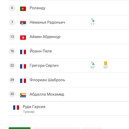
Роланду
6
Неманья Радоньич
7
71‎’‎
Аймен Абденнур
13
Йоанн Пеле
16
Грегори Сертич
22
90‎’‎
90‎’‎
Флориан Шаброль
29
Абдалла Мохамед
33
Руди Гарсия
Тренер