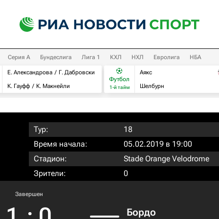
Серия А
Бундеслига
Лига 1
КХЛ
НХЛ
Евролига
НБА
Е. Александрова
Г. Дабровски
Аякс
Футбол
К. Гауфф
К. Макнейли
Шелбурн
1-й тайм
Тур:
18
Время начала:
05.02.2019 в 19:00
Стадион:
Stade Orange Velodrome
Зрители:
0
Завершен
1
:
0
Бордо