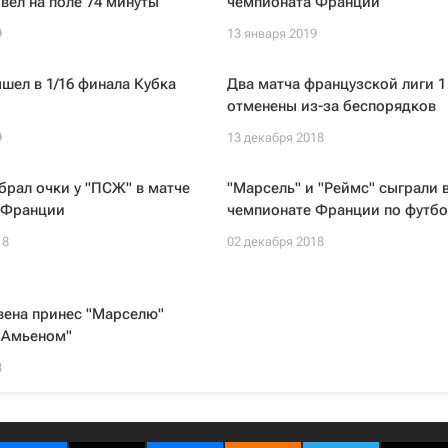
вел на поле 74 минуты
чемпионата Франции
9
13 января 2019
шел в 1/16 финала Кубка
Два матча французской лиги 1
отменены из-за беспорядков
9
13 декабря 2018
брал очки у "ПСЖ" в матче
"Марсель" и "Реймс" сыграли 
 Франции
чемпионате Франции по футбо
18
02 декабря 2018
вена принес "Марселю"
"Амьеном"
8