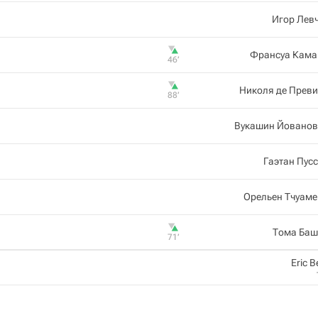
Игор Лев
Франсуа Кама
46‎’‎
Николя де Прев
88‎’‎
Вукашин Йованов
Гаэтан Пус
Орельен Тчуаме
Тома Баш
71‎’‎
Eric 