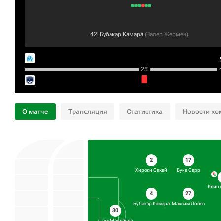
42‎’‎
Бубакар Камара
(
Валер Жермен
)
25‎’‎
4
О матче
Трансляция
Статистика
Новости ко
2
17
Хироки Сакай
Буна Сарр
Клинт
4
27
Бубакар Камара
Максим Лопес
30
Стив Манданда