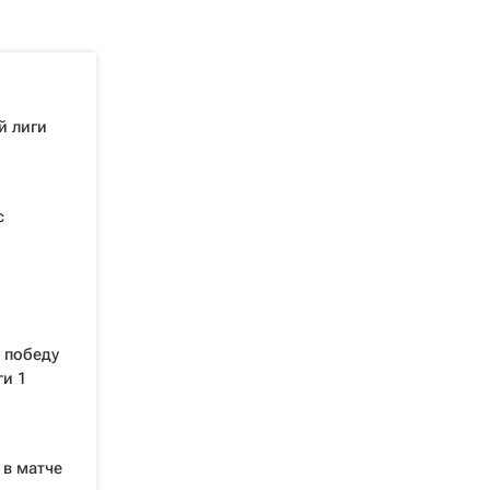
й лиги
с
 победу
ги 1
 в матче