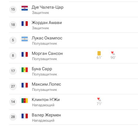
Дуе Чалета-Цар
15
Защитник
Жордан Амави
18
Защитник
Лукас Окампос
5
Полузащитник
Морган Сансон
8
61‎’‎
90‎’‎
Полузащитник
Буна Сарр
17
Полузащитник
Максим Лопес
27
Полузащитник
Клинтон Н'Жи
14
71‎’‎
Нападающий
Валер Жермен
28
Нападающий