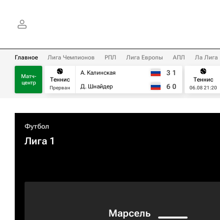
Главное
Лига Чемпионов
РПЛ
Лига Европы
АПЛ
Ла Лига
3
1
А. Калинская
Матч-
Теннис
Теннис
центр
6
0
Д. Шнайдер
Прерван
06.08 21:20
Футбол
Лига 1
Марсель