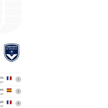
иль
1
арь
ия
3
ник
де
4
ник