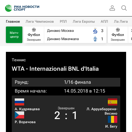
Главное
Лига Чемпионов
РПЛ
Лига Европы
АПЛ
Ла Лига
3
Динамо Москва
Матч-
Футбол
Футбол
центр
1
Динамо Махачкала
Завершен
Завершен
Теннис
WTA
- Internazionali BNL d'Italia
Раунд:
1/16 финала
Время начала:
14.05.2018 в 12:15
Завершен
А. Кудрявцева
Л. Арруабаррена-
2
:
1
Весино
Р. Ворачова
И. Бегу