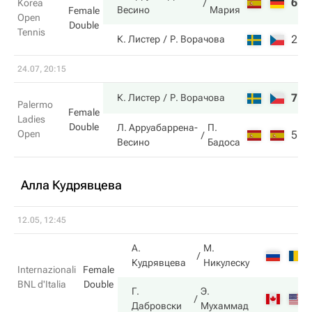
6
6
Korea
Весино
Мария
Female
Open
Double
Tennis
2
3
К. Листер
Р. Ворачова
24.07, 20:15
7
6
К. Листер
Р. Ворачова
Palermo
Female
Ladies
Double
Л. Арруабаррена-
П.
Open
5
4
Весино
Бадоса
Алла Кудрявцева
12.05, 12:45
А.
М.
Кудрявцева
Никулеску
Internazionali
Female
BNL d'Italia
Double
Г.
Э.
Дабровски
Мухаммад