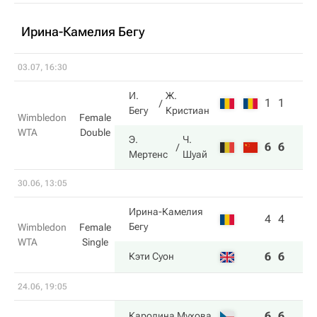
Ирина-Камелия Бегу
03.07, 16:30
И.
Ж.
1
1
Бегу
Кристиан
Wimbledon
Female
WTA
Double
Э.
Ч.
6
6
Мертенс
Шуай
30.06, 13:05
Ирина-Камелия
4
4
Бегу
Wimbledon
Female
WTA
Single
6
6
Кэти Суон
24.06, 19:05
6
6
Каролина Мухова