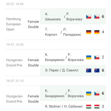
25.07, 13:45
А.
Р.
6
3
Hamburg
Шишкова
Ворачова
Female
European
Double
Open
Т.
Л.
4
6
Корпач
Пападакис
19.07, 15:20
К.
Р.
2
1
Бондаренко
Ворачова
Hungarian
Female
Grand Prix
Double
6
6
Э. Перес
Д. Сэвилл
18.07, 21:10
К.
Р.
6
6
Бондаренко
Ворачова
Hungarian
Female
Grand Prix
Double
3
2
R. Stolmar
Н. Сабанин