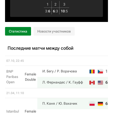
1
2
3
3
:
6
6
:
3
10
:
5
Статистика
Новости участников
Последние матчи между собой
07.10, 22:45
1
1
И. Бегу
Р. Ворачова
BNP
Female
Paribas
Double
Open
6
6
Л. Фернандес
К. Гауфф
21.04, 11:10
6
6
П. Каня
Ю. Вахачик
Istanbul
Female