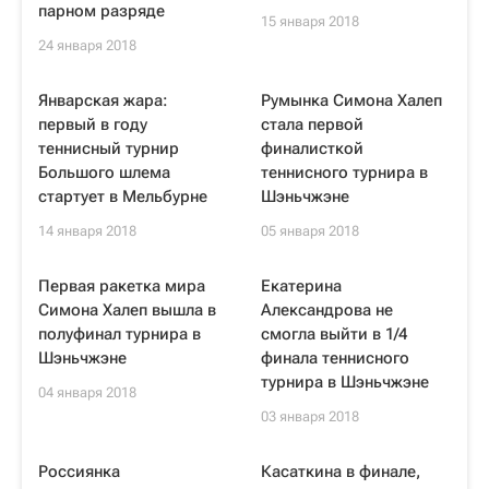
парном разряде
15 января 2018
24 января 2018
Январская жара:
Румынка Симона Халеп
первый в году
стала первой
теннисный турнир
финалисткой
Большого шлема
теннисного турнира в
стартует в Мельбурне
Шэньчжэне
14 января 2018
05 января 2018
Первая ракетка мира
Екатерина
Симона Халеп вышла в
Александрова не
полуфинал турнира в
смогла выйти в 1/4
Шэньчжэне
финала теннисного
турнира в Шэньчжэне
04 января 2018
03 января 2018
Россиянка
Касаткина в финале,