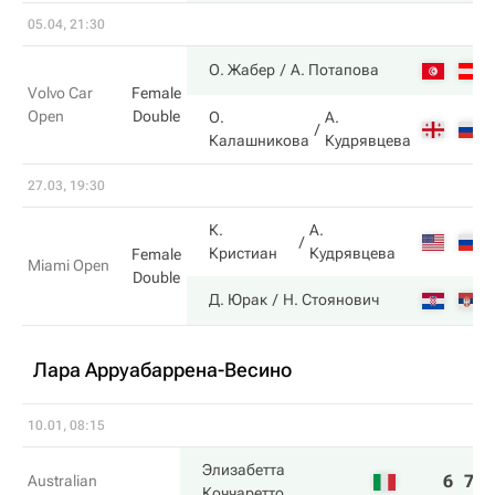
05.04, 21:30
О. Жабер
А. Потапова
Volvo Car
Female
Open
Double
О.
А.
Калашникова
Кудрявцева
27.03, 19:30
К.
А.
Кристиан
Кудрявцева
Female
Miami Open
Double
Д. Юрак
Н. Стоянович
Лара Арруабаррена-Весино
10.01, 08:15
Элизабетта
6
7
Australian
Коччаретто