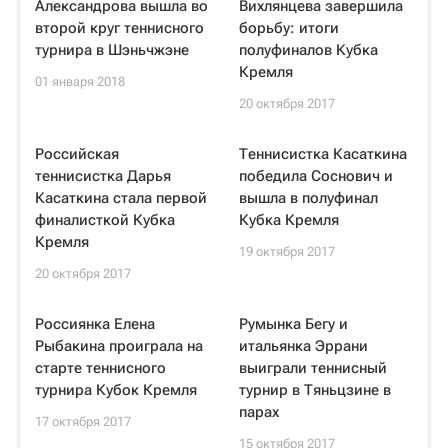
Александрова вышла во
Вихлянцева завершила
второй круг теннисного
борьбу: итоги
турнира в Шэньчжэне
полуфиналов Кубка
Кремля
01 января 2018
20 октября 2017
Российская
Теннисистка Касаткина
теннисистка Дарья
победила Соснович и
Касаткина стала первой
вышла в полуфинал
финалисткой Кубка
Кубка Кремля
Кремля
19 октября 2017
20 октября 2017
Россиянка Елена
Румынка Бегу и
Рыбакина проиграла на
итальянка Эррани
старте теннисного
выиграли теннисный
турнира Кубок Кремля
турнир в Тяньцзине в
парах
17 октября 2017
15 октября 2017