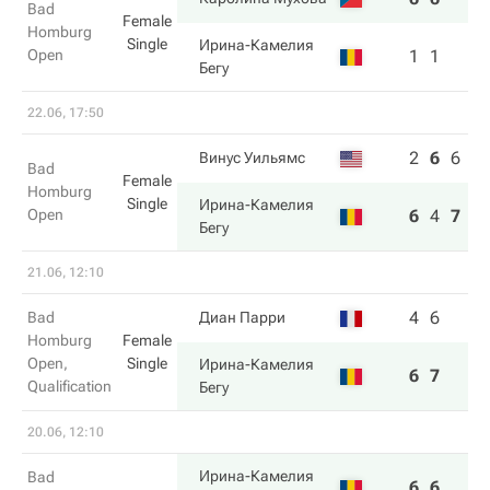
Bad
Female
Homburg
Single
Ирина-Камелия
Open
1
1
Бегу
22.06, 17:50
2
6
6
Винус Уильямс
Bad
Female
Homburg
Single
Ирина-Камелия
Open
6
4
7
Бегу
21.06, 12:10
4
6
Bad
Диан Парри
Homburg
Female
Open,
Single
Ирина-Камелия
6
7
Qualification
Бегу
20.06, 12:10
Ирина-Камелия
Bad
6
6