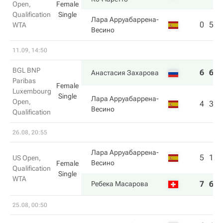
Open,
Female
Qualification
Single
Лара Арруабаррена-
0
5
WTA
Весино
11.09, 14:50
BGL BNP
6
6
Анастасия Захарова
Paribas
Female
Luxembourg
Single
Лара Арруабаррена-
Open,
4
3
Весино
Qualification
26.08, 20:55
Лара Арруабаррена-
5
1
US Open,
Весино
Female
Qualification
Single
WTA
7
6
Ребека Масарова
25.08, 00:50