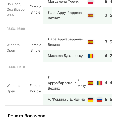
6
4
3
Магдалена Френх
US Open,
Female
Qualification
Single
Лара Арруабаррена-
WTA
3
6
6
Весино
05.08, 16:00
Лара Арруабаррена-
3
5
Весино
Winners
Female
Open
Single
6
7
Михаэла Бузарнеску
04.08, 11:10
Л.
А.
4
4
Арруабаррена-
Миту
Winners
Female
Весино
Open
Double
6
6
А. Фомина
Е. Яшина
Рената Ворачова