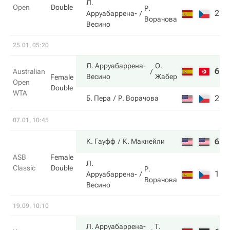
Л.
Open
Double
Р.
2
2
Арруабаррена-
Ворачова
Весино
25.01, 05:20
Л. Арруабаррена-
О.
6
6
Australian
Весино
Жабер
Female
Open
Double
WTA
2
4
Б. Пера
Р. Ворачова
07.01, 10:45
6
7
К. Гауфф
К. Макнейли
ASB
Female
Л.
Classic
Double
Р.
1
6
Арруабаррена-
Ворачова
Весино
19.09, 10:10
Л. Арруабаррена-
Т.