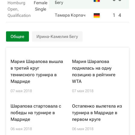
Бегу
Homburg
Female
Open,
Single
1
4
Тамара Корпач
Qualification
Общее
Ирина-Камелия Бегу
Мария Шарапова вышла
Мария Шарапова
в третий круг
поднялась на одну
теннисного турнира в
позицию в рейтинге
Мадриде
WTA
07 мая 2018
07 мая 2018
Шарапова стартовала с
Остапенко вылетела из
победы на турнире в
турнира в Мадриде в
Мадриде
первом круге
06 мая 2018
06 мая 2018