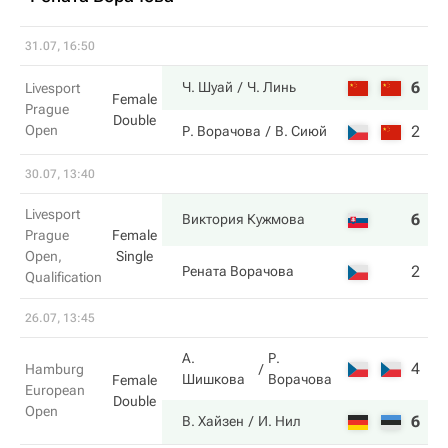
31.07, 16:50
6
6
Ч. Шуай
Ч. Линь
Livesport
Female
Prague
Double
Open
2
7
Р. Ворачова
В. Сиюй
30.07, 13:40
Livesport
6
6
Виктория Кужмова
Prague
Female
Open,
Single
2
2
Рената Ворачова
Qualification
26.07, 13:45
А.
Р.
4
2
Hamburg
Шишкова
Ворачова
Female
European
Double
Open
6
6
В. Хайзен
И. Нил