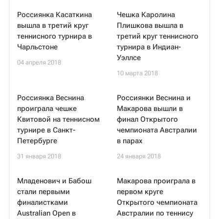
Россиянка Касаткина
Чешка Каролина
вышла в третий круг
Плишкова вышла в
теннисного турнира в
третий круг теннисного
Чарльстоне
турнира в Индиан-
Уэллсе
04 апреля 2018
10 марта 2018
Россиянка Веснина
Россиянки Веснина и
проиграла чешке
Макарова вышли в
Квитовой на теннисном
финал Открытого
турнире в Санкт-
чемпионата Австралии
Петербурге
в парах
31 января 2018
24 января 2018
Младенович и Бабош
Макарова проиграла в
стали первыми
первом круге
финалистками
Открытого чемпионата
Australian Open в
Австралии по теннису