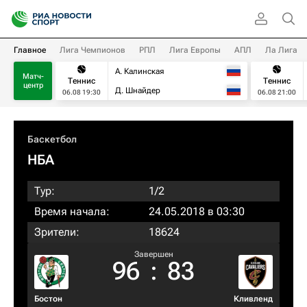
Главное
Лига Чемпионов
РПЛ
Лига Европы
АПЛ
Ла Лига
А. Калинская
Матч-
Теннис
Теннис
центр
Д. Шнайдер
06.08 19:30
06.08 21:00
Баскетбол
НБА
Тур:
1/2
Время начала:
24.05.2018 в 03:30
Зрители:
18624
Завершен
96
:
83
Бостон
Кливленд