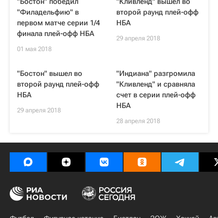
"Бостон" победил
"Кливленд" вышел во
"Филадельфию" в
второй раунд плей-офф
первом матче серии 1/4
НБА
финала плей-офф НБА
29 апреля 2018
01 мая 2018
"Бостон" вышел во
"Индиана" разгромила
второй раунд плей-офф
"Кливленд" и сравняла
НБА
счет в серии плей-офф
НБА
29 апреля 2018
28 апреля 2018