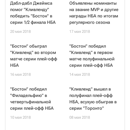
Дабл-дабл Джеймса
Объявлены номинанты
помог "Кливленду"
на звание MVP и другие
победить "Бостон" в
награды НБА по итогам
серии 1/2 финала НБА
регулярного сезона
20 мая 2018
17 мая 2018
"Бостон" обыграл
"Бостон" победил
"Кливленд" во втором
"Кливленд" в первом
матче серии плей-офф
матче полуфинальной
НБА
серии плей-офф НБА
16 мая 2018
14 мая 2018
"Бостон" победил
"Кливленд" вышел в
"Филадельфию" в
полуфинал плей-офф
четвертьфинальной
НБА, всухую обыграв в
серии плей-офф НБА
серии "Торонто"
10 мая 2018
08 мая 2018