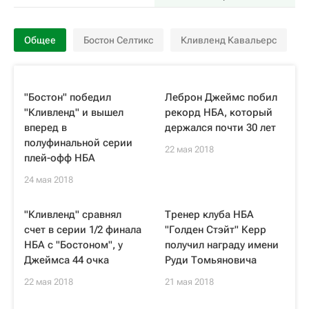
Общее
Бостон Селтикс
Кливленд Кавальерс
"Бостон" победил
Леброн Джеймс побил
"Кливленд" и вышел
рекорд НБА, который
вперед в
держался почти 30 лет
полуфинальной серии
22 мая 2018
плей-офф НБА
24 мая 2018
"Кливленд" сравнял
Тренер клуба НБА
счет в серии 1/2 финала
"Голден Стэйт" Керр
НБА с "Бостоном", у
получил награду имени
Джеймса 44 очка
Руди Томьяновича
22 мая 2018
21 мая 2018