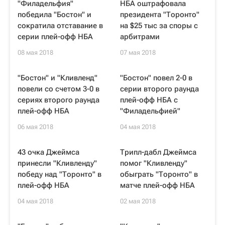
"Филадельфия"
НБА оштрафовала
победила "Бостон" и
президента "Торонто"
сократила отставание в
на $25 тыс за споры с
серии плей-офф НБА
арбитрами
08 мая 2018
07 мая 2018
"Бостон" и "Кливленд"
"Бостон" повел 2-0 в
повели со счетом 3-0 в
серии второго раунда
сериях второго раунда
плей-офф НБА с
плей-офф НБА
"Филадельфией"
06 мая 2018
04 мая 2018
43 очка Джеймса
Трипл-дабл Джеймса
принесли "Кливленду"
помог "Кливленду"
победу над "Торонто" в
обыграть "Торонто" в
плей-офф НБА
матче плей-офф НБА
04 мая 2018
02 мая 2018