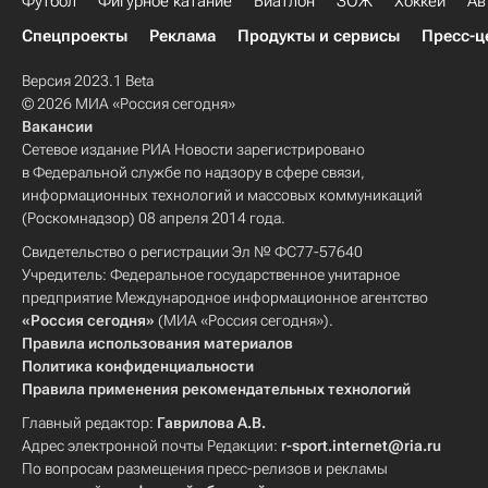
Футбол
Фигурное катание
Биатлон
ЗОЖ
Хоккей
Ав
Спецпроекты
Реклама
Продукты и сервисы
Пресс-ц
Версия 2023.1 Beta
© 2026 МИА «Россия сегодня»
Вакансии
Сетевое издание РИА Новости зарегистрировано
в Федеральной службе по надзору в сфере связи,
информационных технологий и массовых коммуникаций
(Роскомнадзор) 08 апреля 2014 года.
Свидетельство о регистрации Эл № ФС77-57640
Учредитель: Федеральное государственное унитарное
предприятие Международное информационное агентство
«Россия сегодня»
(МИА «Россия сегодня»).
Правила использования материалов
Политика конфиденциальности
Правила применения рекомендательных технологий
Главный редактор:
Гаврилова А.В.
Адрес электронной почты Редакции:
r-sport.internet@ria.ru
По вопросам размещения пресс-релизов и рекламы