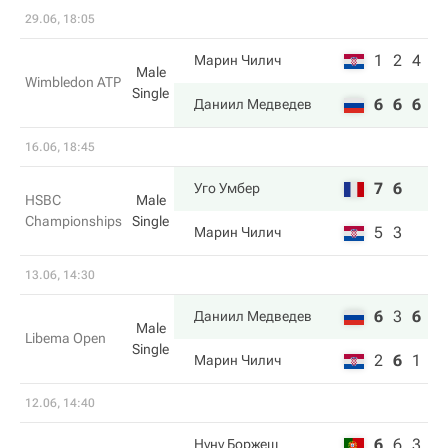
29.06, 18:05
1
2
4
Марин Чилич
Male
Wimbledon ATP
Single
6
6
6
Даниил Медведев
16.06, 18:45
7
6
Уго Умбер
HSBC
Male
Championships
Single
5
3
Марин Чилич
13.06, 14:30
6
3
6
Даниил Медведев
Male
Libema Open
Single
2
6
1
Марин Чилич
12.06, 14:40
6
6
3
Нуну Боржеш