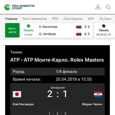
Главное
Лига Чемпионов
РПЛ
Лига Европы
АПЛ
Ла Лига
3
3
А. Калинская
Матч-
Теннис
Теннис
центр
6
3
Д. Шнайдер
2-й сет
06.08 22:10
Теннис
ATP
- ATP Монте-Карло. Rolex Masters
Раунд:
1/4 финала
Время начала:
20.04.2018 в 15:55
Завершен
2
:
1
Кэй Нисикори
Марин Чилич
1
2
3