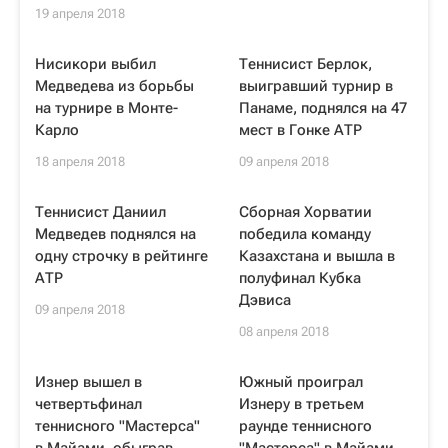
19 апреля 2018
Нисикори выбил
Теннисист Берлок,
Медведева из борьбы
выигравший турнир в
на турнире в Монте-
Панаме, поднялся на 47
Карло
мест в Гонке АТР
18 апреля 2018
09 апреля 2018
Теннисист Даниил
Сборная Хорватии
Медведев поднялся на
победила команду
одну строчку в рейтинге
Казахстана и вышла в
АТР
полуфинал Кубка
Дэвиса
09 апреля 2018
08 апреля 2018
Изнер вышел в
Южный проиграл
четвертьфинал
Изнеру в третьем
теннисного "Мастерса"
раунде теннисного