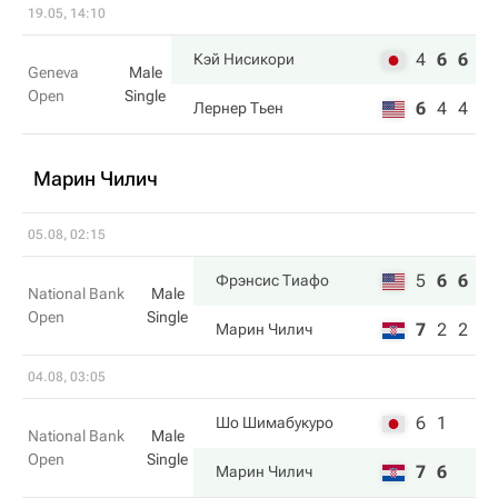
19.05, 14:10
4
6
6
Кэй Нисикори
Geneva
Male
Open
Single
6
4
4
Лернер Тьен
Марин Чилич
05.08, 02:15
5
6
6
Фрэнсис Тиафо
National Bank
Male
Open
Single
7
2
2
Марин Чилич
04.08, 03:05
6
1
Шо Шимабукуро
National Bank
Male
Open
Single
7
6
Марин Чилич