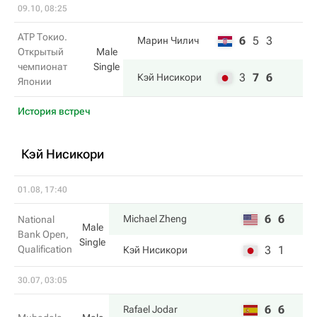
09.10, 08:25
ATP Токио.
6
5
3
Марин Чилич
Открытый
Male
чемпионат
Single
3
7
6
Кэй Нисикори
Японии
История встреч
Кэй Нисикори
01.08, 17:40
6
6
Michael Zheng
National
Male
Bank Open,
Single
Qualification
3
1
Кэй Нисикори
30.07, 03:05
6
6
Rafael Jodar