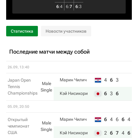
6
:
4
6
:
7
6
:
3
Статистика
Новости участников
Последние матчи между собой
26.09, 13:40
4
6
3
Марин Чилич
Japan Open
Male
Tennis
Single
Championships
6
3
6
Кэй Нисикори
05.09, 20:50
6
4
6
6
4
Марин Чилич
Открытый
Male
чемпионат
Single
США
2
6
7
4
6
Кэй Нисикори