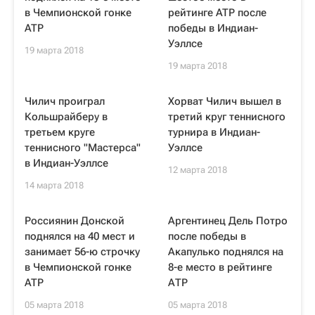
в Чемпионской гонке
рейтинге ATP после
ATP
победы в Индиан-
Уэллсе
19 марта 2018
19 марта 2018
Чилич проиграл
Хорват Чилич вышел в
Кольшрайберу в
третий круг теннисного
третьем круге
турнира в Индиан-
теннисного "Мастерса"
Уэллсе
в Индиан-Уэллсе
12 марта 2018
14 марта 2018
Россиянин Донской
Аргентинец Дель Потро
поднялся на 40 мест и
после победы в
занимает 56-ю строчку
Акапулько поднялся на
в Чемпионской гонке
8-е место в рейтинге
ATP
АТР
05 марта 2018
05 марта 2018