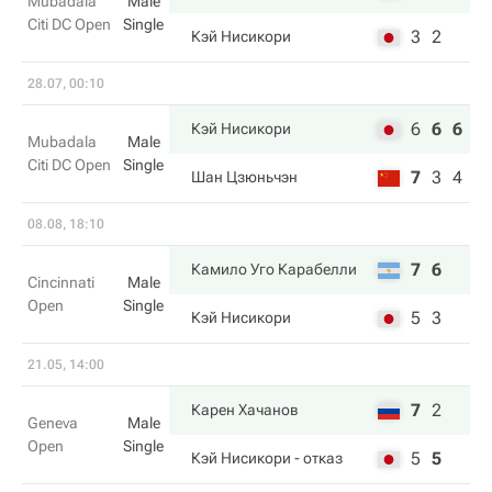
Mubadala
Male
Citi DC Open
Single
3
2
Кэй Нисикори
28.07, 00:10
6
6
6
Кэй Нисикори
Mubadala
Male
Citi DC Open
Single
7
3
4
Шан Цзюньчэн
08.08, 18:10
7
6
Камило Уго Карабелли
Cincinnati
Male
Open
Single
5
3
Кэй Нисикори
21.05, 14:00
7
2
Карен Хачанов
Geneva
Male
Open
Single
5
5
Кэй Нисикори
- отказ