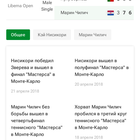
Male
Libema Open
Single
3
7
6
Марин Чилич
Общее
Кэй Нисикори
Марин Чилич
Нисикори победил
Нисикори вышел в
Зверева и вышел в
полуфинал "Мастерса" в
финал "Мастерса" в
Монте-Карло
Монте-Карло
20 апреля 2018
21 апреля 2018
Марин Чилич без
Хорват Марин Чилич
борьбы вышел в
пробился в третий круг
четвертьфинал
теннисного "Мастерса"
теннисного "Мастерса"
в Монте-Карло
в Монте-Карло
18 апреля 2018