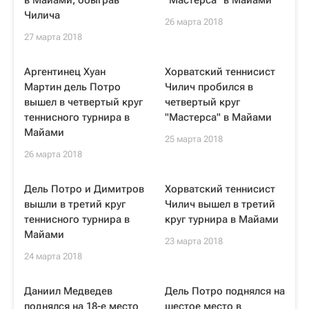
в Майами, обыграв
"Мастерса" в Майами
Чилича
26 марта 2018
27 марта 2018
Аргентинец Хуан
Хорватский теннисист
Мартин дель Потро
Чилич пробился в
вышел в четвертый круг
четвертый круг
теннисного турнира в
"Мастерса" в Майами
Майами
25 марта 2018
26 марта 2018
Дель Потро и Димитров
Хорватский теннисист
вышли в третий круг
Чилич вышел в третий
теннисного турнира в
круг турнира в Майами
Майами
23 марта 2018
24 марта 2018
Даниил Медведев
Дель Потро поднялся на
поднялся на 18-е место
шестое место в