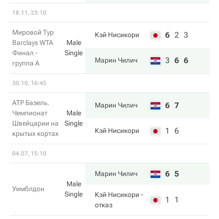
18.11, 23:10
Мировой Тур
6
2
3
Кэй Нисикори
Barclays WTA
Male
Финал -
Single
3
6
6
Марин Чилич
группа A
30.10, 16:45
ATP Базель.
6
7
Марин Чилич
Чемпионат
Male
Швейцарии на
Single
1
6
Кэй Нисикори
крытых кортах
04.07, 15:10
6
5
Марин Чилич
Male
Уимблдон
Single
Кэй Нисикори
-
1
1
отказ