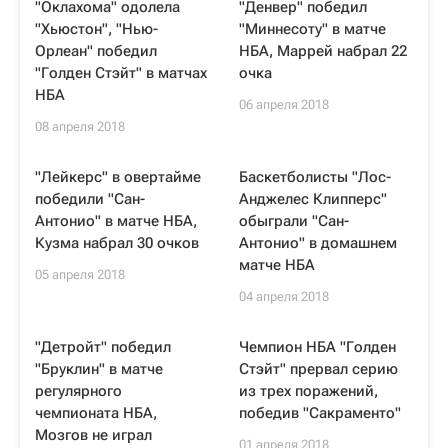
"Оклахома" одолела
"Денвер" победил
"Хьюстон", "Нью-
"Миннесоту" в матче
Орлеан" победил
НБА, Маррей набрал 22
"Голден Стэйт" в матчах
очка
НБА
06 апреля 2018
08 апреля 2018
"Лейкерс" в овертайме
Баскетболисты "Лос-
победили "Сан-
Анджелес Клипперс"
Антонио" в матче НБА,
обыграли "Сан-
Кузма набрал 30 очков
Антонио" в домашнем
матче НБА
05 апреля 2018
04 апреля 2018
"Детройт" победил
Чемпион НБА "Голден
"Бруклин" в матче
Стэйт" прервал серию
регулярного
из трех поражений,
чемпионата НБА,
победив "Сакраменто"
Мозгов не играл
01 апреля 2018