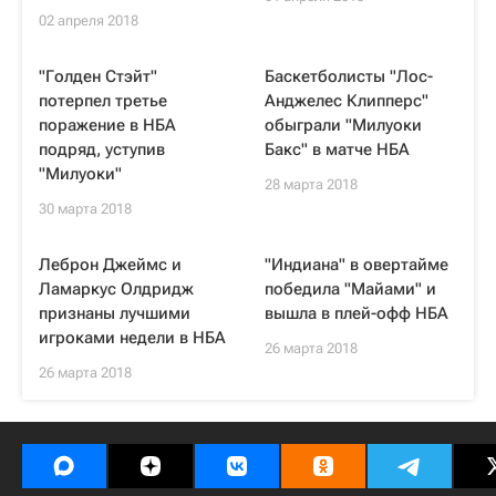
02 апреля 2018
"Голден Стэйт"
Баскетболисты "Лос-
потерпел третье
Анджелес Клипперс"
поражение в НБА
обыграли "Милуоки
подряд, уступив
Бакс" в матче НБА
"Милуоки"
28 марта 2018
30 марта 2018
Леброн Джеймс и
"Индиана" в овертайме
Ламаркус Олдридж
победила "Майами" и
признаны лучшими
вышла в плей-офф НБА
игроками недели в НБА
26 марта 2018
26 марта 2018