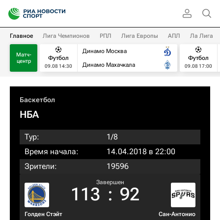
Главное
Лига Чемпионов
РПЛ
Лига Европы
АПЛ
Ла Лига
Динамо Москва
Матч-
Футбол
Футбол
центр
Динамо Махачкала
09.08 14:30
09.08 17:00
Баскетбол
НБА
Тур:
1/8
Время начала:
14.04.2018 в 22:00
Зрители:
19596
Завершен
113
:
92
Голден Стэйт
Сан-Антонио