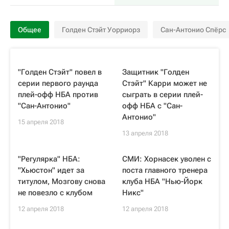
Общее
Голден Стэйт Уорриорз
Сан-Антонио Спёрс
"Голден Стэйт" повел в
Защитник "Голден
серии первого раунда
Стэйт" Карри может не
плей-офф НБА против
сыграть в серии плей-
"Сан-Антонио"
офф НБА с "Сан-
Антонио"
15 апреля 2018
13 апреля 2018
"Регулярка" НБА:
СМИ: Хорнасек уволен с
"Хьюстон" идет за
поста главного тренера
титулом, Мозгову снова
клуба НБА "Нью-Йорк
не повезло с клубом
Никс"
12 апреля 2018
12 апреля 2018