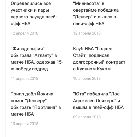
Определились все
"Миннесота" в
участники и пары
овертайме победила
первого раунда плей-
"Денвер" и вышла в
офф НБА
плей-офф НБА
12 апреля 2018
12 апреля 2018
"Филадельфия"
Клуб НБА "Голден
обыграла "Атланту" в
Стэйт" подписал
матче НБА, одержав 15-
долгосрочный контракт
ю победу подряд
с Куинном Куком
11 апреля 2018
10 апреля 2018
Трипл-дабл Йокича
"Юта" победила "Лос-
помог "Денверу"
Анджелес Лейкерс" и
обыграть "Портленд" в
вышла в плей-офф НБА
матче НБА
09 апреля 2018
10 апреля 2018