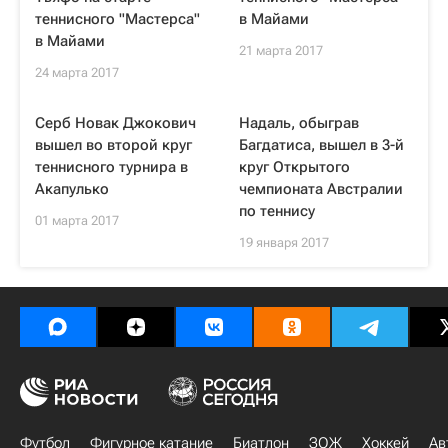
теннисного "Мастерса"
в Майами
в Майами
21 марта 2017
24 марта 2017
Серб Новак Джокович
Надаль, обыграв
вышел во второй круг
Багдатиса, вышел в 3-й
теннисного турнира в
круг Открытого
Акапулько
чемпионата Австралии
по теннису
01 марта 2017
19 января 2017
Футбол
Фигурное катание
Биатлон
ЗОЖ
Хоккей
Ав