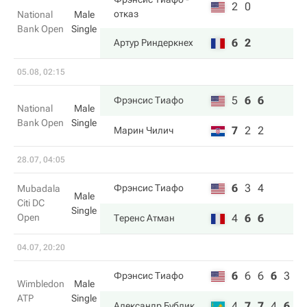
2
0
отказ
National
Male
Bank Open
Single
6
2
Артур Риндеркнех
05.08, 02:15
5
6
6
Фрэнсис Тиафо
National
Male
Bank Open
Single
7
2
2
Марин Чилич
28.07, 04:05
6
3
4
Фрэнсис Тиафо
Mubadala
Male
Citi DC
Single
Open
4
6
6
Теренс Атман
04.07, 20:20
6
6
6
6
3
Фрэнсис Тиафо
Wimbledon
Male
ATP
Single
4
7
7
4
6
Александр Бублик