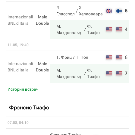
Л.
Х.
6
2
Гласспол
Хелиоваара
Internazionali
Male
BNL d'Italia
Double
М.
Ф.
4
6
Макдональд
Тиафо
11.05, 19:40
6
7
Т. Фриц
Т. Пол
Internazionali
Male
BNL d'Italia
Double
М.
Ф.
7
6
Макдональд
Тиафо
История встреч
Фрэнсис Тиафо
07.08, 04:10
Фрэнсис Тиафо
-