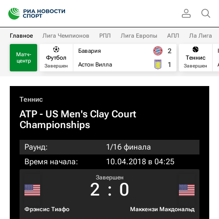
Главное
Лига Чемпионов
РПЛ
Лига Европы
АПЛ
Ла Лига
2
Бавария
Матч-
Футбол
Теннис
центр
1
Астон Вилла
Завершен
Завершен
Теннис
ATP
- US Men's Clay Court
Championships
Раунд:
1/16 финала
Время начала:
10.04.2018 в 04:25
Завершен
2
:
0
Фрэнсис Тиафо
Маккензи Макдональд