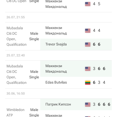
Citi DC Open
Single
Маккензи
4
5
Макдональд
26.07, 21:55
Маккензи
Mubadala
4
4
Макдональд
Citi DC
Male
Open,
Single
6
6
Trevor Svajda
Qualification
25.07, 22:40
Маккензи
Mubadala
3
6
6
Макдональд
Citi DC
Male
Open,
Single
6
3
4
Edas Butvilas
Qualification
30.06, 16:50
3
6
6
6
Патрик Кипсон
Wimbledon
Male
ATP
Single
Маккензи