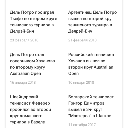
Дель Потро проиграл
Аргентинец Дель Потро
Тьяфо во втором круге
вышел во второй круг
теннисного турнира в
теннисного турнира в
Делрэй-Бич
Делрэй-Бич
23 февраля 2018
21 февраля 2018
Дель Потро стал
Российский теннисист
соперником Хачанова
Хачанов вышел во
по второму кругу
второй круг Australian
Australian Open
Open
16 января 2018
16 января 2018
Швейцарский
Болгарский теннисист
теннисист Федерер
Григор Димитров
пробился во второй
вышел в 3-й круг
круг домашнего
"Мастерса" в Шанхае
турнира в Базеле
11 октября 2017