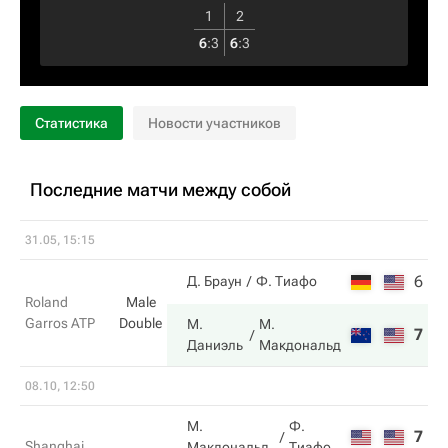
1
2
6
:
3
6
:
3
Статистика
Новости участников
Последние матчи между собой
31.05, 15:15
6
3
Д. Браун
Ф. Тиафо
Roland
Male
Garros ATP
Double
М.
М.
7
6
Даниэль
Макдональд
08.10, 12:50
М.
Ф.
7
1
Shanghai
Макдональд
Тиафо