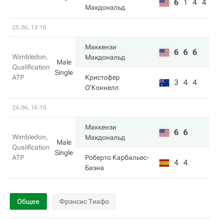
6
1
4
4
Макдональд
25.06, 13:10
Маккензи
6
6
6
Wimbledon,
Макдональд
Male
Qualification
Single
ATP
Кристофер
3
4
4
О'Коннелл
24.06, 16:15
Маккензи
6
6
Wimbledon,
Макдональд
Male
Qualification
Single
ATP
Роберто Карбальес-
4
4
Баэна
Общее
Фрэнсис Тиафо