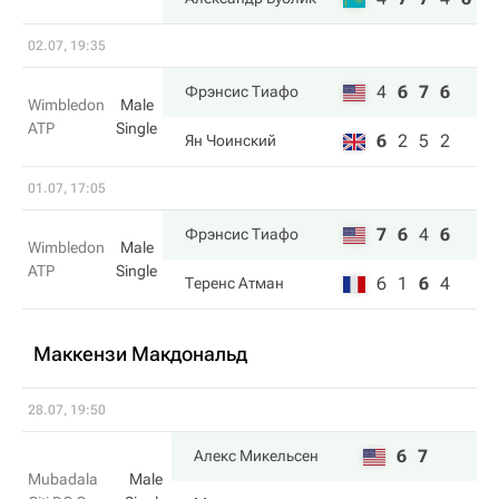
02.07, 19:35
4
6
7
6
Фрэнсис Тиафо
Wimbledon
Male
ATP
Single
6
2
5
2
Ян Чоинский
01.07, 17:05
7
6
4
6
Фрэнсис Тиафо
Wimbledon
Male
ATP
Single
6
1
6
4
Теренс Атман
Маккензи Макдональд
28.07, 19:50
6
7
Алекс Микельсен
Mubadala
Male