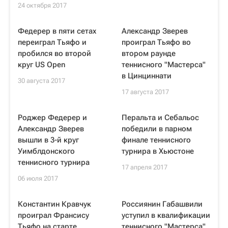
24 октября 2017
Федерер в пяти сетах
Александр Зверев
переиграл Тьяфо и
проиграл Тьяфо во
пробился во второй
втором раунде
круг US Open
теннисного "Мастерса"
в Цинциннати
30 августа 2017
17 августа 2017
Роджер Федерер и
Перальта и Себальос
Александр Зверев
победили в парном
вышли в 3-й круг
финале теннисного
Уимблдонского
турнира в Хьюстоне
теннисного турнира
17 апреля 2017
06 июля 2017
Константин Кравчук
Россиянин Габашвили
проиграл Франсису
уступил в квалификации
Тьяфо на старте
теннисного "Мастерса"