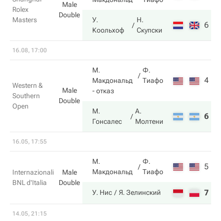
Male
Rolex
Double
Masters
У.
Н.
6
6
Коольхоф
Скупски
16.08, 17:00
М.
Ф.
4
1
Макдональд
Тиафо
Western &
Male
- отказ
Southern
Double
Open
М.
А.
6
4
Гонсалес
Молтени
16.05, 17:55
М.
Ф.
5
6
Макдональд
Тиафо
Internazionali
Male
BNL d'Italia
Double
7
7
У. Нис
Я. Зелинский
14.05, 21:15