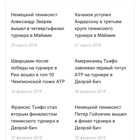
Немецкий теннисист
Хачанов уступил
Александр Зверев
Андерсону в третьем
вышел в четвертьфинал
круге теннисного
турнира в Майами
турнира в Майами
28 марта 2018
27 марта 2018
Шварцман после
Американец Тьяфо
победы на турнире в
завоевал первый титул
Рио вошел в топ-10
АТР на турнире в
Чемпионской гонки ATP
Делрэй-Бич
26 февраля 2018
26 февраля 2018
Франсис Тьяфо стал
Немецкий теннисист
вторым финалистом
Петер Гойовчик вышел
теннисного турнира в
в финал турнира в
Делрэй-Бич
Делрэй-Бич
25 февраля 2018
25 февраля 2018