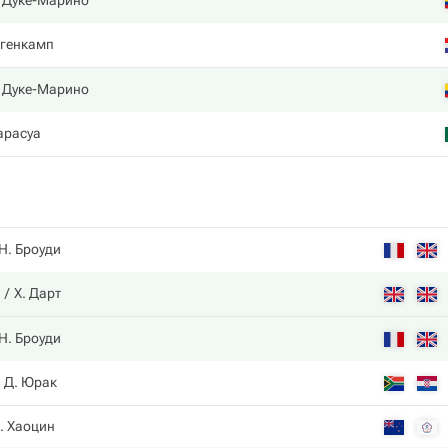
 Дуке-Марино
огенкамп
 Дуке-Марино
арасуа
Н. Броуди
Х. Дарт
Н. Броуди
Д. Юрак
. Хаоцин