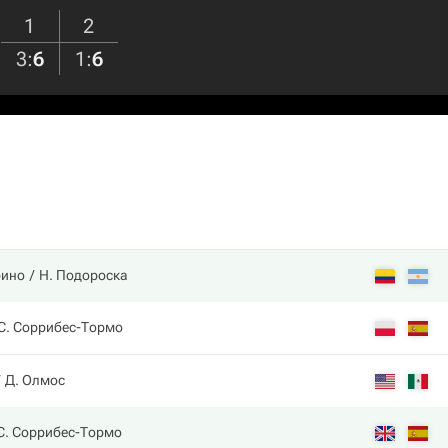
1
2
3
:
6
1
:
6
рино
Н. Подороска
С. Соррибес-Тормо
Д. Олмос
С. Соррибес-Тормо