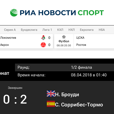
Серия А
Бундеслига
Лига 1
КХЛ
НХЛ
Евролига
НБА
0
Локомотив
ЦСКА
Футбол
0
Акрон
Ростов
08.08 20:30
Раунд:
1/2 финала
онат
Время начала:
08.04.2018 в 01:40
Завершен
Н. Броуди
0
:
2
С. Соррибес-Тормо