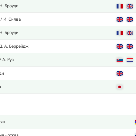
Н. Броуди
И. Силва
Н. Броуди
Д. А. Беррейдж
А. Рус
ди
а
сян
на
- отказ