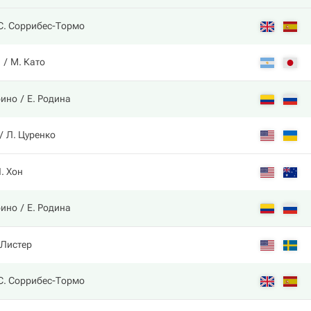
С. Соррибес-Тормо
н
М. Като
рино
Е. Родина
Л. Цуренко
. Хон
рино
Е. Родина
 Листер
С. Соррибес-Тормо