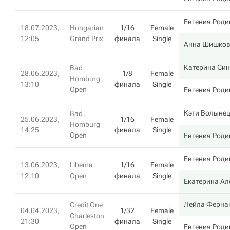
Евгения Роди
18.07.2023,
Hungarian
1/16
Female
12:05
Grand Prix
финала
Single
Анна Шишко
Катерина Си
Bad
28.06.2023,
1/8
Female
Homburg
13:10
финала
Single
Open
Евгения Роди
Кэти Волыне
Bad
25.06.2023,
1/16
Female
Homburg
14:25
финала
Single
Open
Евгения Роди
Евгения Роди
13.06.2023,
Libema
1/16
Female
12:10
Open
финала
Single
Екатерина Ал
Лейла Ферна
Credit One
04.04.2023,
1/32
Female
Charleston
21:30
финала
Single
Open
Евгения Роди