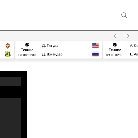
Д. Пегула
А. С
Теннис
Теннис
Д. Шнайдер
Е. А
08.08 21:00
09.08 02:00