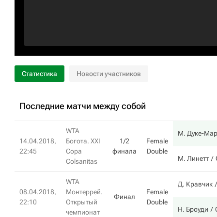
Статистика
Новости участников
Последние матчи между собой
WTA
М. Дуке-Ма
14.04.2018,
Богота. XXI
1/2
Female
22:45
Copa
финала
Double
М. Линетт
Colsanitas
WTA
Д. Кравчик
08.04.2018,
Монтеррей.
Female
Финал
22:10
Открытый
Double
Н. Броуди
чемпионат