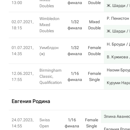
13:00
финала
Double
Ж. Шарди
Doubles
Р. Пенистон
Wimbledon
02.07.2021,
1/32
Mixed
Mixed
18:15
финала
Double
Doubles
Ж. Шарди
Н. Броуди
01.07.2021,
Уимблдон
1/32
Female
14:35
(ж)
финала
Double
В. Кужмова
Наоми Броу
Birmingham
12.06.2021,
1/16
Female
Classic,
17:55
финала
Single
Qualification
Куруми Нар
Евгения Родина
Элина Аване
24.07.2023,
Swiss
1/16
Female
14:55
Open
финала
Single
Евгения Роди