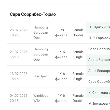
Сара Соррибес-Тормо
Н. Шунк
J. 
Hamburg
23.07.2026,
1/8
Female
European
18:25
финала
Double
Open
Л. Р. Гормас
Сара Сорриб
Hamburg
21.07.2026,
1/16
Female
European
15:10
финала
Single
Open
Алина Чарае
Анна Бондар
13.07.2026,
1/16
Female
Iasi Open
15:15
финала
Single
Сара Сорриб
К. Синякова
04.07.2026,
Wimbledon
1/16
Female
20:15
WTA
финала
Double
М. Боузкова