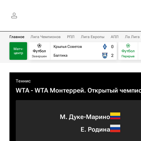
Главное
Лига Чемпионов
РПЛ
Лига Европы
АПЛ
Ла Лига
0
Крылья Советов
Матч-
Футбол
Футбол
центр
2
Балтика
Завершен
Перерыв
Теннис
WTA
- WTA Монтеррей. Открытый чемпи
М. Дуке-Марино
Е. Родина