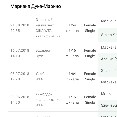
Мариана Дуке-Марино
Открытый
Мариана
21.08.2018,
чемпионат
1/64
Female
22:35
США WTA -
финала
Single
Арина Р
квалификация
Мариана
16.07.2018,
Бухарест
1/16
Female
14:10
Оупен
финала
Single
Аранча Р
Элисон Р
03.07.2018,
Уимблдон
1/64
Female
19:20
WTA
финала
Single
Мариана
Мариана
Уимблдон
28.06.2018,
1/16
Female
квалификация
14:50
финала
Single
WTA
Эжени Б