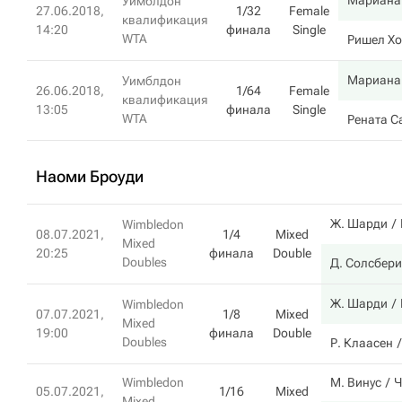
Мариана
Уимблдон
27.06.2018,
1/32
Female
квалификация
14:20
финала
Single
WTA
Ришел Х
Мариана
Уимблдон
26.06.2018,
1/64
Female
квалификация
13:05
финала
Single
WTA
Рената С
Наоми Броуди
Ж. Шарди
Wimbledon
08.07.2021,
1/4
Mixed
Mixed
20:25
финала
Double
Doubles
Д. Солсбери
Ж. Шарди
Wimbledon
07.07.2021,
1/8
Mixed
Mixed
19:00
финала
Double
Doubles
Р. Клаасен
Wimbledon
М. Винус
Ч
05.07.2021,
1/16
Mixed
Mixed