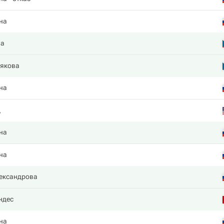
на
ва
някова
на
ц
на
на
ександрова
ндес
на