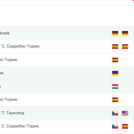
Stusek
С. Соррибес-Тормо
ес-Тормо
ва
ь
ес-Тормо
Т. Таунсенд
С. Соррибес-Тормо