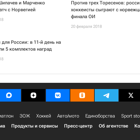
Шипачев и Марченко
Против трех Торесенов: росс
атч с Норвегией
хоккеисты сыграют с норвежца
финала ОИ
18
20 февраля 2018
 для России: в 11-й день на
и 5 комплектов наград
18
иатлон
ЗОЖ
Хоккей
Авто/мото
Единоборства
Sport sto
ма
Продукты и сервисы
Пресс-центр
Об агентстве
Ко