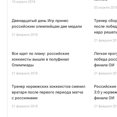
10 апреля 2018
03 апреля 201
Двенадцатый день Игр принес
Тренер сбор
российским олимпийцам две медали
после побед
надо решат
21 февраля 2018
21 февраля 20
Все идет по плану: российские
Легкая прог
хоккеисты вышли в полуфинал
победа росс
Олимпиады
финала ОИ
21 февраля 2018
21 февраля 20
Тренер норвежских хоккеистов сменил
Российские 
вратаря после первого периода матча
3:0 у норвеж
с россиянами
финала ОИ
21 февраля 2018
21 февраля 20