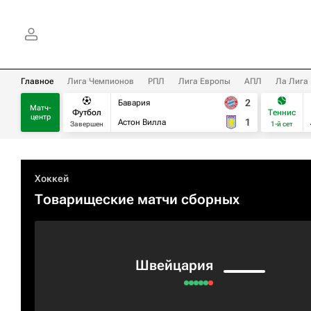
Главное
Лига Чемпионов
РПЛ
Лига Европы
АПЛ
Ла Лига
2
Бавария
Матч-
Футбол
Теннис
центр
1
Астон Вилла
Завершен
1-й сет
Хоккей
Товарищеские матчи сборных
Швейцария