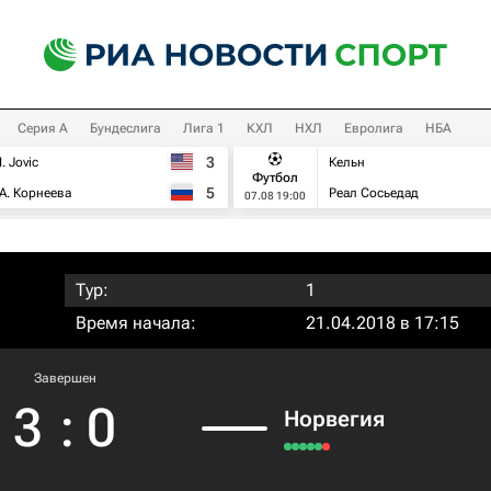
Серия А
Бундеслига
Лига 1
КХЛ
НХЛ
Евролига
НБА
3
I. Jovic
Кельн
Футбол
5
А. Корнеева
Реал Сосьедад
07.08 19:00
Тур:
1
Время начала:
21.04.2018 в 17:15
Завершен
3
:
0
Норвегия