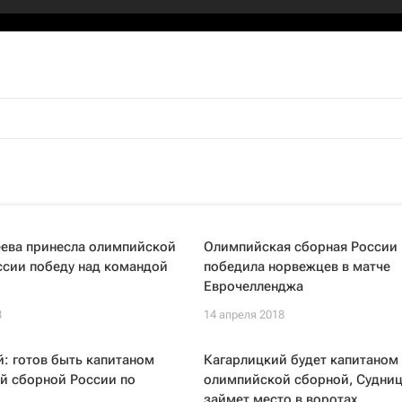
ева принесла олимпийской
Олимпийская сборная России
ссии победу над командой
победила норвежцев в матче
Еврочелленджа
8
14 апреля 2018
: готов быть капитаном
Кагарлицкий будет капитаном
й сборной России по
олимпийской сборной, Судни
займет место в воротах