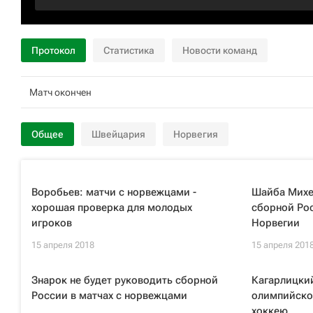
Протокол
Статистика
Новости команд
Матч окончен
Общее
Швейцария
Норвегия
Воробьев: матчи с норвежцами -
Шайба Михе
хорошая проверка для молодых
сборной Ро
игроков
Норвегии
15 апреля 2018
15 апреля 201
Знарок не будет руководить сборной
Кагарлицкий
России в матчах с норвежцами
олимпийско
хоккею