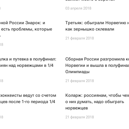
8
03 апреля 2018
ной России Знарок: и
Третьяк: обыграли Норвегию н
 есть проблемы, которые
как зернышко склевали
ь
21 февраля 2018
18
улка и путевка в полуфинал:
Сборная России разгромила к
иян над норвежцами в 1/4
Норвегии и вышла в полуфина
Олимпиады
18
21 февраля 2018
хоккеисты ведут со счетом
Коларж: россиянам, чтобы чех
цев после 1-го периода 1/4
о них думать, надо обыграть
норвежцев
18
21 февраля 2018