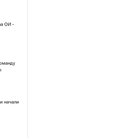
а ОИ -
оманду
л
и начали