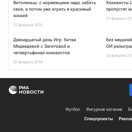
Витолиньш: с норвежцами надо забить
Хоккеисты 
свое, а потом уже играть в красивый
пропустят м
хоккей
21 февраля 20
21 февраля 2018
Двенадцатый день Игр: битва
Без медалей
Медведевой с Загитовой и
ОИ разыграл
четвертьфинал хоккеистов
20 февраля 20
20 февраля 2018
Футбол
Фигурное катание
Б
Спецпроекты
Рекла