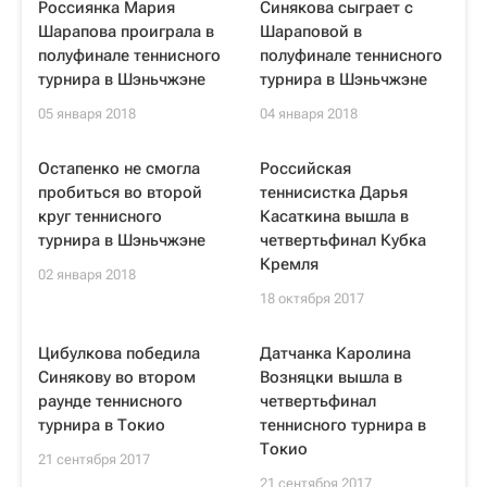
Россиянка Мария
Синякова сыграет с
Шарапова проиграла в
Шараповой в
полуфинале теннисного
полуфинале теннисного
турнира в Шэньчжэне
турнира в Шэньчжэне
05 января 2018
04 января 2018
Остапенко не смогла
Российская
пробиться во второй
теннисистка Дарья
круг теннисного
Касаткина вышла в
турнира в Шэньчжэне
четвертьфинал Кубка
Кремля
02 января 2018
18 октября 2017
Цибулкова победила
Датчанка Каролина
Синякову во втором
Возняцки вышла в
раунде теннисного
четвертьфинал
турнира в Токио
теннисного турнира в
Токио
21 сентября 2017
21 сентября 2017