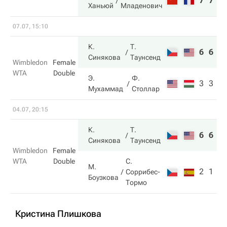
7
7
Ханьюй
Младенович
07.07, 15:10
К.
Т.
6
6
Синякова
Таунсенд
Wimbledon
Female
WTA
Double
Э.
Ф.
3
3
Мухаммад
Столлар
04.07, 20:15
К.
Т.
6
6
Синякова
Таунсенд
Wimbledon
Female
WTA
Double
С.
М.
2
1
Соррибес-
Боузкова
Тормо
Кристина Плишкова