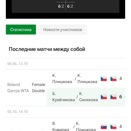
6
:
2
6
:
2
Статистика
Новости участников
Последние матчи между собой
08.06, 13:10
К.
К.
4
4
Плишкова
Плишкова
Roland
Female
Garros WTA
Double
Б.
К.
6
6
Крейчикова
Синякова
05.10, 14:10
В.
К.
4
2
Кужмова
Плишкова