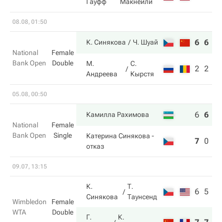
Гауфф
Макнейли
08.08, 01:50
6
6
К. Синякова
Ч. Шуай
National
Female
Bank Open
Double
М.
С.
2
2
Андреева
Кырстя
05.08, 00:50
6
6
5
Камилла Рахимова
National
Female
Bank Open
Single
Катерина Синякова
-
7
0
2
отказ
09.07, 13:15
К.
Т.
6
5
Синякова
Таунсенд
Wimbledon
Female
WTA
Double
Г.
К.