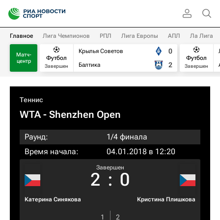
Главное
Лига Чемпионов
РПЛ
Лига Европы
АПЛ
Ла Лига
0
Крылья Советов
Матч-
Футбол
Футбол
центр
2
Балтика
Завершен
Завершен
Теннис
WTA
- Shenzhen Open
Раунд:
1/4 финала
Время начала:
04.01.2018 в 12:20
Завершен
2
:
0
Катерина Синякова
Кристина Плишкова
1
2