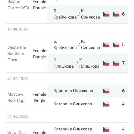
Roland
Female
Garros WTA
Double
Б.
К.
6
6
Крейчикова
Синякова
16.08, 01:00
Б.
К.
5
6
Western &
Крейчикова
Синякова
Female
Southern
Double
Open
К.
К.
7
2
Плишкова
Плишкова
24.07, 10:10
6
3
Кристина Плишкова
Moscow
Female
River Cup
Single
4
6
Катерина Синякова
03.04, 22:30
4
1
Катерина Синякова
Volvo Car
Female