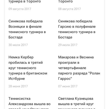
турнира в Торонто
Торонто
09 августа 2017
08 августа 2017
Синякова победила
Синякова победила
Возняцки в финале
Гарсию в полуфинале
теннисного турнира в
теннисного турнира в
Бостаде
Бостаде
30 июля 2017
29 июля 2017
Немка Кербер
Макарова и Веснина
пробилась в третий
проиграли в
круг теннисного
четвертьфинале
турнира в британском
парного разряда "Ролан
Истбурне
Гаррос"
28 июня 2017
07 июня 2017
Теннисистка
Светлана Кузнецова
Александрова вышла во
вышла в третий круг