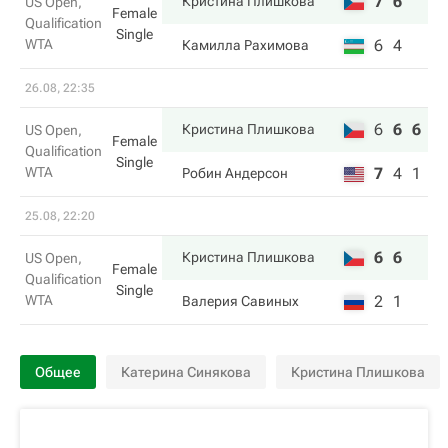
7
6
Кристина Плишкова
US Open,
Female
Qualification
Single
WTA
6
4
Камилла Рахимова
26.08, 22:35
6
6
6
Кристина Плишкова
US Open,
Female
Qualification
Single
WTA
7
4
1
Робин Андерсон
25.08, 22:20
6
6
Кристина Плишкова
US Open,
Female
Qualification
Single
WTA
2
1
Валерия Савиных
Общее
Катерина Синякова
Кристина Плишкова