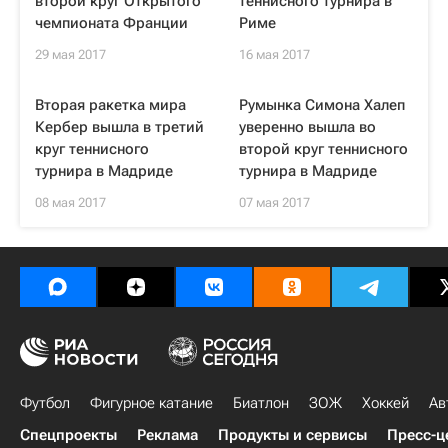
второй круг Открытого
теннисного турнира в
чемпионата Франции
Риме
29 мая 2017
16 мая 2017
Вторая ракетка мира
Румынка Симона Халеп
Кербер вышла в третий
уверенно вышла во
круг теннисного
второй круг теннисного
турнира в Мадриде
турнира в Мадриде
08 мая 2017
07 мая 2017
Футбол
Фигурное катание
Биатлон
ЗОЖ
Хоккей
Ав
Спецпроекты
Реклама
Продукты и сервисы
Пресс-ц