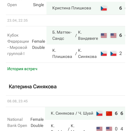
Open
Single
6
6
Кристина Плишкова
23.04, 22:35
Б. Маттек-
К.
6
6
Кубок
Сандс
Вандевеге
Федерации
Female
- Мировой
Double
К.
К.
2
3
группой I
Плишкова
Синякова
История встреч
Катерина Синякова
08.08, 23:45
6
6
К. Синякова
Ч. Шуай
National
Female
Bank Open
Double
К.
К.
0
4