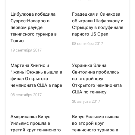
Цибулкова победила
Градецкая и Синякова
Суарес-Наварро в
обыграли Шафаржову и
первом раунде
Стрыцову в полуфинале
теннисного турнира в
парного US Open
Токио
08 сентября 2017
19 сентября 2017
Мартина Хингис и
Украинка Элина
Чжань Юнжань вышли в
Свитолина пробилась
финал Открытого
во второй круг
чемпионата США в паре
Открытого чемпионата
США по теннису
08 сентября 2017
30 августа 2017
Американка Винус
Винус Уильямс вышла
Уильямс прошла в
во второй круг
третий круг теннисного
теннисного турнира в