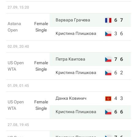
27.09, 15:20
6
7
Варвара Грачева
Astana
Female
Open
Single
3
6
Кристина Плишкова
02.09, 20:40
7
6
Петра Квитова
US Open
Female
WTA
Single
6
2
Кристина Плишкова
01.09, 01:45
4
3
Данка Ковинич
US Open
Female
WTA
Single
6
6
Кристина Плишкова
27.08, 19:45