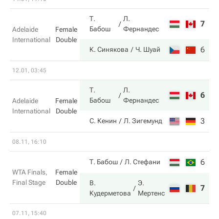
Т.
Л.
7
6
Бабош
Фернандес
Adelaide
Female
International
Double
6
7
К. Синякова
Ч. Шуай
12.01, 03:45
Т.
Л.
6
0
Бабош
Фернандес
Adelaide
Female
International
Double
3
6
С. Кенин
Л. Зигемунд
08.11, 16:10
6
1
Т. Бабош
Л. Стефани
WTA Finals,
Female
Final Stage
Double
В.
Э.
7
6
Кудерметова
Мертенс
07.11, 15:40