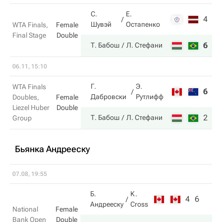
С.
Е.
4
6
Шувэй
Остапенко
WTA Finals,
Female
Final Stage
Double
6
7
Т. Бабош
Л. Стефани
06.11, 15:10
Г.
Э.
WTA Finals
6
5
Дабровски
Рутлифф
Doubles,
Female
Liezel Huber
Double
2
7
Т. Бабош
Л. Стефани
Group
Бьянка Андрееску
07.08, 19:55
Б.
K.
4
6
Андрееску
Cross
National
Female
Bank Open
Double