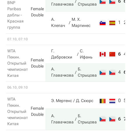
6
6
BNP
Главачкова
Стрыцова
Paribas
Female
даблы -
Double
А.
М. Х.
Красная
1
2
Клепач
Мартинес
группа
07.10, 07:10
WTA
Г.
С.
6
4
Пекин.
Дабровски
Ифань
Female
Открытый
Double
А.
Б.
чемпионат
4
6
Главачкова
Стрыцова
Китая
06.10, 09:10
WTA
0
5
Э. Мертенс
Д. Схюрс
Пекин.
Female
Открытый
Double
А.
Б.
чемпионат
6
7
Главачкова
Стрыцова
Китая