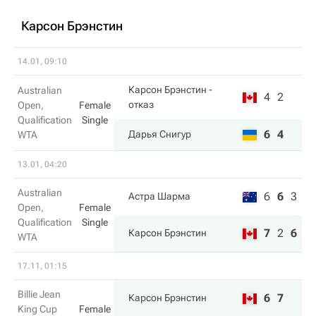
Карсон Брэнстин
14.01, 09:10
Карсон Брэнстин
-
Australian
4
2
отказ
Open,
Female
Qualification
Single
6
4
Дарья Снигур
WTA
13.01, 04:20
Australian
6
6
3
Астра Шарма
Open,
Female
Qualification
Single
7
2
6
Карсон Брэнстин
WTA
17.11, 01:15
Billie Jean
6
7
Карсон Брэнстин
King Cup
Female