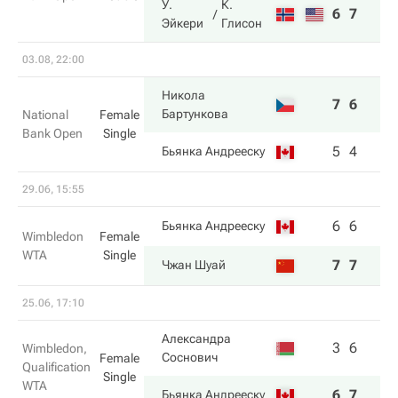
У.
К.
6
7
Эйкери
Глисон
03.08, 22:00
Никола
7
6
Бартункова
National
Female
Bank Open
Single
5
4
Бьянка Андрееску
29.06, 15:55
6
6
Бьянка Андрееску
Wimbledon
Female
WTA
Single
7
7
Чжан Шуай
25.06, 17:10
Александра
3
6
Wimbledon,
Соснович
Female
Qualification
Single
WTA
6
7
Бьянка Андрееску