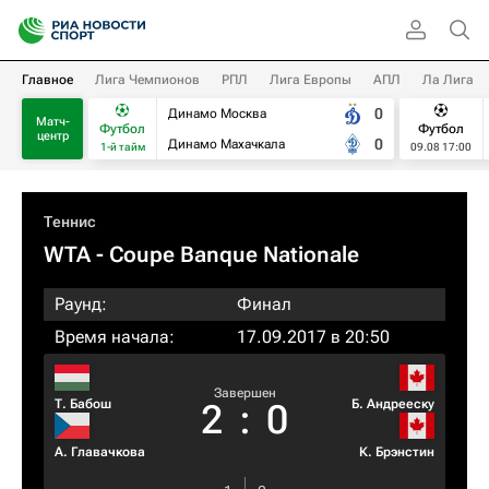
Главное
Лига Чемпионов
РПЛ
Лига Европы
АПЛ
Ла Лига
0
Динамо Москва
Матч-
Футбол
Футбол
центр
0
Динамо Махачкала
1-й тайм
09.08 17:00
Теннис
WTA
- Coupe Banque Nationale
Раунд:
Финал
Время начала:
17.09.2017 в 20:50
Завершен
Т. Бабош
Б. Андрееску
2
:
0
А. Главачкова
К. Брэнстин