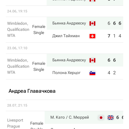
24.06, 19:15
6
6
6
Бьянка Андрееску
Wimbledon,
Female
Qualification
Single
WTA
7
1
4
Джил Тайхман
23.06, 17:10
6
6
Бьянка Андрееску
Wimbledon,
Female
Qualification
Single
WTA
4
2
Полона Херцог
Андреа Главачкова
28.07, 21:15
6
6
М. Като
С. Мюррей
Livesport
Female
Prague