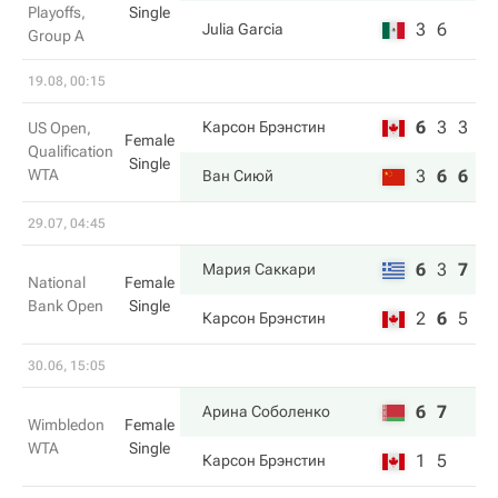
Playoffs,
Single
3
6
Julia Garcia
Group A
19.08, 00:15
6
3
3
Карсон Брэнстин
US Open,
Female
Qualification
Single
WTA
3
6
6
Ван Сиюй
29.07, 04:45
6
3
7
Мария Саккари
National
Female
Bank Open
Single
2
6
5
Карсон Брэнстин
30.06, 15:05
6
7
Арина Соболенко
Wimbledon
Female
WTA
Single
1
5
Карсон Брэнстин