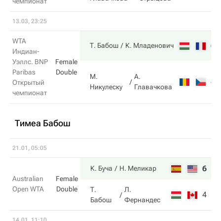
чемпионат
13.03, 23:25
WTA
6
Т. Бабош
К. Младенович
Индиан-
Уэллс. BNP
Female
Paribas
Double
М.
А.
4
Открытый
Никулеску
Главачкова
чемпионат
Тимеа Бабош
21.01, 05:05
6
4
К. Буча
Н. Меликар
Australian
Female
Open WTA
Double
Т.
Л.
4
6
Бабош
Фернандес
14.01, 11:10