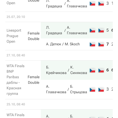
Double
Л.
А.
Open
3
1
Градецка
Главачкова
25.07, 20:10
Л.
А.
5
6
Livesport
Градецка
Главачкова
Female
Prague
Double
Open
7
2
А. Детюк
M. Skoch
27.10, 08:40
WTA Finals
Б.
К.
6
6
BNP
Крейчикова
Синякова
Paribas
Female
даблы -
Double
А.
Б.
Красная
3
2
Главачкова
Стрыцова
группа
25.10, 08:40
WTA Finals
А.
Б.