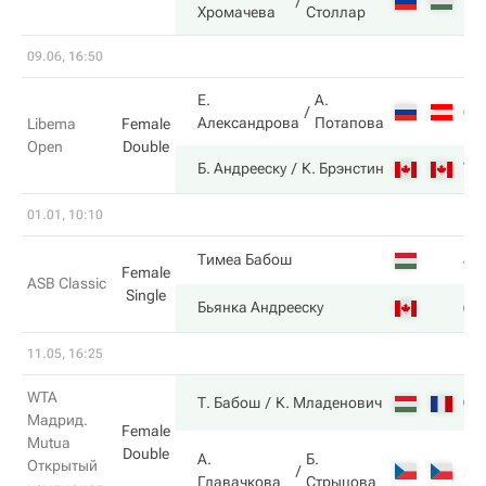
7
Хромачева
Столлар
09.06, 16:50
Е.
А.
6
Александрова
Потапова
Libema
Female
Open
Double
7
Б. Андрееску
К. Брэнстин
01.01, 10:10
4
Тимеа Бабош
Female
ASB Classic
Single
6
Бьянка Андрееску
11.05, 16:25
WTA
6
Т. Бабош
К. Младенович
Мадрид.
Female
Mutua
Double
А.
Б.
Открытый
2
Главачкова
Стрыцова