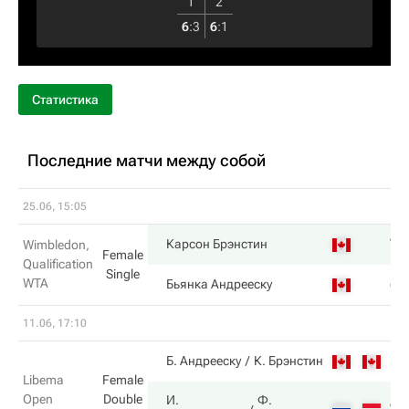
1
2
6
:
3
6
:
1
Статистика
Последние матчи между собой
25.06, 15:05
7
Карсон Брэнстин
Wimbledon,
Female
Qualification
Single
WTA
6
Бьянка Андрееску
11.06, 17:10
5
Б. Андрееску
К. Брэнстин
Libema
Female
Open
Double
И.
Ф.