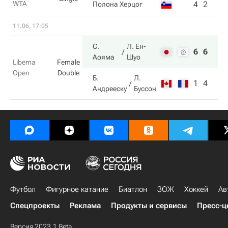
WTA
4
2
Полона Херцог
11.06, 17:05
С.
Л. Ен-
6
6
Аояма
Шуо
Libema
Female
Open
Double
Б.
Л.
1
4
Андрееску
Буссон
Футбол
Фигурное катание
Биатлон
ЗОЖ
Хоккей
Ав
Спецпроекты
Реклама
Продукты и сервисы
Пресс-ц
Версия 2023.1 Beta