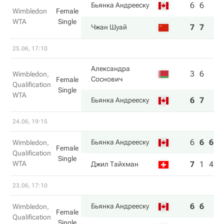
6
6
Бьянка Андрееску
Wimbledon
Female
WTA
Single
7
7
Чжан Шуай
25.06, 17:10
Александра
3
6
Wimbledon,
Соснович
Female
Qualification
Single
WTA
6
7
Бьянка Андрееску
24.06, 19:15
6
6
6
Бьянка Андрееску
Wimbledon,
Female
Qualification
Single
WTA
7
1
4
Джил Тайхман
23.06, 17:10
6
6
Бьянка Андрееску
Wimbledon,
Female
Qualification
Single