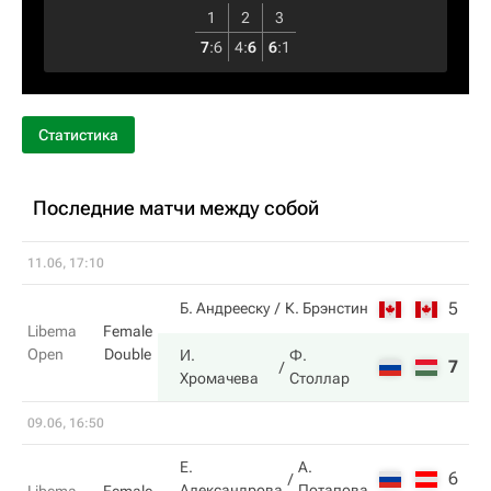
1
2
3
7
:
6
4
:
6
6
:
1
Статистика
Последние матчи между собой
11.06, 17:10
5
3
Б. Андрееску
К. Брэнстин
Libema
Female
Open
Double
И.
Ф.
7
6
Хромачева
Столлар
09.06, 16:50
Е.
А.
6
5
Александрова
Потапова