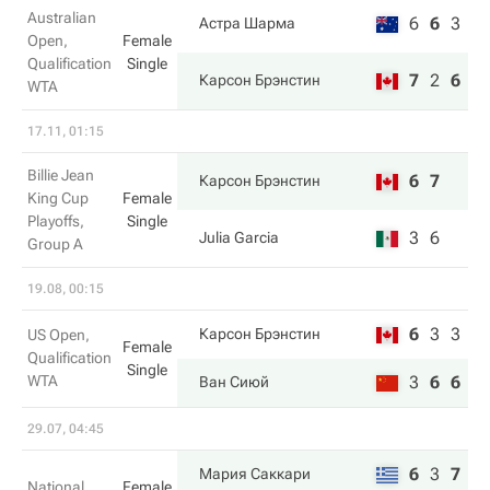
Australian
6
6
3
Астра Шарма
Open,
Female
Qualification
Single
7
2
6
Карсон Брэнстин
WTA
17.11, 01:15
Billie Jean
6
7
Карсон Брэнстин
King Cup
Female
Playoffs,
Single
3
6
Julia Garcia
Group A
19.08, 00:15
6
3
3
Карсон Брэнстин
US Open,
Female
Qualification
Single
WTA
3
6
6
Ван Сиюй
29.07, 04:45
6
3
7
Мария Саккари
National
Female