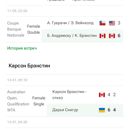
11.09, 23:50
3
4
А. Гуарачи
Э. Вейнхолд
Coupe
Female
Banque
Double
Nationale
6
6
Б. Андрееску
К. Брэнстин
История встреч
Карсон Брэнстин
14.01, 09:10
Карсон Брэнстин
-
Australian
4
2
отказ
Open,
Female
Qualification
Single
6
4
Дарья Снигур
WTA
13.01, 04:20