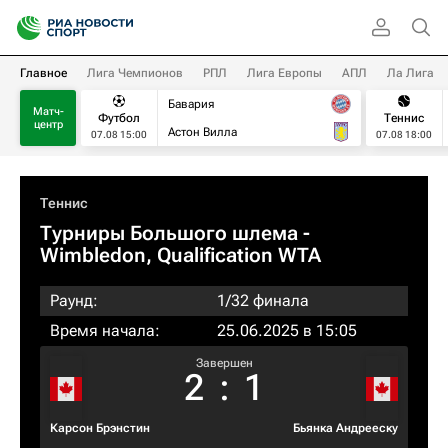
Главное
Лига Чемпионов
РПЛ
Лига Европы
АПЛ
Ла Лига
Бавария
Матч-
Футбол
Теннис
центр
Астон Вилла
07.08 15:00
07.08 18:00
Теннис
Турниры Большого шлема
-
Wimbledon, Qualification WTA
Раунд:
1/32 финала
Время начала:
25.06.2025 в 15:05
Завершен
2
:
1
Карсон Брэнстин
Бьянка Андрееску