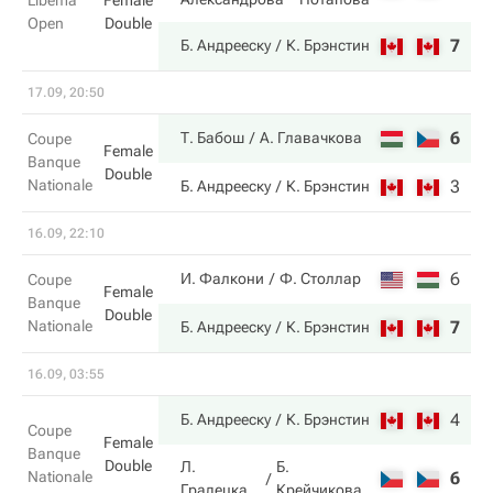
Libema
Female
Open
Double
7
7
Б. Андрееску
К. Брэнстин
17.09, 20:50
6
6
Т. Бабош
А. Главачкова
Coupe
Female
Banque
Double
Nationale
3
1
Б. Андрееску
К. Брэнстин
16.09, 22:10
6
4
И. Фалкони
Ф. Столлар
Coupe
Female
Banque
Double
Nationale
7
6
Б. Андрееску
К. Брэнстин
16.09, 03:55
4
6
Б. Андрееску
К. Брэнстин
Coupe
Female
Banque
Double
Л.
Б.
Nationale
6
3
Градецка
Крейчикова