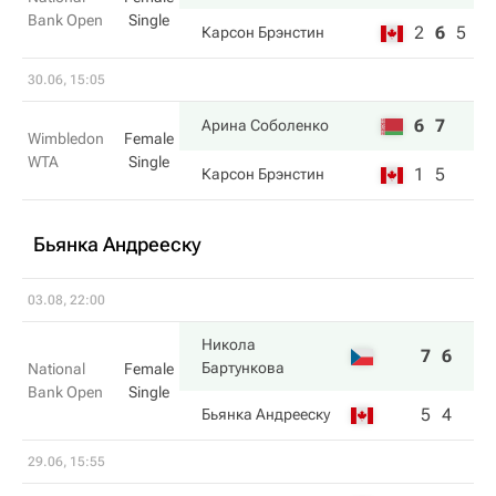
Bank Open
Single
2
6
5
Карсон Брэнстин
30.06, 15:05
6
7
Арина Соболенко
Wimbledon
Female
WTA
Single
1
5
Карсон Брэнстин
Бьянка Андрееску
03.08, 22:00
Никола
7
6
Бартункова
National
Female
Bank Open
Single
5
4
Бьянка Андрееску
29.06, 15:55