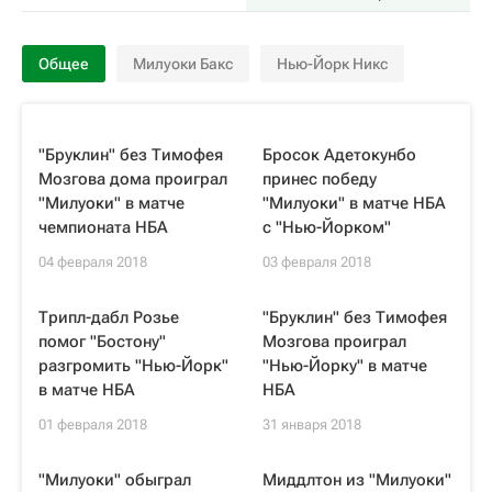
Общее
Милуоки Бакс
Нью-Йорк Никс
"Бруклин" без Тимофея
Бросок Адетокунбо
Мозгова дома проиграл
принес победу
"Милуоки" в матче
"Милуоки" в матче НБА
чемпионата НБА
с "Нью-Йорком"
04 февраля 2018
03 февраля 2018
Трипл-дабл Розье
"Бруклин" без Тимофея
помог "Бостону"
Мозгова проиграл
разгромить "Нью-Йорк"
"Нью-Йорку" в матче
в матче НБА
НБА
01 февраля 2018
31 января 2018
"Милуоки" обыграл
Миддлтон из "Милуоки"