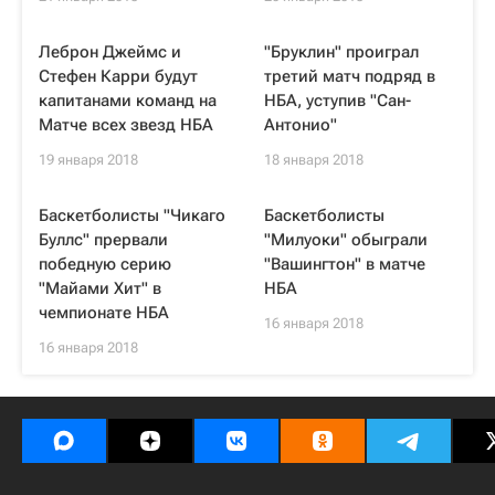
Леброн Джеймс и
"Бруклин" проиграл
Стефен Карри будут
третий матч подряд в
капитанами команд на
НБА, уступив "Сан-
Матче всех звезд НБА
Антонио"
19 января 2018
18 января 2018
Баскетболисты "Чикаго
Баскетболисты
Буллс" прервали
"Милуоки" обыграли
победную серию
"Вашингтон" в матче
"Майами Хит" в
НБА
чемпионате НБА
16 января 2018
16 января 2018