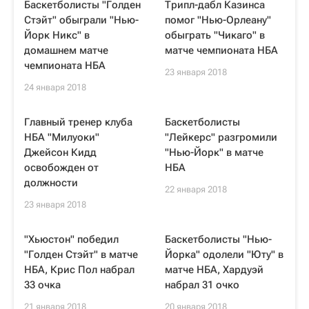
Баскетболисты "Голден
Трипл-дабл Казинса
Стэйт" обыграли "Нью-
помог "Нью-Орлеану"
Йорк Никс" в
обыграть "Чикаго" в
домашнем матче
матче чемпионата НБА
чемпионата НБА
23 января 2018
24 января 2018
Главный тренер клуба
Баскетболисты
НБА "Милуоки"
"Лейкерс" разгромили
Джейсон Кидд
"Нью-Йорк" в матче
освобожден от
НБА
должности
22 января 2018
23 января 2018
"Хьюстон" победил
Баскетболисты "Нью-
"Голден Стэйт" в матче
Йорка" одолели "Юту" в
НБА, Крис Пол набрал
матче НБА, Хардуэй
33 очка
набрал 31 очко
21 января 2018
20 января 2018