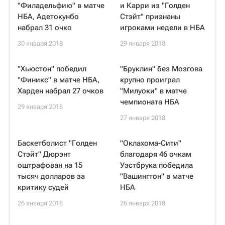
"Филадельфию" в матче
и Карри из "Голден
НБА, Адетокунбо
Стэйт" признаны
набрал 31 очко
игроками недели в НБА
30 января 2018
29 января 2018
"Хьюстон" победил
"Бруклин" без Мозгова
"Финикс" в матче НБА,
крупно проиграл
Харден набрал 27 очков
"Милуоки" в матче
чемпионата НБА
29 января 2018
27 января 2018
Баскетболист "Голден
"Оклахома-Сити"
Стэйт" Дюрэнт
благодаря 46 очкам
оштрафован на 15
Уэстбрука победила
тысяч долларов за
"Вашингтон" в матче
критику судей
НБА
26 января 2018
26 января 2018