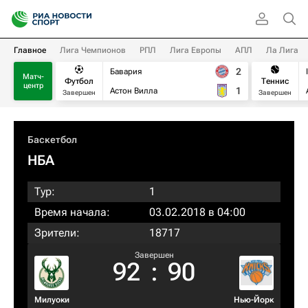
Главное
Лига Чемпионов
РПЛ
Лига Европы
АПЛ
Ла Лига
2
Бавария
Матч-
Футбол
Теннис
центр
1
Астон Вилла
Завершен
Завершен
Баскетбол
НБА
Тур:
1
Время начала:
03.02.2018 в 04:00
Зрители:
18717
Завершен
92
:
90
Милуоки
Нью-Йорк