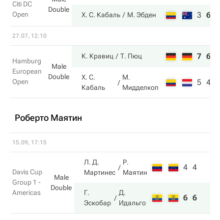
Citi DC
Double
Open
3
6
1
Х. С. Кабаль
М. Эбден
27.07, 12:10
7
6
К. Кравиц
Т. Пюц
Hamburg
Male
European
Double
Х. С.
М.
Open
5
4
Кабаль
Мидделкоп
Роберто Маятин
15.09, 17:15
Л. Д.
Р.
4
4
Davis Cup
Мартинес
Маятин
Male
Group 1 -
Double
Americas
Г.
Д.
6
6
Эскобар
Идальго