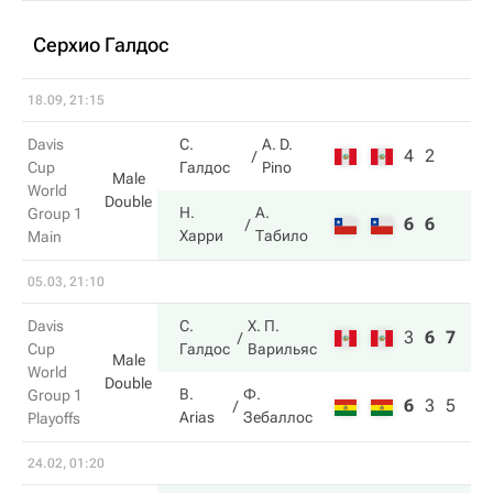
Серхио Галдос
18.09, 21:15
Davis
С.
A. D.
4
2
Cup
Галдос
Pino
Male
World
Double
Н.
А.
Group 1
6
6
Харри
Табило
Main
05.03, 21:10
Davis
С.
Х. П.
3
6
7
Cup
Галдос
Варильяс
Male
World
Double
B.
Ф.
Group 1
6
3
5
Arias
Зебаллос
Playoffs
24.02, 01:20