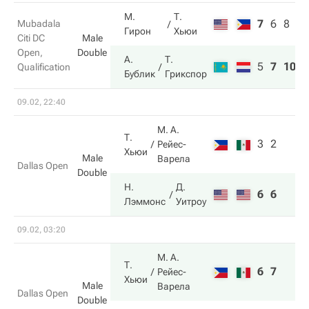
М.
Т.
7
6
8
Mubadala
Гирон
Хьюи
Citi DC
Male
Open,
Double
А.
Т.
5
7
10
Qualification
Бублик
Грикспор
09.02, 22:40
М. А.
Т.
3
2
Рейес-
Хьюи
Male
Варела
Dallas Open
Double
Н.
Д.
6
6
Лэммонс
Уитроу
09.02, 03:20
М. А.
Т.
6
7
Рейес-
Хьюи
Male
Варела
Dallas Open
Double