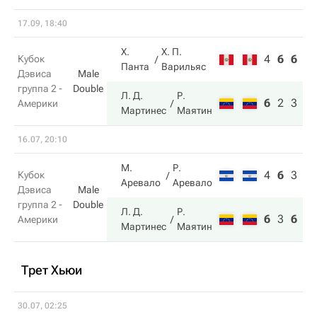
17.09, 18:40
Х.
Х. П.
4
6
6
3
Кубок
Панта
Варильяс
Дэвиса
Male
группа 2 -
Double
Л. Д.
Р.
6
2
3
6
Америки
Мартинес
Маятин
16.07, 20:10
М.
Р.
4
6
3
6
Кубок
Аревало
Аревало
Дэвиса
Male
группа 2 -
Double
Л. Д.
Р.
6
3
6
7
Америки
Мартинес
Маятин
Трет Хьюи
30.07, 02:25