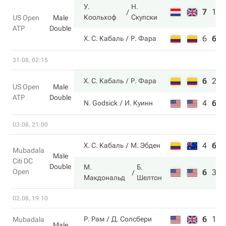
У.
Н.
7
1
6
Коольхоф
Скупски
US Open
Male
ATP
Double
6
6
3
Х. С. Кабаль
Р. Фара
31.08, 02:15
6
2
6
Х. С. Кабаль
Р. Фара
US Open
Male
ATP
Double
4
6
3
N. Godsick
И. Куинн
03.08, 21:00
4
6
8
Х. С. Кабаль
М. Эбден
Mubadala
Male
Citi DC
Double
М.
Б.
Open
6
3
1
Макдональд
Шелтон
02.08, 19:10
6
1
7
Р. Рам
Д. Солсбери
Mubadala
Male