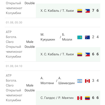
Открытый
Double
чемпионат
7
6
Х. С. Кабаль
Т. Хьюи
Колумбии
01.08, 05:30
ATP
М.
Б.
2
4
Богота.
Кукушкин
Мозли
Claro
Male
Открытый
Double
чемпионат
6
6
Х. С. Кабаль
Т. Хьюи
Колумбии
01.08, 04:10
ATP
А.
А.
3
4
Богота.
Молтени
Шамасдин
Claro
Male
Открытый
Double
чемпионат
6
6
С. Галдос
Р. Маятин
Колумбии