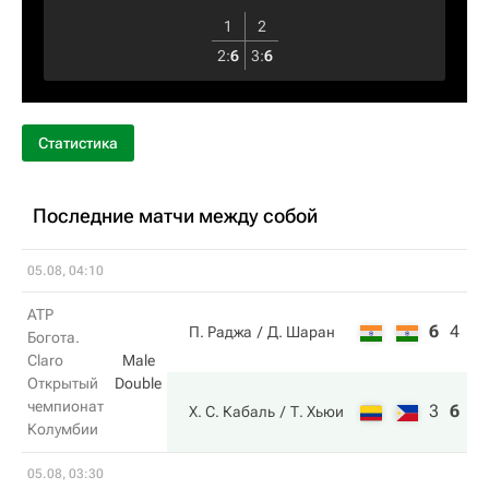
1
2
2
:
6
3
:
6
Статистика
Последние матчи между собой
05.08, 04:10
ATP
6
4
7
П. Раджа
Д. Шаран
Богота.
Claro
Male
Открытый
Double
чемпионат
3
6
1
Х. С. Кабаль
Т. Хьюи
Колумбии
05.08, 03:30