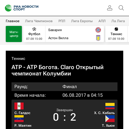
Главное
Лига Чемпионов
РПЛ
Лига Европы
АПЛ
Ла Лига
Бавария
Матч-
Футбол
Теннис
центр
Астон Вилла
07.08 15:00
07.08 18:00
Теннис
ATP
- ATP Богота. Claro Открытый
чемпионат Колумбии
Раунд:
Финал
Время начала:
06.08.2017 в 04:15
Завершен
С. Галдос
Х. С. Кабаль
0
:
2
Р. Маятин
Т. Хьюи