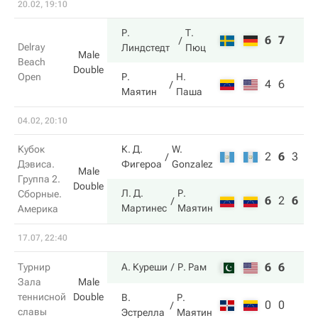
20.02, 19:10
Р.
Т.
6
7
Delray
Линдстедт
Пюц
Male
Beach
Double
Open
Р.
Н.
4
6
Маятин
Паша
04.02, 20:10
Кубок
К. Д.
W.
2
6
3
Дэвиса.
Фигероа
Gonzalez
Male
Группа 2.
Double
Л. Д.
Р.
Сборные.
6
2
6
Мартинес
Маятин
Америка
17.07, 22:40
6
6
Турнир
А. Куреши
Р. Рам
Зала
Male
теннисной
Double
В.
Р.
0
0
славы
Эстрелла
Маятин