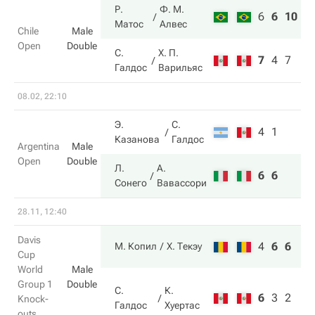
Р.
Ф. М.
6
6
10
Матос
Алвес
Chile
Male
Open
Double
С.
Х. П.
7
4
7
Галдос
Варильяс
08.02, 22:10
Э.
С.
4
1
Казанова
Галдос
Argentina
Male
Open
Double
Л.
А.
6
6
Сонего
Вавассори
28.11, 12:40
Davis
4
6
6
М. Копил
Х. Текэу
Cup
World
Male
Group 1
Double
С.
К.
6
3
2
Knock-
Галдос
Хуертас
outs