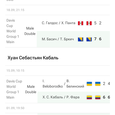
18.09, 21:15
Davis
5
2
С. Галдос
Х. Панта
Cup
Male
World
Double
Group 1
7
6
М. Басич
Т. Бркич
Main
Хуан Себастьян Кабаль
15.09, 10:15
I.
В.
Davis Cup
2
4
Beloborodko
Белинский
World
Male
Group 1
Double
6
6
Х. С. Кабаль
Р. Фара
Main
01.09, 19:50