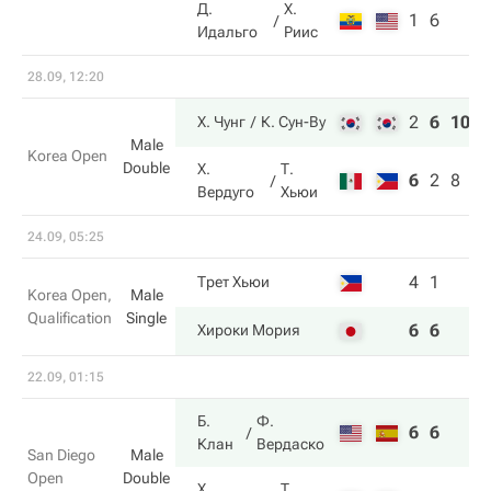
Д.
Х.
1
6
Идальго
Риис
28.09, 12:20
2
6
10
Х. Чунг
К. Сун-Ву
Male
Korea Open
Double
Х.
Т.
6
2
8
Вердуго
Хьюи
24.09, 05:25
4
1
Трет Хьюи
Korea Open,
Male
Qualification
Single
6
6
Хироки Мория
22.09, 01:15
Б.
Ф.
6
6
Клан
Вердаско
San Diego
Male
Open
Double
Х.
Т.