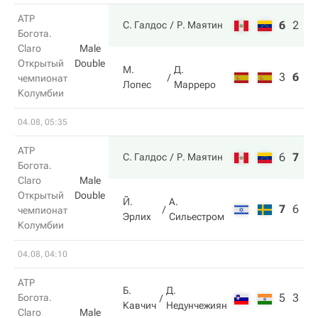
ATP
6
2
1
С. Галдос
Р. Маятин
Богота.
Claro
Male
Открытый
Double
М.
Д.
3
6
9
чемпионат
Лопес
Марреро
Колумбии
04.08, 05:35
ATP
6
7
1
С. Галдос
Р. Маятин
Богота.
Claro
Male
Открытый
Double
Й.
А.
7
6
7
чемпионат
Эрлих
Сильестром
Колумбии
04.08, 04:10
ATP
Б.
Д.
5
3
Богота.
Кавчич
Недунчежиян
Claro
Male