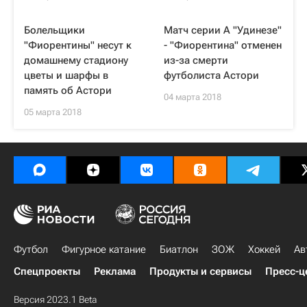
Болельщики
Матч серии A "Удинезе"
"Фиорентины" несут к
- "Фиорентина" отменен
домашнему стадиону
из-за смерти
цветы и шарфы в
футболиста Астори
память об Астори
04 марта 2018
05 марта 2018
Футбол
Фигурное катание
Биатлон
ЗОЖ
Хоккей
Ав
Спецпроекты
Реклама
Продукты и сервисы
Пресс-ц
Версия 2023.1 Beta