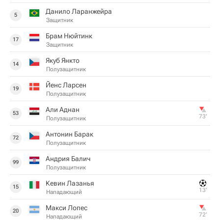
Данило Ларанжейра
5
Защитник
Брам Нюйтинк
17
Защитник
Якуб Янкто
14
Полузащитник
Йенс Ларсен
19
Полузащитник
Али Аднан
53
73‎’‎
Полузащитник
Антонин Барак
72
Полузащитник
Андрия Балич
99
Полузащитник
Кевин Лазанья
15
13‎’‎
Нападающий
Макси Лопес
20
72‎’‎
Нападающий