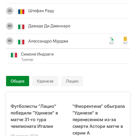
Штефан Раду
26
Давиде Ди Дженнаро
88
Алессандро Мурджа
96
60‎’‎
90‎’‎
Симоне Индзаги
Тренер
Общее
Удинезе
Лацио
Футболисты "Лацио"
"Фиорентина" обыграла
победили "Удинезе" в
"Удинезе" в
матче 31-го тура
перенесенном из-за
чемпионата Италии
смерти Астори матче в
серии A
08 апреля 2018