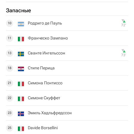
Запасные
Родриго де Пауль
10
72‎’‎
Франческо Зампано
11
Сванте Ингельссон
13
73‎’‎
Стипе Перица
18
Симона Понтиссо
21
Симоне Скуффет
22
Эмиль Хадльфредссон
23
Davide Borsellini
25