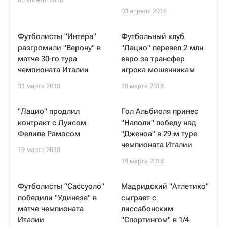
03 апреля 2018
Футболисты "Интера"
Футбольный клуб
разгромили "Верону" в
"Лацио" перевел 2 млн
матче 30-го тура
евро за трансфер
чемпионата Италии
игрока мошенникам
31 марта 2018
28 марта 2018
"Лацио" продлил
Гол Альбиоля принес
контракт с Луисом
"Наполи" победу над
Фелипе Рамосом
"Дженоа" в 29-м туре
чемпионата Италии
19 марта 2018
19 марта 2018
Футболисты "Сассуоло"
Мадридский "Атлетико"
победили "Удинезе" в
сыграет с
матче чемпионата
лиссабонским
Италии
"Спортингом" в 1/4