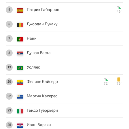
Патрик Габаррон
4
46‎’‎
Джордан Лукаку
5
Нани
7
Душан Баста
8
Уоллес
13
Фелипе Кайседо
20
72‎’‎
75‎’‎
Мартин Касерес
22
Гвидо Гуеррьери
23
Иван Варгич
25