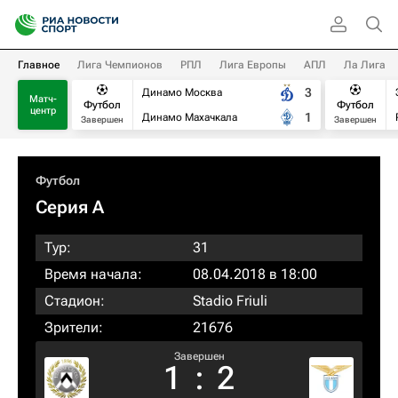
Главное
Лига Чемпионов
РПЛ
Лига Европы
АПЛ
Ла Лига
3
Динамо Москва
Матч-
Футбол
Футбол
центр
1
Динамо Махачкала
Завершен
Завершен
Футбол
Серия А
Тур:
31
Время начала:
08.04.2018 в 18:00
Стадион:
Stadio Friuli
Зрители:
21676
Завершен
1
:
2