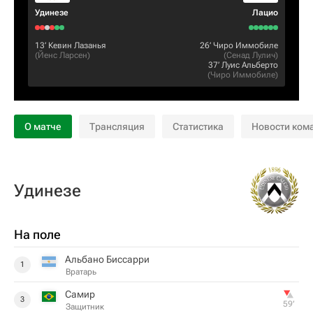
Удинезе
Лацио
13‎’‎
Кевин Лазанья
26‎’‎
Чиро Иммобиле
(
Йенс Ларсен
)
(
Сенад Лулич
)
37‎’‎
Луис Альберто
(
Чиро Иммобиле
)
О матче
Трансляция
Статистика
Новости ком
Удинезе
На поле
Альбано Биccарри
1
Вратарь
Самир
3
59‎’‎
Защитник