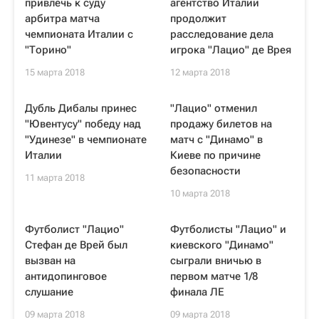
привлечь к суду
агентство Италии
арбитра матча
продолжит
чемпионата Италии с
расследование дела
"Торино"
игрока "Лацио" де Врея
15 марта 2018
12 марта 2018
Дубль Дибалы принес
"Лацио" отменил
"Ювентусу" победу над
продажу билетов на
"Удинезе" в чемпионате
матч с "Динамо" в
Италии
Киеве по причине
безопасности
11 марта 2018
10 марта 2018
Футболист "Лацио"
Футболисты "Лацио" и
Стефан де Врей был
киевского "Динамо"
вызван на
сыграли вничью в
антидопинговое
первом матче 1/8
слушание
финала ЛЕ
09 марта 2018
09 марта 2018