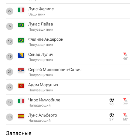
Луис Фелипе
27
Защитник
Лукас Лейва
6
Полузащитник
Фелипе Андерсон
10
Полузащитник
Сенад Лулич
19
46‎’‎
Полузащитник
Сергей Милинкович-Савич
21
Полузащитник
Адам Марушич
77
Полузащитник
Чиро Иммобиле
17
26‎’‎
72‎’‎
Нападающий
Луис Альберто
18
37‎’‎
60‎’‎
Нападающий
Запасные