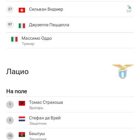
Сильван Видмер
27
59‎’‎
Джузеппе Пеццелла
97
Массимо Оддо
Тренер
Лацио
На поле
Томас Стракоша
1
Вратарь
Стефан де Врей
3
Защитник
Баштуш
15
Защитник