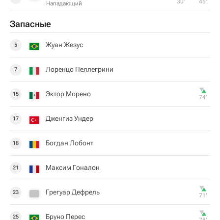
30‎’‎
45‎’‎
Нападающий
Запасные
Жуан Жезус
5
Лоренцо Пеллегрини
7
Эктор Морено
15
74‎’‎
Дженгиз Ундер
17
Богдан Лoбoнт
18
Максим Гоналон
21
Грегуар Дефрель
23
71‎’‎
Бруно Перес
25