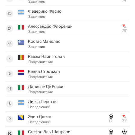
74‎’‎
Защитник
Федерико Фасио
20
Защитник
Алессандро Флоренци
24
78‎’‎
Защитник
Костас Манолас
44
Защитник
Раджа Наингголан
4
Полузащитник
Кевин Стротман
6
Полузащитник
Даниеле Де Росси
16
Полузащитник
Диего Перотти
8
Нападающий
Эдин Джеко
9
12‎’‎
71‎’‎
Нападающий
Стефан Эль-Шаарави
92