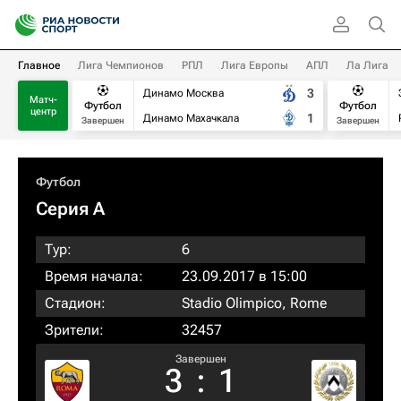
Главное
Лига Чемпионов
РПЛ
Лига Европы
АПЛ
Ла Лига
3
Динамо Москва
Матч-
Футбол
Футбол
центр
1
Динамо Махачкала
Завершен
Завершен
Футбол
Серия А
Тур:
6
Время начала:
23.09.2017 в 15:00
Стадион:
Stadio Olimpico, Rome
Зрители:
32457
Завершен
3
:
1