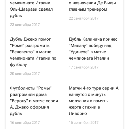
чемпионате Италии,
о назначении Де Бьязи
Эль-Шаарави сделал
главным тренером
дубль
22 сентября 2017
23 сентября 2017
Дубль Джеко помог
Дубль Калинича принес
"Роме" разгромить
"Милану" победу над
"Беневенто" в матче
"Удинезе" в матче
чемпионата Италии по
чемпионата Италии
футболу
17 сентября 2017
20 сентября 2017
Футболисты "Ромы"
Матчи 4-го тура серии А
разгромили дома
начнутся с минуты
"Верону" в матче серии
молчания в память
А, Джеко оформил
жертв стихии в
дубль
Ливорно
16 сентября 2017
16 сентября 2017