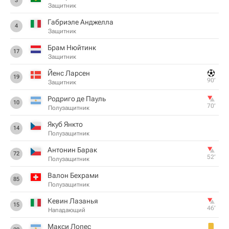
3
Защитник
Габриэле Анджелла
4
Защитник
Брам Нюйтинк
17
Защитник
Йенс Ларсен
19
90‎’‎
Защитник
Родриго де Пауль
10
70‎’‎
Полузащитник
Якуб Янкто
14
Полузащитник
Антонин Барак
72
52‎’‎
Полузащитник
Валон Бехрами
85
Полузащитник
Кевин Лазанья
15
46‎’‎
Нападающий
Макси Лопес