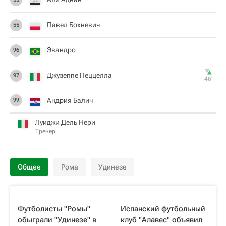
Павел Бохневич
55
Эвандро
96
Джузеппе Пеццелла
97
46‎’‎
Андрия Балич
99
Луиджи Дель Нери
Тренер
Общее
Рома
Удинезе
Футболисты "Ромы"
Испанский футбольный
обыграли "Удинезе" в
клуб "Алавес" объявил