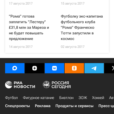
17 августа 2017
15 августа 2017
"Рома" готова
Футболку экс-капитана
заплатить "Лестеру"
футбольного клуба
£31,8 млн за Мареза и
"Рома" Франческо
не будет повышать
Тотти запустили в
предложение
космос
14 августа 2017
02 августа 2017
Футбол
Фигурное катание
Биатлон
ЗОЖ
Хоккей
Ав
Спецпроекты
Реклама
Продукты и сервисы
Пресс-ц