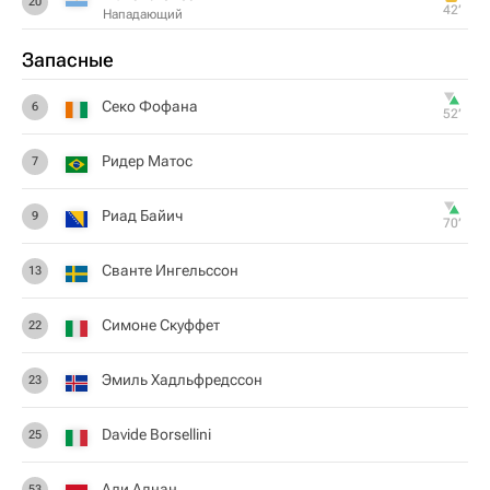
20
42‎’‎
Нападающий
Запасные
Секо Фофана
6
52‎’‎
Ридер Матос
7
Риад Байич
9
70‎’‎
Сванте Ингельссон
13
Симоне Скуффет
22
Эмиль Хадльфредссон
23
Davide Borsellini
25
Али Аднан
53