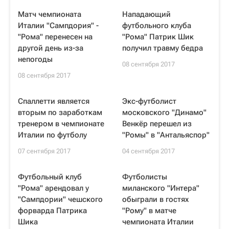
Матч чемпионата
Нападающий
Италии "Сампдория" -
футбольного клуба
"Рома" перенесен на
"Рома" Патрик Шик
другой день из-за
получил травму бедра
непогоды
08 сентября 2017
08 сентября 2017
Спаллетти является
Экс-футболист
вторым по заработкам
московского "Динамо"
тренером в чемпионате
Венкёр перешел из
Италии по футболу
"Ромы" в "Антальяспор"
07 сентября 2017
04 сентября 2017
Футбольный клуб
Футболисты
"Рома" арендовал у
миланского "Интера"
"Сампдории" чешского
обыграли в гостях
форварда Патрика
"Рому" в матче
Шика
чемпионата Италии