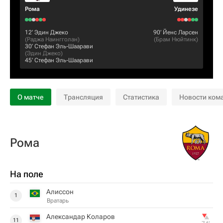
Рома
Удинезе
12‎’‎
Эдин Джеко
90‎’‎
Йенс Ларсен
(
Раджа Наингголан
)
(
Брам Нюйтинк
)
30‎’‎
Стефан Эль-Шаарави
(
Эдин Джеко
)
45‎’‎
Стефан Эль-Шаарави
О матче
Трансляция
Статистика
Новости ком
Рома
На поле
Алиссон
1
Вратарь
Александaр Коларов
11