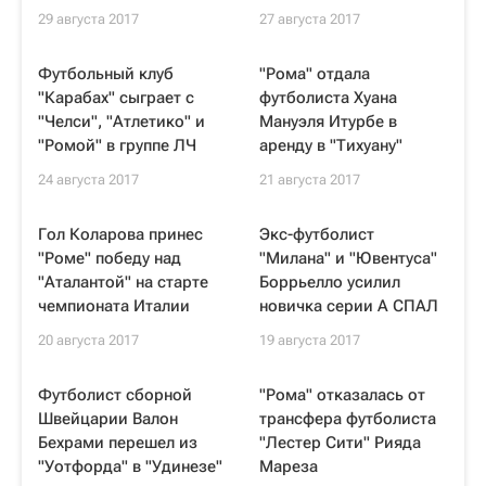
29 августа 2017
27 августа 2017
Футбольный клуб
"Рома" отдала
"Карабах" сыграет с
футболиста Хуана
"Челси", "Атлетико" и
Мануэля Итурбе в
"Ромой" в группе ЛЧ
аренду в "Тихуану"
24 августа 2017
21 августа 2017
Гол Коларова принес
Экс-футболист
"Роме" победу над
"Милана" и "Ювентуса"
"Аталантой" на старте
Боррьелло усилил
чемпионата Италии
новичка серии А СПАЛ
20 августа 2017
19 августа 2017
Футболист сборной
"Рома" отказалась от
Швейцарии Валон
трансфера футболиста
Бехрами перешел из
"Лестер Сити" Рияда
"Уотфорда" в "Удинезе"
Мареза