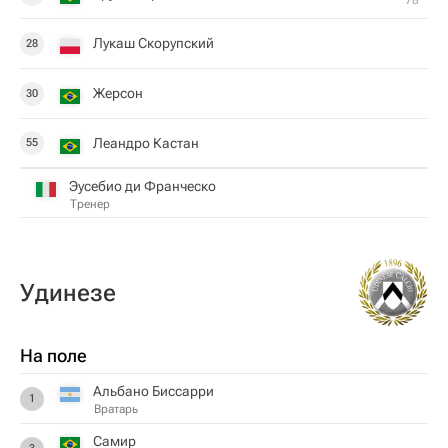
78‎’‎
Лукаш Скорупский
28
Жерсон
30
Леандро Кастан
55
Эусебио ди Франческо
Тренер
Удинезе
На поле
Альбано Биccарри
1
Вратарь
Самир