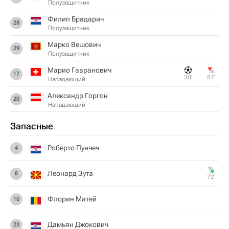
Полузащитник
Филип Брадарич
28
Полузащитник
Марко Вешович
29
Полузащитник
Марио Гавранович
17
30‎’‎
87‎’‎
Нападающий
Александр Горгон
20
Нападающий
Запасные
Роберто Пунчеч
4
Леонард Зута
8
72‎’‎
Флорин Матей
10
Дамьян Джокович
23