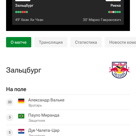
Зальцбург
Риека
49‎’‎
Хван Хи Чхан
30‎’‎
Марио Гавранович
О матче
Трансляция
Статистика
Новости ком
Зальцбург
На поле
Александр Вальке
33
Вратарь
Пауло Миранда
3
Защитник
Дуе Чалета-Цар
5
Защитник