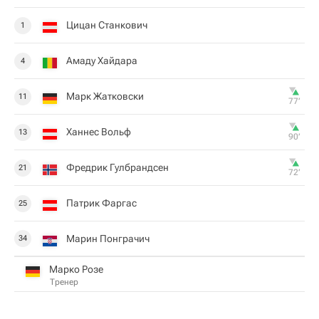
Цицан Станкович
1
Амаду Хайдара
4
Марк Жатковски
11
77‎’‎
Ханнес Вольф
13
90‎’‎
Фредрик Гулбрандсен
21
72‎’‎
Патрик Фаргас
25
Марин Понграчич
34
Марко Розе
Тренер