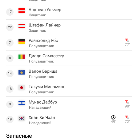
Андреас Ульмер
17
Защитник
Штефан Лайнер
22
Защитник
Рэйнхольд Ябо
7
77‎’‎
Полузащитник
Диади Самассеку
8
Полузащитник
Валон Бериша
14
Полузащитник
Такуми Минамино
18
Полузащитник
Мунас Даббур
9
90‎’‎
Нападающий
Хван Хи Чхан
19
49‎’‎
72‎’‎
Нападающий
Запасные