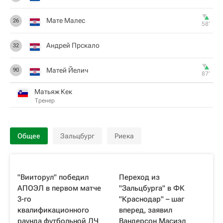
Мате Малес
26
58‎’‎
Андрей Прскало
32
Матей Йелич
90
87‎’‎
Матьяж Кек
Тренер
Общее
Зальцбург
Риека
"Вииторул" победил
Переход из
АПОЭЛ в первом матче
"Зальцбурга" в ФК
3-го
"Краснодар" – шаг
квалификационного
вперед, заявил
раунда футбольной ЛЧ
Вандерсон Масиэл