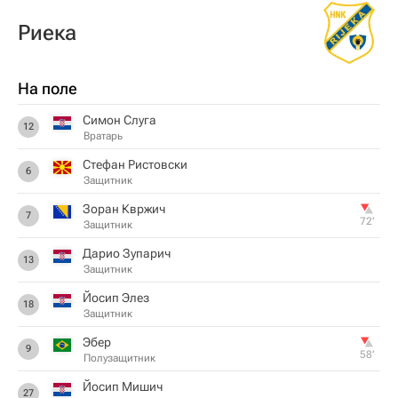
Риека
На поле
Симон Слуга
12
Вратарь
Стефан Ристовски
6
Защитник
Зоран Квржич
7
72‎’‎
Защитник
Дарио Зупарич
13
Защитник
Йосип Элез
18
Защитник
Эбер
9
58‎’‎
Полузащитник
Йосип Мишич
27