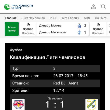
Главное
Лига Чемпионов
РПЛ
Лига Европы
АПЛ
Ла Лига
3
Динамо Москва
Матч-
Футбол
Футбол
центр
1
Динамо Махачкала
Завершен
Завершен
Футбол
Квалификация Лиги чемпионов
Тур:
3
Время начала:
26.07.2017 в 18:45
Стадион:
Red Bull Arena
Зрители:
12714
Завершен
1
:
1