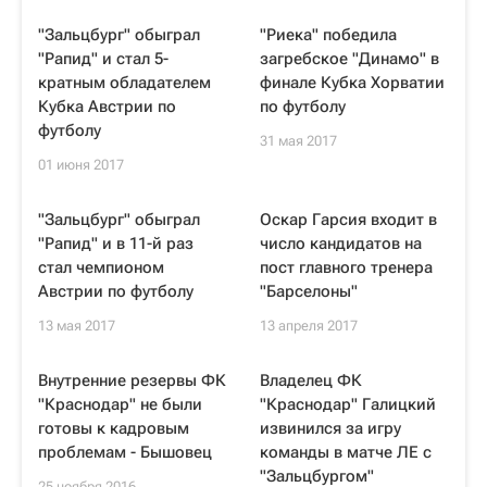
"Зальцбург" обыграл
"Риека" победила
"Рапид" и стал 5-
загребское "Динамо" в
кратным обладателем
финале Кубка Хорватии
Кубка Австрии по
по футболу
футболу
31 мая 2017
01 июня 2017
"Зальцбург" обыграл
Оскар Гарсия входит в
"Рапид" и в 11-й раз
число кандидатов на
стал чемпионом
пост главного тренера
Австрии по футболу
"Барселоны"
13 мая 2017
13 апреля 2017
Внутренние резервы ФК
Владелец ФК
"Краснодар" не были
"Краснодар" Галицкий
готовы к кадровым
извинился за игру
проблемам - Бышовец
команды в матче ЛЕ с
"Зальцбургом"
25 ноября 2016