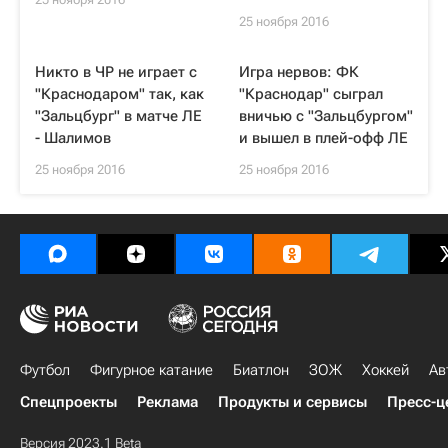
25 ноября 2016
Никто в ЧР не играет с
Игра нервов: ФК
"Краснодаром" так, как
"Краснодар" сыграл
"Зальцбург" в матче ЛЕ
вничью с "Зальцбургом"
- Шалимов
и вышел в плей-офф ЛЕ
25 ноября 2016
25 ноября 2016
Футбол
Фигурное катание
Биатлон
ЗОЖ
Хоккей
Ав
Спецпроекты
Реклама
Продукты и сервисы
Пресс-ц
Версия 2023.1 Beta