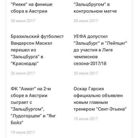
"Риеке" на финише
"Зальцбругом" в
сбора в Австрии
контрольном матче
30 июня 2017
28 июня 2017
Бразильский футболист
УЕФА допустил
Вандерсон Масиэл
"Зальцбург" и "Лейпциг"
перешел из
до участия в Лиге
"Зальцбурга" в
чемпионов
"Краснодар"
сезона-2017/18
26 июня 2017
20 июня 2017
ФК "Ахмат" на 2-м
Оскар Гарсия
сборе в Австрии
официально объявлен
сыграет с
новым главным
"Зальцбургом",
тренером "Сент-Этьена"
"Лудогорцем" и "Янг
15 июня 2017
Бойз"
19 июня 2017