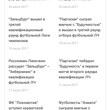
26 июля 2017
23 июля 2017
"Зальцбург" вышел в
"Партизан" сыграл
третий
вничью с "Будучностью"
квалификационный
и вышел в третий раунд
раунд футбольной Лиги
отбора футбольной ЛЧ
чемпионов
18 июля 2017
19 июля 2017
Россиянин Лапочкин
"Партизан" победил
рассудит "Зальцбург" –
"Будучность" в первом
"Хибернианс" в
матче второго раунда
квалификации
квалификации ЛЧ
футбольной ЛЧ
11 июля 2017
17 июля 2017
ФК "Локомотив"
Футболисты "Ахмата"
уступил хорватской
сыграли вничью с