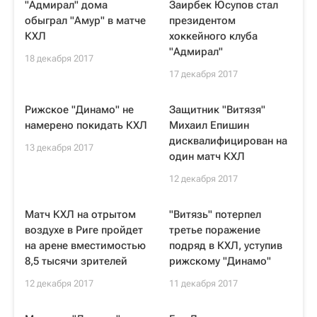
"Адмирал" дома
Заирбек Юсупов стал
обыграл "Амур" в матче
президентом
КХЛ
хоккейного клуба
"Адмирал"
18 декабря 2017
17 декабря 2017
Рижское "Динамо" не
Защитник "Витязя"
намерено покидать КХЛ
Михаил Епишин
дисквалифицирован на
13 декабря 2017
один матч КХЛ
12 декабря 2017
Матч КХЛ на отрытом
"Витязь" потерпел
воздухе в Риге пройдет
третье поражение
на арене вместимостью
подряд в КХЛ, уступив
8,5 тысячи зрителей
рижскому "Динамо"
12 декабря 2017
11 декабря 2017