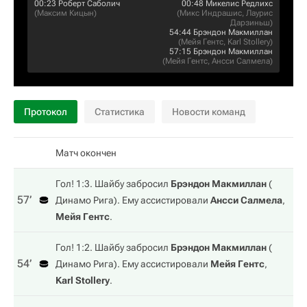
00:23
Роберт Саболич
00:48
Микелис Редлихс
(
Максим Кицын
)
(
Микс Индрашис
,
Лаурис
Дарзиньш
)
54:44
Брэндон Макмиллан
(
Мейя Гентс
,
Karl Stollery
)
57:15
Брэндон Макмиллан
(
Мейя Гентс
,
Ансси Салмела
)
Протокол
Статистика
Новости команд
Матч окончен
Гол! 1:3. Шайбу забросил
Брэндон Макмиллан
(
57‎’‎
Динамо Рига
). Ему ассистировали
Ансси Салмела
,
Мейя Гентс
.
Гол! 1:2. Шайбу забросил
Брэндон Макмиллан
(
54‎’‎
Динамо Рига
). Ему ассистировали
Мейя Гентс
,
Karl Stollery
.