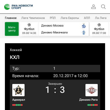
Главное
Лига Чемпионов
РПЛ
Лига Европы
АПЛ
Ла Лига
Динамо Москва
Матч-
Футбол
Футбол
центр
Динамо Махачкала
09.08 14:30
09.08 17:00
Хоккей
КХЛ
Тур:
1
Время начала:
20.12.2017 в 12:00
Завершен
1
:
3
Адмирал
Динамо Рига