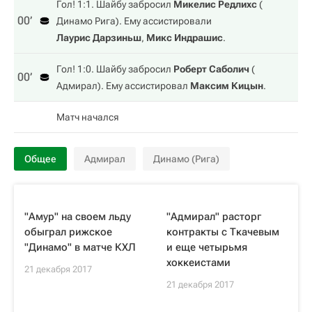
Гол! 1:1. Шайбу забросил
Микелис Редлихс
(
00‎’‎
Динамо Рига
). Ему ассистировали
Лаурис Дарзиньш
,
Микс Индрашис
.
Гол! 1:0. Шайбу забросил
Роберт Саболич
(
00‎’‎
Адмирал
). Ему ассистировал
Максим Кицын
.
Матч начался
Общее
Адмирал
Динамо (Рига)
"Амур" на своем льду
"Адмирал" расторг
обыграл рижское
контракты с Ткачевым
"Динамо" в матче КХЛ
и еще четырьмя
хоккеистами
21 декабря 2017
21 декабря 2017