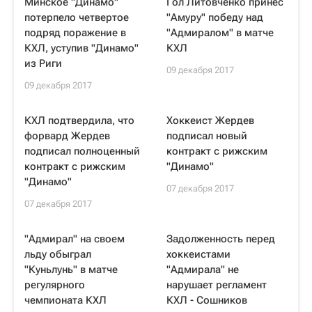
Минское "Динамо"
Гол Литовченко принес
потерпело четвертое
"Амуру" победу над
подряд поражение в
"Адмиралом" в матче
КХЛ, уступив "Динамо"
КХЛ
из Риги
09 декабря 2017
09 декабря 2017
КХЛ подтвердила, что
Хоккеист Жердев
форвард Жердев
подписал новый
подписал полноценный
контракт с рижским
контракт с рижским
"Динамо"
"Динамо"
07 декабря 2017
07 декабря 2017
"Адмирал" на своем
Задолженность перед
льду обыграл
хоккеистами
"Куньлунь" в матче
"Адмирала" не
регулярного
нарушает регламент
чемпионата КХЛ
КХЛ - Сошников