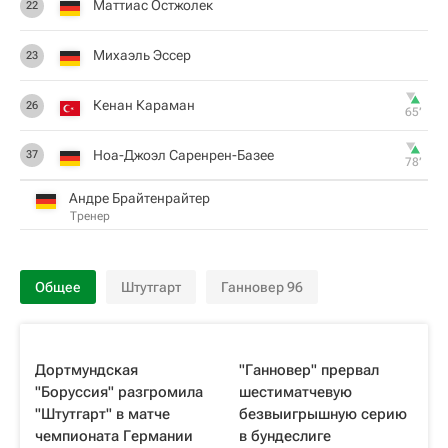
Маттиас Остжолек
22
Михаэль Эссер
23
Кенан Караман
26
65‎’‎
Ноа-Джоэл Саренрен-Базее
37
78‎’‎
Андре Брайтенрайтер
Тренер
Общее
Штутгарт
Ганновер 96
Дортмундская
"Ганновер" прервал
"Боруссия" разгромила
шестиматчевую
"Штутгарт" в матче
безвыигрышную серию
чемпионата Германии
в бундеслиге