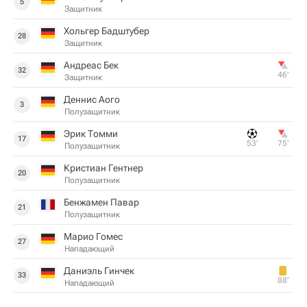
5
Защитник
Хольгер Бадштубер
28
Защитник
Андреас Бек
32
46‎’‎
Защитник
Деннис Аого
3
Полузащитник
Эрик Томми
17
53‎’‎
75‎’‎
Полузащитник
Кристиан Гентнер
20
Полузащитник
Бенжамен Павар
21
Полузащитник
Марио Гомес
27
Нападающий
Даниэль Гинчек
33
88‎’‎
Нападающий