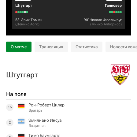
Штутгарт
Ганновер
53‎’‎
Эрик Томми
90‎’‎
Никлас Фюллькруг
(
Деннис Аого
)
(
Миико Алборнос
)
О матче
Трансляция
Статистика
Новости ком
Штутгарт
На поле
Рон-Роберт Цилер
16
Вратарь
Эмилиано Инсуа
2
Защитник
Тимо Баумгартл