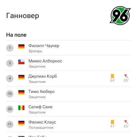
Ганновер
На поле
Филипп Чаунер
1
Вратарь
Миико Алборнос
3
Защитник
Джулиан Корб
4
64‎’‎
85‎’‎
Защитник
Тимо Хюберс
15
Защитник
Салиф Сане
20
Защитник
Феликс Клаус
11
41‎’‎
65‎’‎
Полузащитник