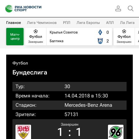
Главное
Лига Чемпионов
РПЛ
Лига Европы
АПЛ
Ла Лига
0
Крылья Советов
Матч-
Футбол
Футбол
центр
2
Балтика
Завершен
Завершен
Футбол
Бундеслига
Тур:
30
Время начала:
14.04.2018 в 15:30
Стадион:
Mercedes-Benz Arena
Зрители:
57131
Завершен
1
:
1