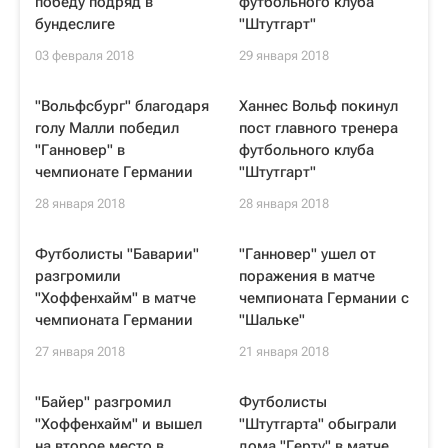
победу подряд в
футбольного клуба
бундеслиге
"Штутгарт"
03 февраля 2018
29 января 2018
"Вольфсбург" благодаря
Ханнес Вольф покинул
голу Малли победил
пост главного тренера
"Ганновер" в
футбольного клуба
чемпионате Германии
"Штутгарт"
28 января 2018
28 января 2018
Футболисты "Баварии"
"Ганновер" ушел от
разгромили
поражения в матче
"Хоффенхайм" в матче
чемпионата Германии с
чемпионата Германии
"Шальке"
27 января 2018
21 января 2018
"Байер" разгромил
Футболисты
"Хоффенхайм" и вышел
"Штутгарта" обыграли
на второе место в
дома "Герту" в матче