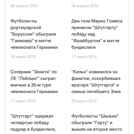
08 апреля 2018
06 апреля 2018
Футболисты
Два гола Марио Гомеса
дортмундской
принесли "Штутгарту"
"Боруссии" обыграли
победу над
"Ганновер" в матче
"Фрайбургом" в матче
чемпионата Германии
бундеслиги
18 марта 2018
17 марта 2018
Соперник "Зенита" по
"Кельн" извинился за
ЛЕ "Лейпциг" сыграл
фанатов, оскорбивших
вничью в 26-м туре
вратаря "Штутгарта" и
чемпионата Германии
семью погибшего Энке
11 марта 2018
05 марта 2018
"Штутгарт" одержал
Футболисты "Шальке"
четвертую победу
обыграли "Герту" и
подряд в бундеслиге,
вышли на второе место