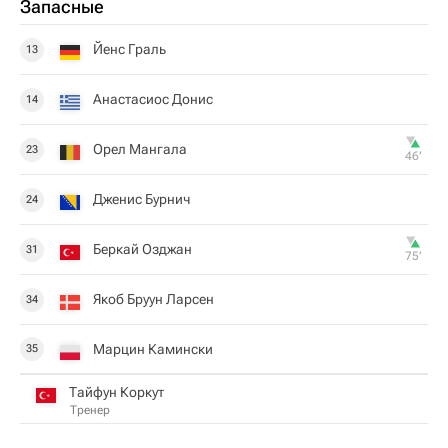
Запасные
Йенс Граль
13
Анастасиос Донис
14
Орел Мангала
23
46‎’‎
Дженис Бурнич
24
Беркай Озджан
31
75‎’‎
Якоб Бруун Ларсен
34
Марцин Камински
35
Тайфун Коркут
Тренер