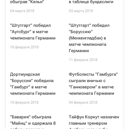
обыграв "Кельн"
в таблице бундеслиги
04 марта 2018
03 марта 2018
"Штутгарт" победил
"Штутгарт" победил
"Аугсбург" в матче
"Боруссию"
чемпионата Германии
(Менхенгладбах) в
матче чемпионата
18 февраля 2018
Германии
11 февраля 2018
Дортмундская
Футболисты "Гамбурга"
"Боруссия" победила
сыграли вничью с
"Гамбург" в матче
"Ганновером" в матче
чемпионата Германии
чемпионата Германии
10 февраля 2018
04 февраля 2018
"Бавария" обыграла
Тайфун Коркут назначен
"Майнц" и одержала 8
главным тренером