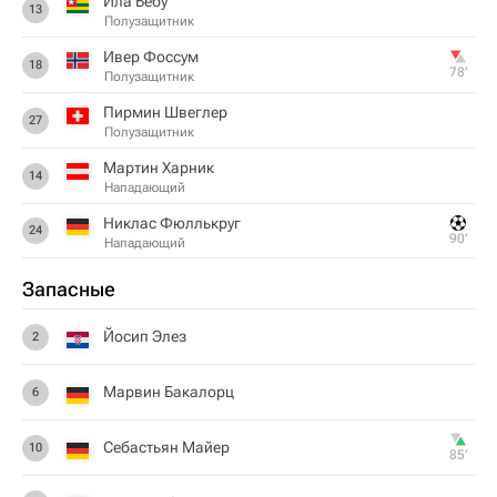
Ила Бебу
13
Полузащитник
Ивер Фоссум
18
78‎’‎
Полузащитник
Пирмин Швеглер
27
Полузащитник
Мартин Харник
14
Нападающий
Никлас Фюллькруг
24
90‎’‎
Нападающий
Запасные
Йосип Элез
2
Марвин Бакалорц
6
Себастьян Майер
10
85‎’‎