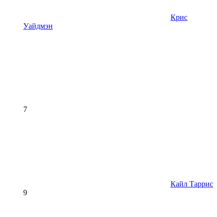
Крис
Уайдмэн
7
Кайл Таррис
9