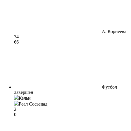
А. Корнеева
3
4
6
6
Футбол
Завершен
Кельн
Реал Сосьедад
2
0