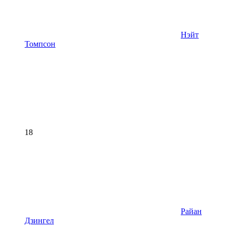
Нэйт
Томпсон
18
Райан
Дзингел