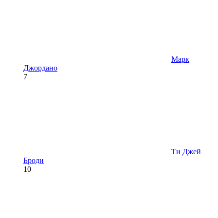
Марк
Джордано
7
Ти Джей
Броди
10