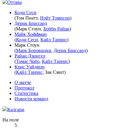
Оттава
Коди Сеси
(
Том Пиатт
,
Нэйт Томпсон
)
Дерик Брассард
(
Марк Стоун
,
Бобби Райан
)
Майк Хоффман
(
Коди Сеси
,
Кайл Таррис
)
Марк Стоун
(
Марк Боровицки
,
Дерик Брассард
)
Райан Дзингел
(
Томас Чабо
,
Кайл Таррис
)
Крис Уайдмэн
(
Кайл Таррис
,
Зак Смит
)
О матче
Протокол
Статистика
Новости команд
Калгари
На поле
5