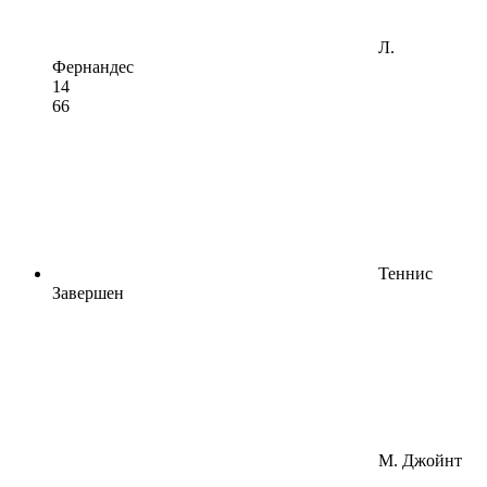
Л.
Фернандес
1
4
6
6
Теннис
Завершен
М. Джойнт