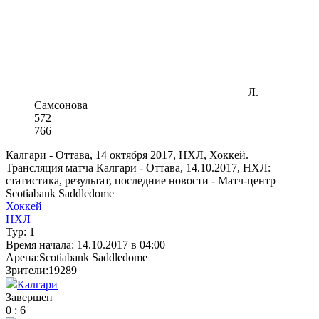
Л.
Самсонова
5
7
2
7
6
6
Калгари - Оттава, 14 октября 2017, НХЛ, Хоккей.
Трансляция матча Калгари - Оттава, 14.10.2017, НХЛ:
статистика, результат, последние новости - Матч-центр
Scotiabank Saddledome
Хоккей
НХЛ
Тур:
1
Время начала:
14.10.2017 в 04:00
Арена:
Scotiabank Saddledome
Зрители:
19289
Калгари
Завершен
0
:
6