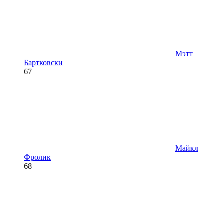
Мэтт
Бартковски
67
Майкл
Фролик
68