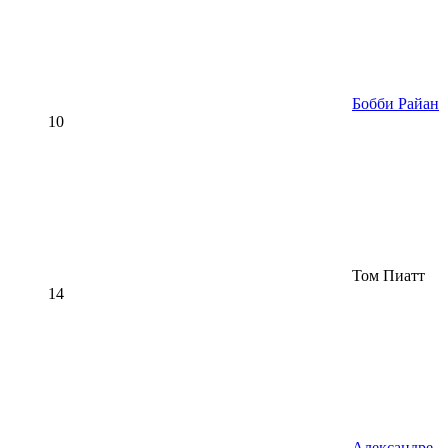
Бобби Райан
10
Том Пиатт
14
Александре