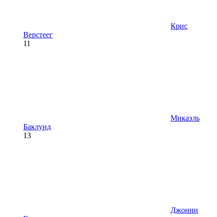
Крис
Верстеег
11
Микаэль
Баклунд
13
Джонни