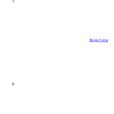
5
Коди Сеси
6