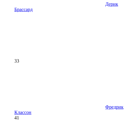
Дерик
Брассард
33
Фредрик
Классон
41