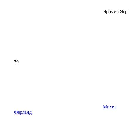
Яромир Ягр
79
Михел
Ферланд