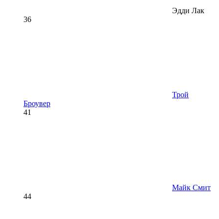
Эдди Лак
36
Трой
Броувер
41
Майк Смит
44