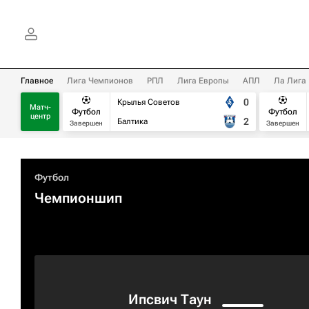
Главное
Лига Чемпионов
РПЛ
Лига Европы
АПЛ
Ла Лига
0
Крылья Советов
Матч-
Футбол
Футбол
центр
2
Балтика
Завершен
Завершен
Футбол
Чемпионшип
Ипсвич Таун