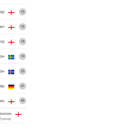
лор
10
ил
15
роу
18
он
19
сон
23
лер
31
ко
45
онсон
Тренер