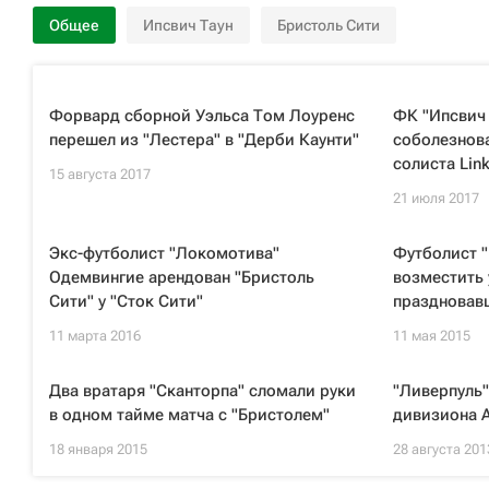
Общее
Ипсвич Таун
Бристоль Сити
Форвард сборной Уэльса Том Лоуренс
ФК "Ипсвич 
перешел из "Лестера" в "Дерби Каунти"
соболезнова
солиста Link
15 августа 2017
21 июля 2017
Экс-футболист "Локомотива"
Футболист 
Одемвингие арендован "Бристоль
возместить 
Сити" у "Сток Сити"
праздновав
11 марта 2016
11 мая 2015
Два вратаря "Сканторпа" сломали руки
"Ливерпуль"
в одном тайме матча с "Бристолем"
дивизиона А
18 января 2015
28 августа 201