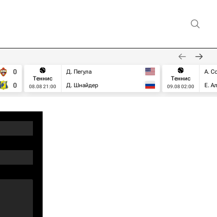
0
Д. Пегула
А. С
Теннис
Теннис
0
Д. Шнайдер
Е. А
08.08 21:00
09.08 02:00