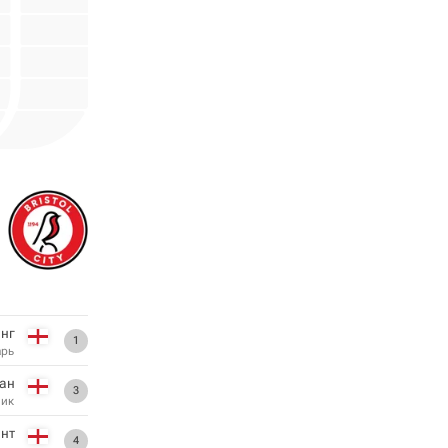
нг
1
арь
ан
3
ник
нт
4