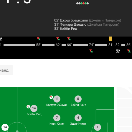
02‎’‎
Джош Браунхилл
(
Джейми Патерсон
)
31‎’‎
Фамара Дьедью
(
Джейми Патерсон
)
82‎’‎
Бобби Рид
‎’‎
55‎’‎
62‎’‎
66‎’‎
74‎’‎
81‎’‎
82‎’‎
86‎’‎
манд
11
5
Каллум О'Дауда
Бейли Райт
14
Бобби Рид
7
4
Кори Смит
Эден Флинт
14
1