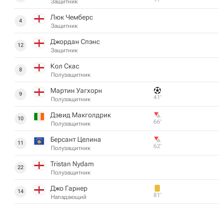
Защитник
Люк Чемберс
4
Защитник
Джордан Спэнс
12
Защитник
Кол Скас
8
Полузащитник
Мартин Уагхорн
9
41‎’‎
Полузащитник
Дэвид Макголдрик
10
66‎’‎
Полузащитник
Берсант Целина
11
62‎’‎
Полузащитник
Tristan Nydam
22
Полузащитник
Джо Гарнер
14
81‎’‎
Нападающий