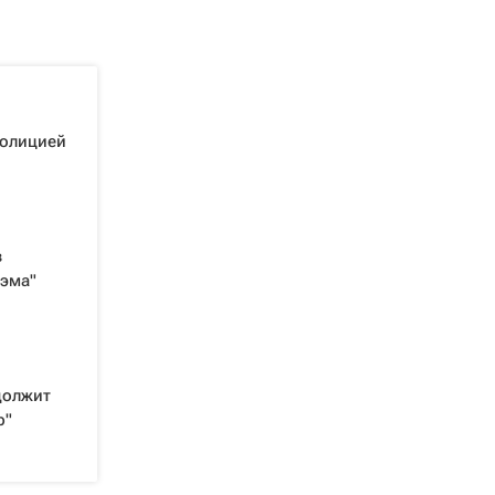
полицией
в
Хэма"
должит
р"