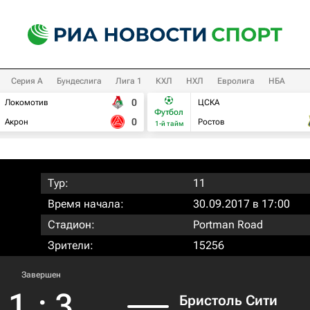
Серия А
Бундеслига
Лига 1
КХЛ
НХЛ
Евролига
НБА
0
Локомотив
ЦСКА
Футбол
0
Акрон
Ростов
1-й тайм
Тур:
11
Время начала:
30.09.2017 в 17:00
Стадион:
Portman Road
Зрители:
15256
Завершен
1
:
3
Бристоль Сити