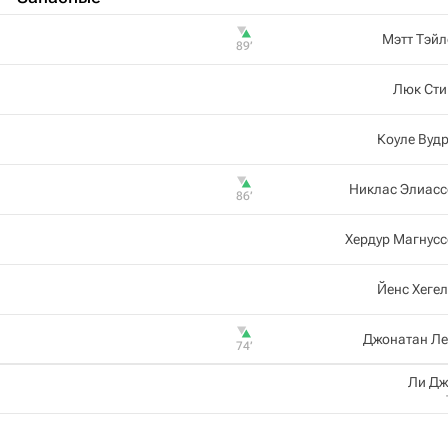
Мэтт Тэй
89‎’‎
Люк Сти
Коуле Вуд
Никлас Элиасс
86‎’‎
Хердур Магнус
Йенс Хеге
Джонатан Ле
74‎’‎
Ли Дж