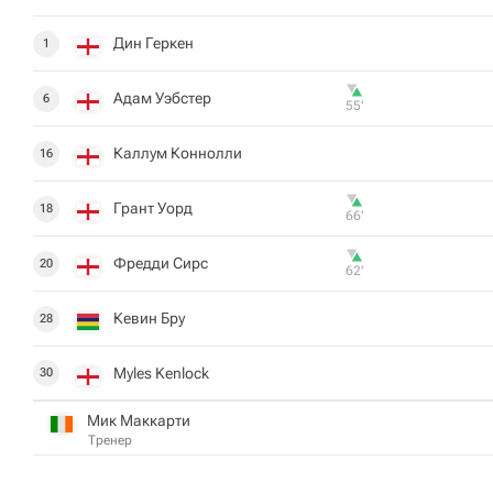
Дин Геркен
1
Адам Уэбстер
6
55‎’‎
Каллум Коннолли
16
Грант Уорд
18
66‎’‎
Фредди Сирс
20
62‎’‎
Кевин Бру
28
Myles Kenlock
30
Мик Маккарти
Тренер