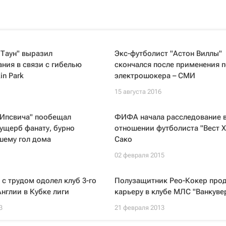
Таун" выразил
Экс-футболист "Астон Виллы"
ния в связи с гибелью
скончался после применения 
in Park
электрошокера – СМИ
15 августа 2016
"Ипсвича" пообещал
ФИФА начала расследование 
ущерб фанату, бурно
отношении футболиста "Вест 
шему гол дома
Сако
02 февраля 2015
 с трудом одолел клуб 3-го
Полузащитник Рео-Кокер про
нглии в Кубке лиги
карьеру в клубе МЛС "Ванкуве
3
21 февраля 2013