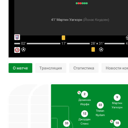
41‎’‎
Мартин Уагхорн
(
Йонас Кнудсен
)
02‎’‎
17‎’‎
28‎’‎
31‎’‎
41
О матче
Трансляция
Статистика
Новости ко
2
9
Доминик
Мартин
Иорфа
22
Уагхорн
Tristan
12
Nydam
Джордан
10
33
Спэнс