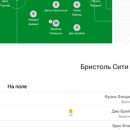
Джо
Фрэнк
8
6
Гарнер
Филдинг
Джош Браунхилл
Натан
9
Бэйкер
Фамара
20
Дьедью
3
Джейми
Патерсон
Джо Брайан
Бристоль Сити
На поле
Фрэнк Филди
Врат
Джо Брай
28‎’‎
Защит
Эден Фли