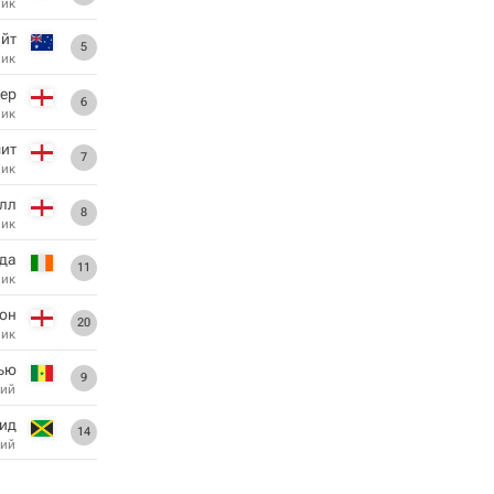
ник
айт
5
ник
кер
6
ник
ит
7
ник
лл
8
ник
да
11
ник
он
20
ник
ью
9
ий
Рид
14
ий