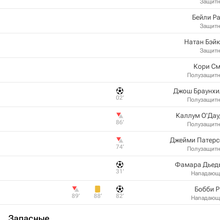
Защит
Бейли Р
Защит
Натан Бэй
Защит
Кори См
Полузащит
Джош Браунхи
02‎’‎
Полузащит
Каллум О'Дау
86‎’‎
Полузащит
Джейми Патерс
74‎’‎
Полузащит
Фамара Дьед
31‎’‎
Нападающ
Бобби 
89‎’‎
88‎’‎
82‎’‎
Нападающ
Запасные