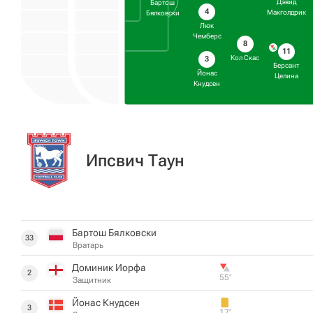
Дэвид
Бартош
4
Макголдрик
Бялковски
Люк
Чемберс
8
11
Кол Скас
3
Берсант
Йонас
Целина
Кнудсен
Ипсвич Таун
Бартош Бялковски
33
Вратарь
Доминик Иорфа
2
55‎’‎
Защитник
Йонас Кнудсен
3
17‎’‎