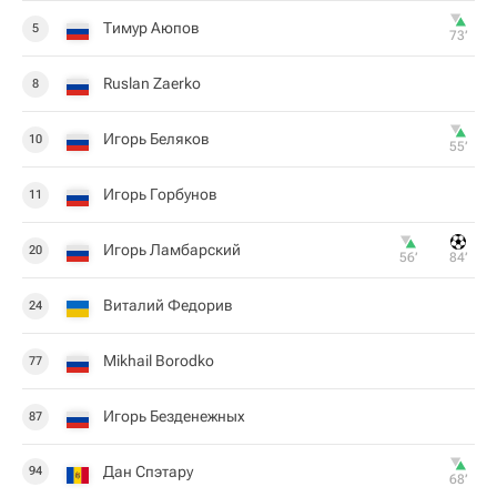
Тимур Аюпов
5
73‎’‎
Ruslan Zaerko
8
Игорь Беляков
10
55‎’‎
Игорь Горбунов
11
Игорь Ламбарский
20
56‎’‎
84‎’‎
Виталий Федорив
24
Mikhail Borodko
77
Игорь Безденежных
87
Дан Спэтару
94
68‎’‎