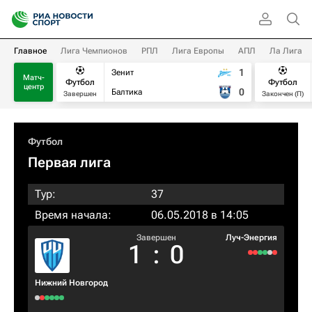
Главное
Лига Чемпионов
РПЛ
Лига Европы
АПЛ
Ла Лига
1
Зенит
Матч-
Футбол
Футбол
центр
0
Балтика
Завершен
Закончен (П)
Футбол
Первая лига
Тур:
37
Время начала:
06.05.2018 в 14:05
Завершен
Луч-Энергия
1
:
0
Нижний Новгород