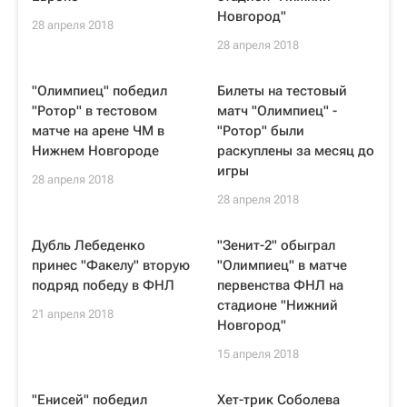
Новгород"
28 апреля 2018
28 апреля 2018
"Олимпиец" победил
Билеты на тестовый
"Ротор" в тестовом
матч "Олимпиец" -
матче на арене ЧМ в
"Ротор" были
Нижнем Новгороде
раскуплены за месяц до
игры
28 апреля 2018
28 апреля 2018
Дубль Лебеденко
"Зенит-2" обыграл
принес "Факелу" вторую
"Олимпиец" в матче
подряд победу в ФНЛ
первенства ФНЛ на
стадионе "Нижний
21 апреля 2018
Новгород"
15 апреля 2018
"Енисей" победил
Хет-трик Соболева