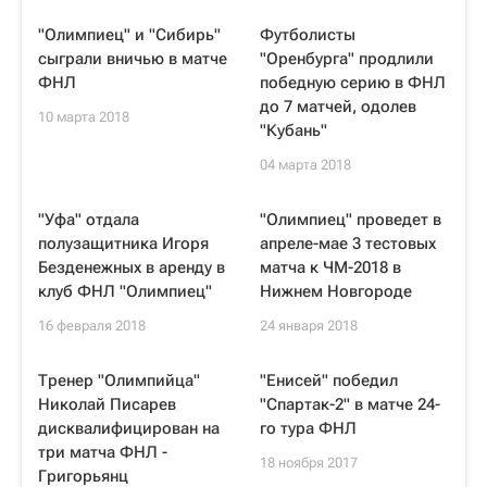
"Олимпиец" и "Сибирь"
Футболисты
сыграли вничью в матче
"Оренбурга" продлили
ФНЛ
победную серию в ФНЛ
до 7 матчей, одолев
10 марта 2018
"Кубань"
04 марта 2018
"Уфа" отдала
"Олимпиец" проведет в
полузащитника Игоря
апреле-мае 3 тестовых
Безденежных в аренду в
матча к ЧМ-2018 в
клуб ФНЛ "Олимпиец"
Нижнем Новгороде
16 февраля 2018
24 января 2018
Тренер "Олимпийца"
"Енисей" победил
Николай Писарев
"Спартак-2" в матче 24-
дисквалифицирован на
го тура ФНЛ
три матча ФНЛ -
18 ноября 2017
Григорьянц