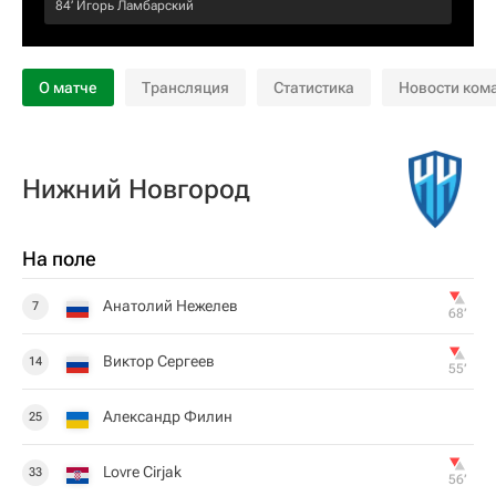
84‎’‎
Игорь Ламбарский
О матче
Трансляция
Статистика
Новости ком
Нижний Новгород
На поле
Анатолий Нежелев
7
68‎’‎
Виктор Сергеев
14
55‎’‎
Александр Филин
25
Lovre Cirjak
33
56‎’‎