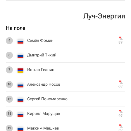
Луч-Энергия
На поле
Семён Фомин
4
89‎’‎
Дмитрий Тихий
6
Ишхан Гелоян
7
Александр Носов
10
68‎’‎
Сергей Пономаренко
12
Кирилл Марущак
18
46‎’‎
Максим Машнев
19
59‎’‎