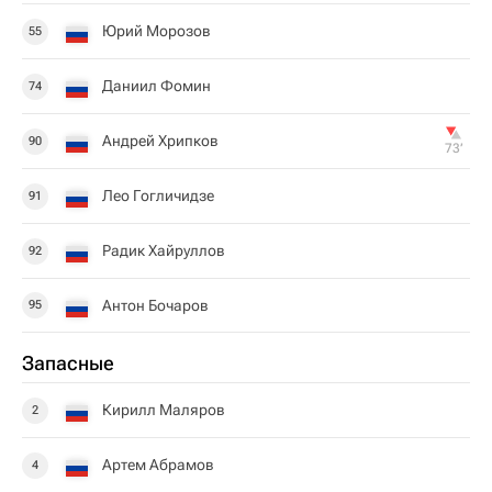
Юрий Морозов
55
Даниил Фомин
74
Андрей Хрипков
90
73‎’‎
Лео Гогличидзе
91
Радик Хайруллов
92
Антон Бочаров
95
Запасные
Кирилл Маляров
2
Артем Абрамов
4