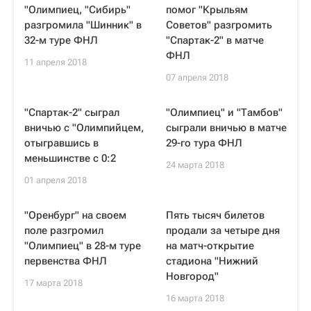
"Олимпиец, "Сибирь"
помог "Крыльям
разгромила "Шинник" в
Советов" разгромить
32-м туре ФНЛ
"Спартак-2" в матче
ФНЛ
11 апреля 2018
07 апреля 2018
"Спартак-2" сыграл
"Олимпиец" и "Тамбов"
вничью с "Олимпийцем,
сыграли вничью в матче
отыгравшись в
29-го тура ФНЛ
меньшинстве с 0:2
24 марта 2018
01 апреля 2018
"Оренбург" на своем
Пять тысяч билетов
поле разгромил
продали за четыре дня
"Олимпиец" в 28-м туре
на матч-открытие
первенства ФНЛ
стадиона "Нижний
Новгород"
17 марта 2018
16 марта 2018