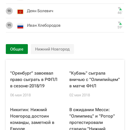
Деян Болевич
90
46‎’‎
Иван Хлебородов
95
59‎’‎
Общее
Нижний Новгород
"Оренбург" завоевал
"Кубань" сыграла
право сыграть в РФПЛ
вничью с "Олимпийцем"
в сезоне-2018/19
в матче ФНЛ
06 мая 2018
02 мая 2018
Никитин: Нижний
В ожидании Месси:
Новгород достоин
"Олимпиец" и "Ротор"
команды, заметной в
протестировали
Европе
стадион "Нижний