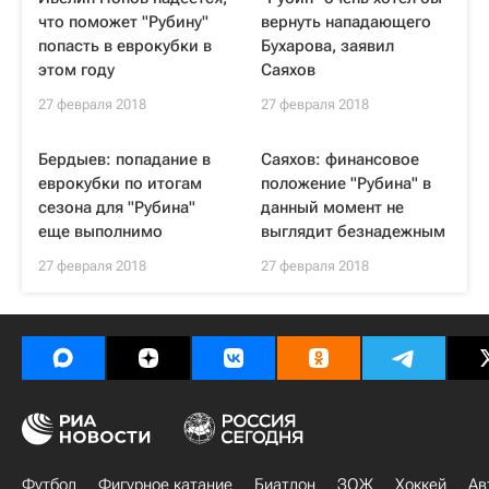
что поможет "Рубину"
вернуть нападающего
попасть в еврокубки в
Бухарова, заявил
этом году
Саяхов
27 февраля 2018
27 февраля 2018
Бердыев: попадание в
Саяхов: финансовое
еврокубки по итогам
положение "Рубина" в
сезона для "Рубина"
данный момент не
еще выполнимо
выглядит безнадежным
27 февраля 2018
27 февраля 2018
Футбол
Фигурное катание
Биатлон
ЗОЖ
Хоккей
Ав