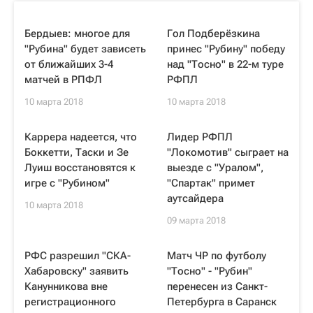
Бердыев: многое для
Гол Подберёзкина
"Рубина" будет зависеть
принес "Рубину" победу
от ближайших 3-4
над "Тосно" в 22-м туре
матчей в РПФЛ
РФПЛ
10 марта 2018
10 марта 2018
Каррера надеется, что
Лидер РФПЛ
Боккетти, Таски и Зе
"Локомотив" сыграет на
Луиш восстановятся к
выезде с "Уралом",
игре с "Рубином"
"Спартак" примет
аутсайдера
10 марта 2018
09 марта 2018
РФС разрешил "СКА-
Матч ЧР по футболу
Хабаровску" заявить
"Тосно" - "Рубин"
Канунникова вне
перенесен из Санкт-
регистрационного
Петербурга в Саранск