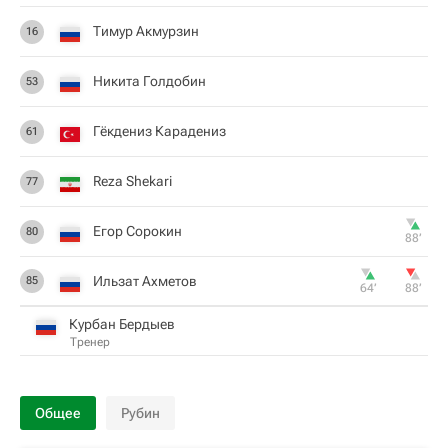
Тимур Акмурзин
16
Никита Голдобин
53
Гёкдениз Карадениз
61
Reza Shekari
77
Егор Сорокин
80
88‎’‎
Ильзат Ахметов
85
64‎’‎
88‎’‎
Курбан Бердыев
Тренер
Общее
Рубин