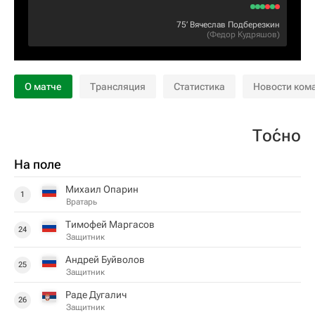
75‎’‎
Вячеслав Подберезкин
(
Федор Кудряшов
)
О матче
Трансляция
Статистика
Новости ком
То́сно
На поле
Михаил Опарин
1
Вратарь
Тимофей Маргасов
24
Защитник
Андрей Буйволов
25
Защитник
Раде Дугалич
26
Защитник