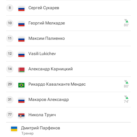
Сергей Сухарев
8
Георгий Мелкадзе
10
80‎’‎
Максим Палиенко
11
Vasili Lukichev
12
Александр Карницкий
14
Рикардо Кавалканте Мендес
29
80‎’‎
Макаров Александр
31
74‎’‎
Никола Труич
77
Дмитрий Парфенов
Тренер