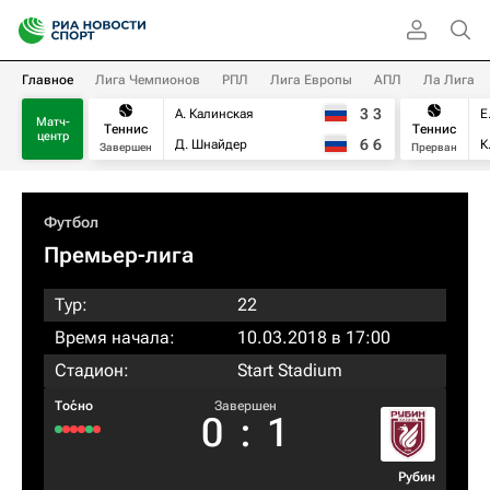
Главное
Лига Чемпионов
РПЛ
Лига Европы
АПЛ
Ла Лига
3
3
А. Калинская
Е
Матч-
Теннис
Теннис
центр
6
6
Д. Шнайдер
К
Завершен
Прерван
Футбол
Премьер-лига
Тур:
22
Время начала:
10.03.2018 в 17:00
Стадион:
Start Stadium
То́сно
Завершен
0
:
1
Рубин