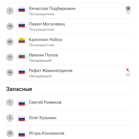
Вячеслав Подберезкин
7
75‎’‎
Полузащитник
Павел Могилевец
18
Полузащитник
Кристиан Нобоа
66
Полузащитник
Ивелин Попов
71
Нападающий
Рифат Жемалетдинов
96
64‎’‎
Нападающий
Запасные
Сергей Рыжиков
1
Олег Кузьмин
2
Игорь Коновалов
15