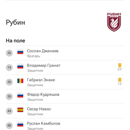
Рубин
На поле
Сослан Джанаев
35
Вратарь
Владимир Гранат
14
89‎’‎
Защитник
Габриэл Энаке
26
18‎’‎
Защитник
Федор Кудряшов
30
Защитник
Сесар Навас
44
Защитник
Руслан Камболов
88
Защитник