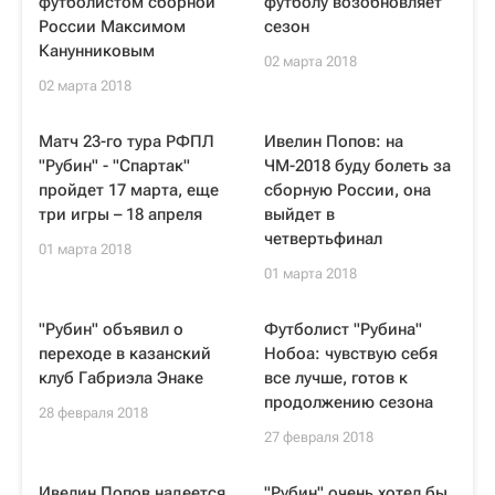
футболистом сборной
футболу возобновляет
России Максимом
сезон
Канунниковым
02 марта 2018
02 марта 2018
Матч 23-го тура РФПЛ
Ивелин Попов: на
"Рубин" - "Спартак"
ЧМ-2018 буду болеть за
пройдет 17 марта, еще
сборную России, она
три игры – 18 апреля
выйдет в
четвертьфинал
01 марта 2018
01 марта 2018
"Рубин" объявил о
Футболист "Рубина"
переходе в казанский
Нобоа: чувствую себя
клуб Габриэла Энаке
все лучше, готов к
продолжению сезона
28 февраля 2018
27 февраля 2018
Ивелин Попов надеется,
"Рубин" очень хотел бы