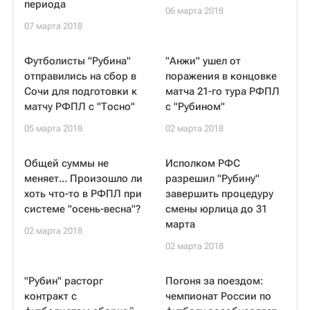
периода
06 марта 2018
07 марта 2018
Футболисты "Рубина"
"Анжи" ушел от
отправились на сбор в
поражения в концовке
Сочи для подготовки к
матча 21-го тура РФПЛ
матчу РФПЛ с "Тосно"
с "Рубином"
05 марта 2018
02 марта 2018
Общей суммы не
Исполком РФС
меняет... Произошло ли
разрешил "Рубину"
хоть что-то в РФПЛ при
завершить процедуру
системе "осень-весна"?
смены юрлица до 31
марта
02 марта 2018
02 марта 2018
"Рубин" расторг
Погоня за поездом:
контракт с
чемпионат России по