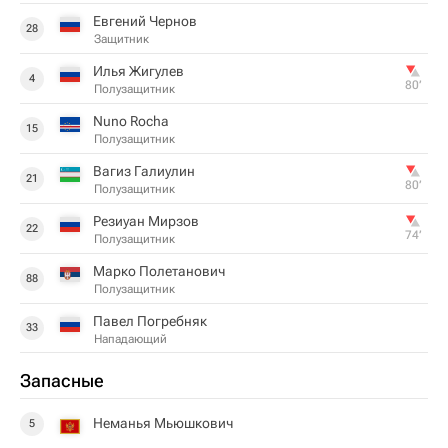
Евгений Чернов
28
Защитник
Илья Жигулев
4
80‎’‎
Полузащитник
Nuno Rocha
15
Полузащитник
Вагиз Галиулин
21
80‎’‎
Полузащитник
Резиуан Мирзов
22
74‎’‎
Полузащитник
Марко Полетанович
88
Полузащитник
Павел Погребняк
33
Нападающий
Запасные
Неманья Мьюшкович
5