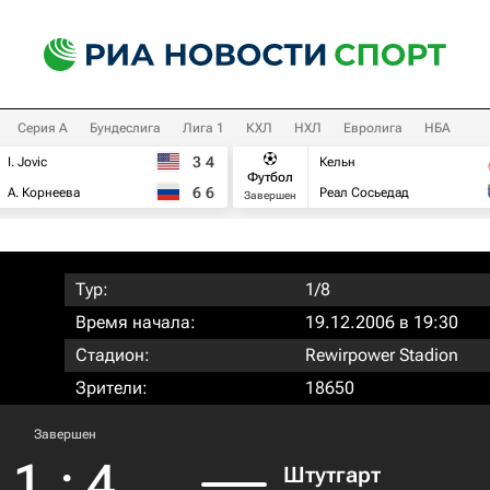
Серия А
Бундеслига
Лига 1
КХЛ
НХЛ
Евролига
НБА
3
4
I. Jovic
Кельн
Футбол
6
6
А. Корнеева
Реал Сосьедад
Завершен
Тур:
1/8
Время начала:
19.12.2006 в 19:30
Стадион:
Rewirpower Stadion
Зрители:
18650
Завершен
1
:
4
Штутгарт