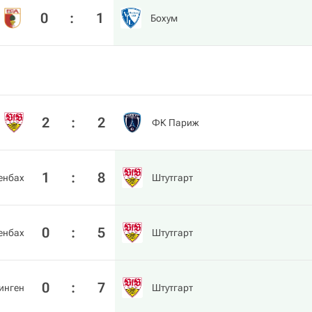
0
:
1
Бохум
2
:
2
ФК Париж
1
:
8
енбах
Штутгарт
0
:
5
енбах
Штутгарт
0
:
7
инген
Штутгарт