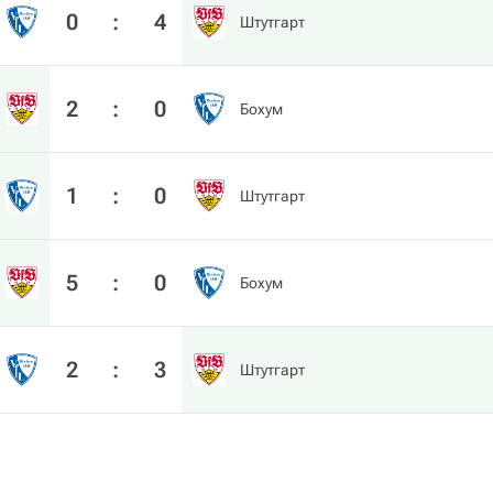
0
:
4
Штутгарт
2
:
0
Бохум
1
:
0
Штутгарт
5
:
0
Бохум
2
:
3
Штутгарт