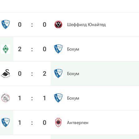
0
:
0
Шеффилд Юнайтед
2
:
0
Бохум
0
:
2
Бохум
1
:
1
Бохум
1
:
0
Антверпен