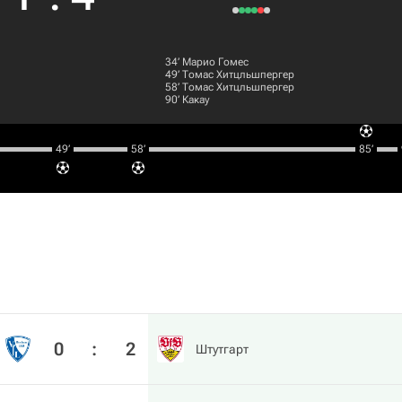
34‎’‎
Марио Гомес
49‎’‎
Томас Хитцльшпергер
58‎’‎
Томас Хитцльшпергер
90‎’‎
Какау
49‎’‎
58‎’‎
85‎’‎
0
:
2
Штутгарт