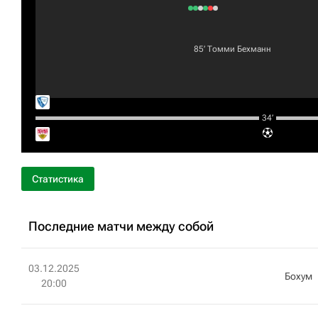
85‎’‎
Томми Бехманн
34‎’‎
Статистика
Последние матчи между собой
03.12.2025
Бохум
20:00