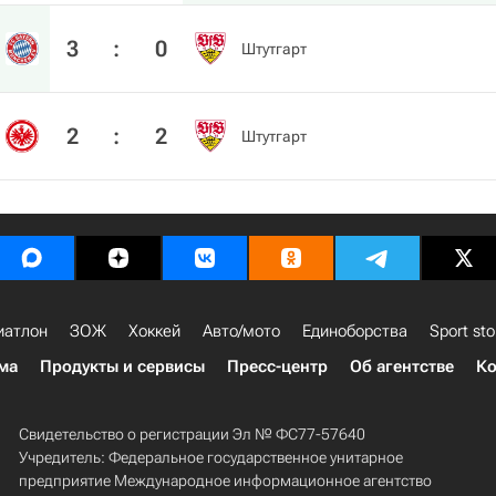
3
:
0
Штутгарт
2
:
2
Штутгарт
иатлон
ЗОЖ
Хоккей
Авто/мото
Единоборства
Sport sto
ма
Продукты и сервисы
Пресс-центр
Об агентстве
Ко
Свидетельство о регистрации Эл № ФС77-57640
Учредитель: Федеральное государственное унитарное
предприятие Международное информационное агентство