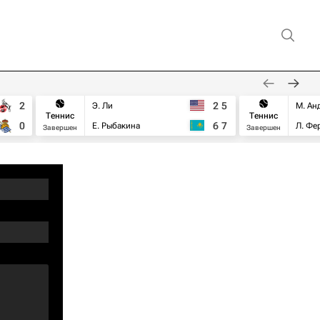
2
2
5
Э. Ли
М. Ан
Теннис
Теннис
0
6
7
Е. Рыбакина
Л. Фе
Завершен
Завершен