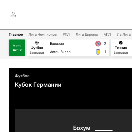
Главное
Лига Чемпионов
РПЛ
Лига Европы
АПЛ
Ла Лига
2
Бавария
Матч-
Футбол
Теннис
центр
1
Астон Вилла
Завершен
Завершен
Футбол
Кубок Германии
Бохум