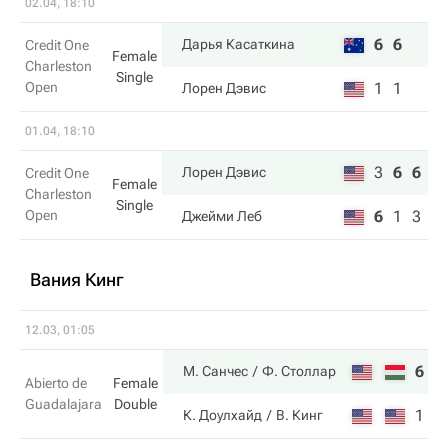
02.04, 18:10
6
6
Дарья Касаткина
Credit One
Female
Charleston
Single
Open
1
1
Лорен Дэвис
01.04, 18:10
3
6
6
Лорен Дэвис
Credit One
Female
Charleston
Single
Open
6
1
3
Джейми Леб
Вания Кинг
12.03, 01:05
6
3
М. Санчес
Ф. Столлар
Abierto de
Female
Guadalajara
Double
1
6
К. Доулхайд
В. Кинг