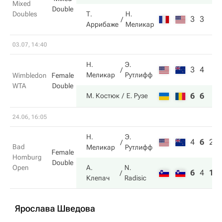
Mixed
Double
Doubles
Т.
Н.
3
3
Аррибаже
Меликар
03.07, 14:40
Н.
Э.
3
4
Меликар
Рутлифф
Wimbledon
Female
WTA
Double
6
6
М. Костюк
Е. Рузе
24.06, 16:05
Н.
Э.
4
6
2
Bad
Меликар
Рутлифф
Female
Homburg
Double
Open
А.
N.
6
4
10
Клепач
Radisic
Ярослава Шведова