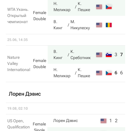
Н.
К.
WTA Ухань.
Меликар
Пешке
Female
Открытый
Double
чемпионат
В.
М.
Кинг
Никулеску
25.06, 14:35
В.
К.
3
7
10
Nature
Кинг
Среботник
Female
Valley
Double
International
Н.
К.
6
6
6
Меликар
Пешке
Лорен Дэвис
19.08, 02:10
1
2
Лорен Дэвис
US Open,
Female
Qualification
Single