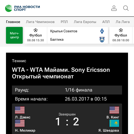
Главное
Лига Чемпионов
РПЛ
Лига Европы
АПЛ
Ла Лига
Крылья Советов
Матч-
Футбол
Футбол
центр
Балтика
08.08 15:30
08.08 18:00
Теннис
WTA
- WTA Майами. Sony Ericsson
Открытый чемпионат
Раунд:
1/16 финала
Время начала:
26.03.2017 в 00:15
Завершен
Л. Дэвис
В. Кинг
1
:
2
Н. Меликар
Я. Шведова