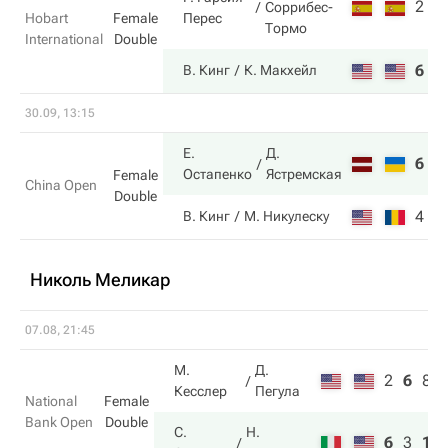
2
5
Соррибес-
Перес
Hobart
Female
Тормо
International
Double
6
7
В. Кинг
К. Макхейл
30.09, 13:15
Е.
Д.
6
2
Остапенко
Ястремская
Female
China Open
Double
4
6
В. Кинг
М. Никулеску
Николь Меликар
07.08, 21:45
М.
Д.
2
6
8
Кесслер
Пегула
National
Female
Bank Open
Double
С.
Н.
6
3
10