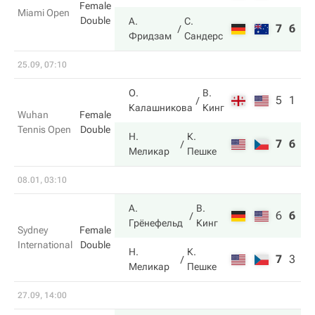
Female
Miami Open
Double
А.
С.
7
6
Фридзам
Сандерс
25.09, 07:10
О.
В.
5
1
Калашникова
Кинг
Wuhan
Female
Tennis Open
Double
Н.
К.
7
6
Меликар
Пешке
08.01, 03:10
А.
В.
6
6
10
Грёнефельд
Кинг
Sydney
Female
International
Double
Н.
К.
7
3
7
Меликар
Пешке
27.09, 14:00