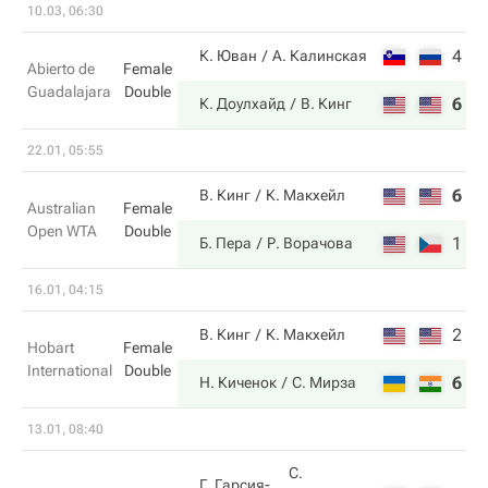
10.03, 06:30
4
4
К. Юван
А. Калинская
Abierto de
Female
Guadalajara
Double
6
6
К. Доулхайд
В. Кинг
22.01, 05:55
6
3
В. Кинг
К. Макхейл
Australian
Female
Open WTA
Double
1
6
Б. Пера
Р. Ворачова
16.01, 04:15
2
6
В. Кинг
К. Макхейл
Hobart
Female
International
Double
6
4
Н. Киченок
С. Мирза
13.01, 08:40
С.
Г. Гарсия-