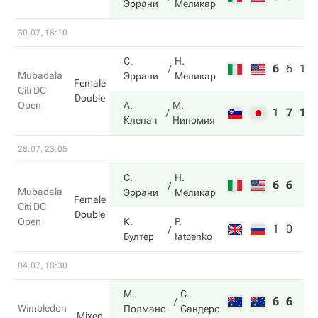
Эррани
Меликар
30.07, 18:10
С.
Н.
6
6
10
Mubadala
Эррани
Меликар
Female
Citi DC
Double
Open
А.
М.
1
7
12
Клепач
Ниномия
28.07, 23:05
С.
Н.
6
6
Mubadala
Эррани
Меликар
Female
Citi DC
Double
Open
К.
P.
1
0
Бултер
Iatcenko
04.07, 18:30
М.
С.
6
6
Wimbledon
Полманс
Сандерс
Mixed