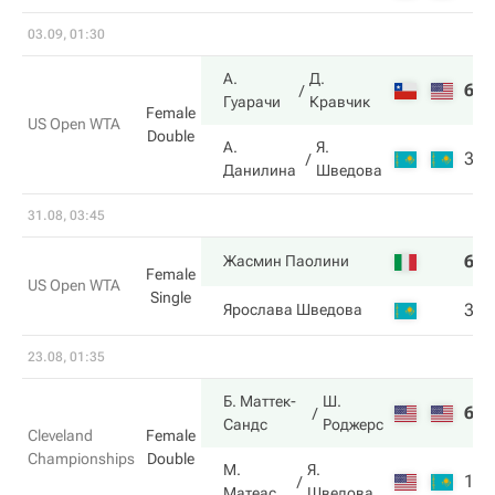
03.09, 01:30
А.
Д.
6
6
Гуарачи
Кравчик
Female
US Open WTA
Double
А.
Я.
3
4
Данилина
Шведова
31.08, 03:45
6
6
Жасмин Паолини
Female
US Open WTA
Single
3
4
Ярослава Шведова
23.08, 01:35
Б. Маттек-
Ш.
6
6
Сандс
Роджерс
Cleveland
Female
Championships
Double
М.
Я.
1
4
Матеас
Шведова