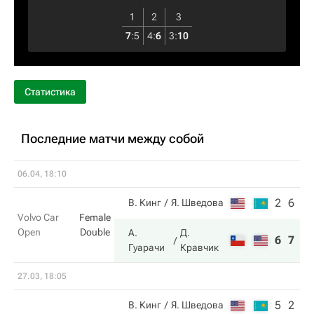
1
2
3
7
:
5
4
:
6
3
:
10
Статистика
Последние матчи между собой
06.04, 18:10
2
6
В. Кинг
Я. Шведова
Volvo Car
Female
Open
Double
А.
Д.
6
7
Гуарачи
Кравчик
27.03, 18:05
5
2
В. Кинг
Я. Шведова