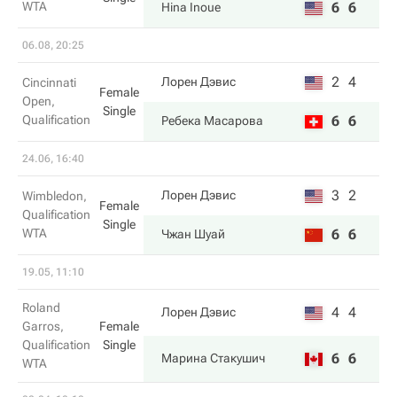
WTA
6
6
Hina Inoue
06.08, 20:25
2
4
Лорен Дэвис
Cincinnati
Female
Open,
Single
Qualification
6
6
Ребека Масарова
24.06, 16:40
3
2
Лорен Дэвис
Wimbledon,
Female
Qualification
Single
WTA
6
6
Чжан Шуай
19.05, 11:10
Roland
4
4
Лорен Дэвис
Garros,
Female
Qualification
Single
6
6
Марина Стакушич
WTA