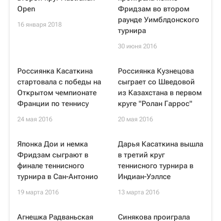
Open
Фридзам во втором
раунде Уимблдонского
16 января 2018
турнира
30 июня 2016
Россиянка Касаткина
Россиянка Кузнецова
стартовала с победы на
сыграет со Шведовой
Открытом чемпионате
из Казахстана в первом
Франции по теннису
круге "Ролан Гаррос"
24 мая 2016
20 мая 2016
Японка Дои и немка
Дарья Касаткина вышла
Фридзам сыграют в
в третий круг
финале теннисного
теннисного турнира в
турнира в Сан-Антонио
Индиан-Уэллсе
19 марта 2016
13 марта 2016
Агнешка Радваньская
Синякова проиграла