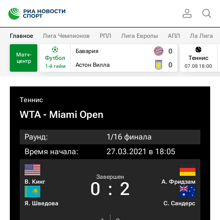
Главное
Лига Чемпионов
РПЛ
Лига Европы
АПЛ
Ла Лига
0
Бавария
Матч-
Футбол
Теннис
центр
0
Астон Вилла
1-й тайм
07.08 18:00
Теннис
WTA
- Miami Open
Раунд:
1/16 финала
Время начала:
27.03.2021 в 18:05
Завершен
В. Кинг
А. Фридзам
0
:
2
Я. Шведова
С. Сандерс