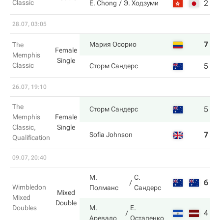
Classic
2
7
E. Chong
Э. Ходзуми
28.07, 03:05
7
7
Мария Осорио
The
Female
Memphis
Single
Classic
5
5
Сторм Сандерс
26.07, 19:10
The
5
6
Сторм Сандерс
Memphis
Female
Classic,
Single
7
1
Sofia Johnson
Qualification
09.07, 20:40
М.
С.
6
5
Wimbledon
Полманс
Сандерс
Mixed
Mixed
Double
Doubles
М.
Е.
4
7
Аревало
Остапенко