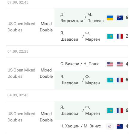
07.09, 02:45
Д.
М.
6
6
Ястремская
Перселл
US Open Mixed
Mixed
Doubles
Double
Я.
Ф.
2
3
Шведова
Мартен
04.09, 22:25
4
6
С. Викери
Н. Паша
US Open Mixed
Mixed
Doubles
Double
Я.
Ф.
6
4
Шведова
Мартен
04.09, 02:45
Я.
Ф.
6
3
Шведова
Мартен
US Open Mixed
Mixed
Doubles
Double
4
6
Ч. Хаоцин
М. Винус