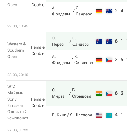
Open
Double
А.
С.
2
4
Фридзам
Сандерс
22.08, 19:45
Э.
С.
6
1
14
Western &
Перес
Сандерс
Female
Southern
Double
Open
А.
К.
2
6
12
Фридзам
Синякова
28.03, 20:10
WTA
С.
Б.
6
6
Майами.
Мирза
Стрыцова
Sony
Female
Ericsson
Double
Открытый
4
1
В. Кинг
Я. Шведова
чемпионат
27.03, 01:55