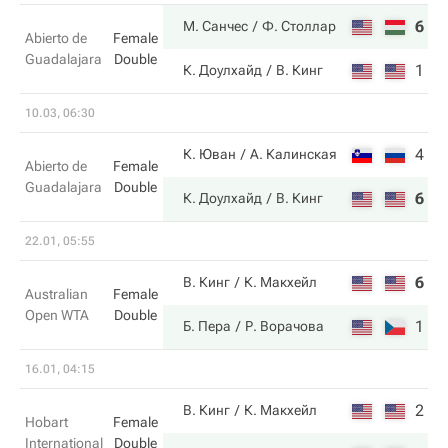
6
3
М. Санчес
Ф. Столлар
Abierto de
Female
Guadalajara
Double
1
6
К. Доулхайд
В. Кинг
10.03, 06:30
4
4
К. Юван
А. Калинская
Abierto de
Female
Guadalajara
Double
6
6
К. Доулхайд
В. Кинг
22.01, 05:55
6
3
В. Кинг
К. Макхейл
Australian
Female
Open WTA
Double
1
6
Б. Пера
Р. Ворачова
16.01, 04:15
2
6
В. Кинг
К. Макхейл
Hobart
Female
International
Double