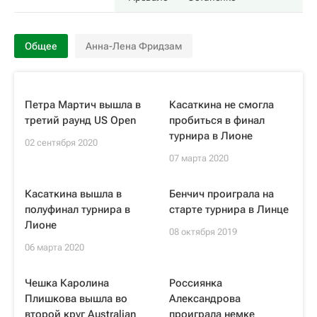
Общее
Анна-Лена Фридзам
Петра Мартич вышла в
Касаткина не смогла
третий раунд US Open
пробиться в финал
турнира в Лионе
02 сентября 2020
07 марта 2020
Касаткина вышла в
Бенчич проиграла на
полуфинал турнира в
старте турнира в Линце
Лионе
08 октября 2019
06 марта 2020
Чешка Каролина
Россиянка
Плишкова вышла во
Александрова
второй круг Australian
проиграла немке