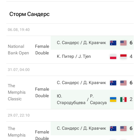
Сторм Сандерс
06.08, 19:40
6
6
С. Сандерс
Д. Кравчик
National
Female
Bank Open
Double
4
0
К. Питер
J. Tjen
31.07, 04:00
6
4
С. Сандерс
Д. Кравчик
The
Female
Memphis
Double
Ю.
Р.
Classic
2
6
Стародубцева
Сарасуа
29.07, 22:10
6
5
С. Сандерс
Д. Кравчик
The
Female
Memphis
Double