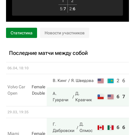
1
2
5
:
7
2
:
6
Статистика
Новости участников
Последние матчи между собой
06.04, 18:10
2
6
В. Кинг
Я. Шведова
Volvo Car
Female
Open
Double
А.
Д.
6
7
Гуарачи
Кравчик
29.03, 19:35
Г.
Д.
6
6
Дабровски
Олмос
Miami
Female