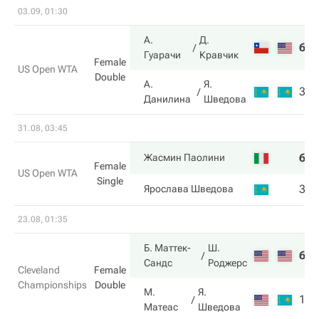
03.09, 01:30
А.
Д.
6
6
Гуарачи
Кравчик
Female
US Open WTA
Double
А.
Я.
3
4
Данилина
Шведова
31.08, 03:45
6
6
Жасмин Паолини
Female
US Open WTA
Single
3
4
Ярослава Шведова
23.08, 01:35
Б. Маттек-
Ш.
6
6
Сандс
Роджерс
Cleveland
Female
Championships
Double
М.
Я.
1
4
Матеас
Шведова