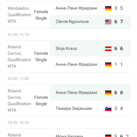
3
5
Анна-Лена Фридзам
Wimbledon,
Female
Qualification
Single
WTA
6
7
Clervie Ngounoue
21.05, 12:10
Roland
6
6
Sinja Kraus
Garros,
Female
Qualification
Single
1
1
Анна-Лена Фридзам
WTA
20.05, 11:05
Roland
6
6
Анна-Лена Фридзам
Garros,
Female
Qualification
Single
3
4
Тамара Зиданшек
WTA
18.05, 16:25
Roland
5
6
2
Мона Бартель