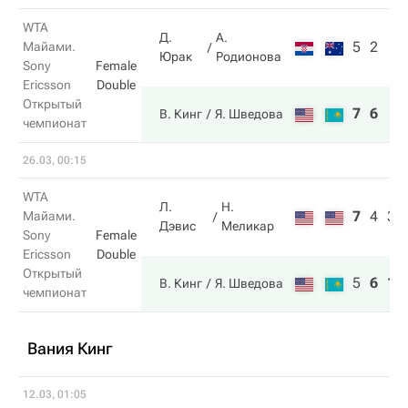
WTA
Д.
А.
5
2
Майами.
Юрак
Родионова
Sony
Female
Ericsson
Double
Открытый
7
6
В. Кинг
Я. Шведова
чемпионат
26.03, 00:15
WTA
Л.
Н.
7
4
3
Майами.
Дэвис
Меликар
Sony
Female
Ericsson
Double
Открытый
5
6
10
В. Кинг
Я. Шведова
чемпионат
Вания Кинг
12.03, 01:05