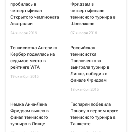
пробилась в
Фридзам в
четвертьфинал
четвертьфинале
Открытого чемпионата
теннисного турнира в
Австралии
Шэньчжэне
24 января 2016
07 января 2016
Теннисистка Ангелика
Российская
Кербер поднялась на
теннисистка
седьмое место в
Павлюченкова
рейтинге WTA
выиграла турнир в
Линце, победив в
19 октября 2015
финале Фридзам
18 октября 2015
Немка Анна-Лена
Гаспарян победила
Фридзам вышла в
Панову в первом круге
финал теннисного
теннисного турнира в
турнира в Линце
Ташкенте