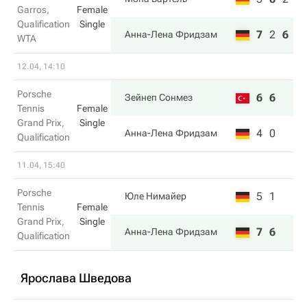
Garros,
Female
Qualification
Single
7
2
6
Анна-Лена Фридзам
WTA
12.04, 14:10
Porsche
6
6
Зейнеп Сонмез
Tennis
Female
Grand Prix,
Single
4
0
Анна-Лена Фридзам
Qualification
11.04, 15:40
Porsche
5
1
Юле Нимайер
Tennis
Female
Grand Prix,
Single
7
6
Анна-Лена Фридзам
Qualification
Ярослава Шведова