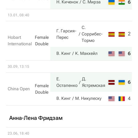
6
4
Н. Киченок
С. Мирза
13.01, 08:40
С.
Г. Гарсия-
2
5
Соррибес-
Перес
Hobart
Female
Тормо
International
Double
6
7
В. Кинг
К. Макхейл
30.09, 13:15
Е.
Д.
6
2
Остапенко
Ястремская
Female
China Open
Double
4
6
В. Кинг
М. Никулеску
Анна-Лена Фридзам
23.06, 18:40