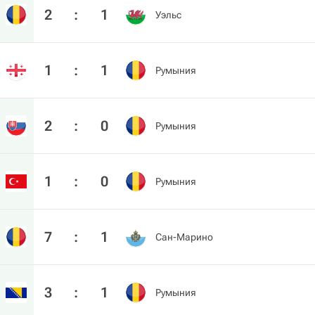
2
:
1
Уэльс
1
:
1
Румыния
2
:
0
Румыния
1
:
0
Румыния
7
:
1
Сан-Марино
3
:
1
Румыния