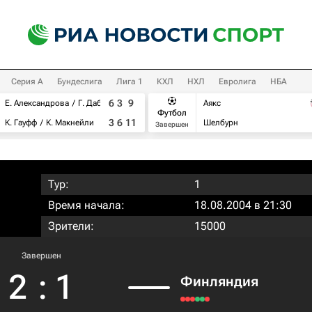
Серия А
Бундеслига
Лига 1
КХЛ
НХЛ
Евролига
НБА
6
3
9
Е. Александрова
Г. Дабровски
Аякс
Футбол
3
6
11
К. Гауфф
К. Макнейли
Шелбурн
Завершен
Тур:
1
Время начала:
18.08.2004 в 21:30
Зрители:
15000
Завершен
2
:
1
Финляндия