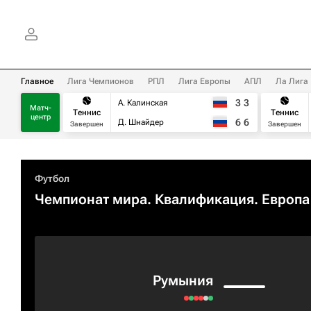
Главное
Лига Чемпионов
РПЛ
Лига Европы
АПЛ
Ла Лига
3
3
А. Калинская
Матч-
Теннис
Теннис
центр
6
6
Д. Шнайдер
Завершен
Завершен
Футбол
Чемпионат мира. Квалификация. Европа
Румыния