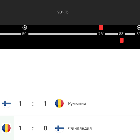
90‎’‎ (П)
50‎’‎
76‎’‎
83‎’‎
89‎
1
:
1
Румыния
1
:
0
Финляндия