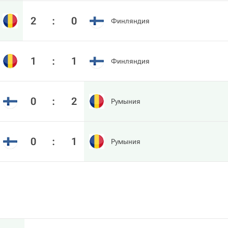
2
:
0
Финляндия
1
:
1
Финляндия
0
:
2
Румыния
0
:
1
Румыния