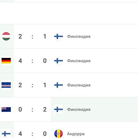
2
:
1
Финляндия
4
:
0
Финляндия
2
:
1
Финляндия
0
:
2
Финляндия
4
:
0
Андорра